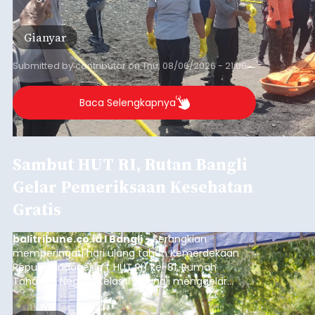
(6/8/2026).
Bangli
Submitted by
contributor
on
Thu, 08/06/2026 - 20:56
Baca Selengkapnya
Iklan