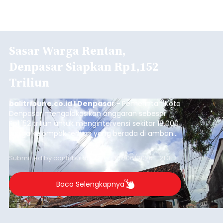
Sasar Warga Rentan,
Denpasar Siapkan Rp1,152
Triliun
balitribune.co.id I Denpasar -
Pemerintah Kota
Denpasar mengalokasikan anggaran sebesar
Rp1,152 triliun untuk mengintervensi sekitar 18.000
warga kelompok rentan yang berada di ambang
garis kemiskinan. Langkah strategis ini diambil
guna menjaga masyarakat yang berada pada
Submitted by
contributor
on
Thu, 08/06/2026 - 21:31
kelompok desil 5 dan 6 tersebut agar tidak
merosot ke kategori miskin.
Baca Selengkapnya