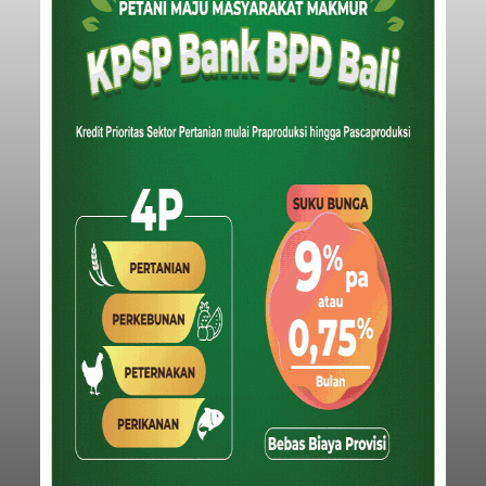
balitribune.coo.id I Singaraja -
PT Pelabuhan
Indonesia (Persero) atau Pelindo Cabang
Celukan Bawang mencatat kinerja operasional
yang positif hingga Juli 2026. Peningkatan terlihat
dari arus kapal yang mencapai 1,48 juta Gross
Tonnage (GT), atau tumbuh 12,4 persen
Buleleng
dibandingkan periode yang sama tahun lalu
yang tercatat sebesar 1,32 juta GT.
Submitted by
contributor
on
Thu, 08/06/2026 - 20:41
Baca Selengkapnya
Iklan