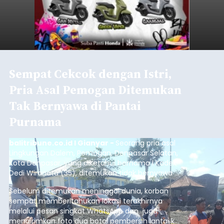
mengirimkan foto dua botol pembersih lantai ke
istrinya.
Gianyar
Submitted by
contributor
on
Thu, 08/06/2026 - 21:06
Baca Selengkapnya
Sambut HUT RI, Rutan Bangli
Gelar Pemeriksaan Kesehatan
Gratis
balitribune.co.id I Bangli -
Serangkian
memperingati hari ulang tahun Kemerdekaan
Republik Indonesia ( HUT RI) ke-81, Rumah
Tahanan Negara Kelas II B Bangli menggelar
kegiatan pemeriksaan kesehatan gratis, Rabu