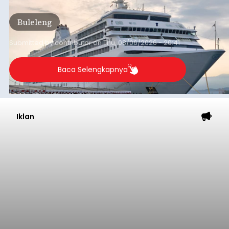
Baca Selengkapnya
Dana Pusat Dipangkas, DPRD
Minta Pemkab Tabanan
Genjot PAD
balitribune.co.id I Tabanan -
Badan Anggaran
(Banggar) DPRD Tabanan mendesak pemerintah
daerah setempat untuk melakukan optimalisasi
Pendapatan Asli Daerah (PAD) pada tahun
anggaran 2027.
Optimalisasi penerimaan dari sisi PAD itu dirasa
perlu karena APBD Tabanan pada 2027 diproyeksi
mengalami penurunan pendapatan, terutama
akibat pemangkasan dana Transfer Ke Luar
Daerah (TKD) dari pemerintah pusat.