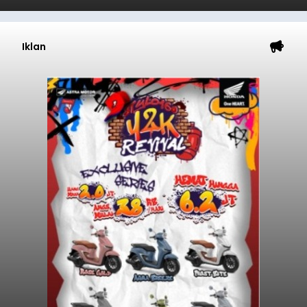
Iklan
Sempat Cekcok dengan Istri,
Pria Asal Pemogan Ditemukan
Tak Bernyawa di Pantai
Purnama
balitribune.co.id I Gianyar -
Seorang pria asal
Lingkungan Dalem, Pemogan, Denpasar Selatan,
Kota Denpasar, yang diketahui bernama I Kadek
Dedi Wiranata (35), ditemukan tidak bernyawa di
pesisir Pantai Purnama, Sukawati.
Sebelum ditemukan meninggal dunia, korban
sempat memberitahukan lokasi terakhirnya
melalui pesan singkat WhatsApp dan juga