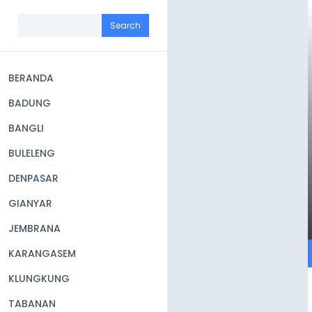
Skip
to
Search
main
content
BERANDA
Main
BADUNG
navigation
BANGLI
BULELENG
DENPASAR
GIANYAR
JEMBRANA
KARANGASEM
KLUNGKUNG
TABANAN