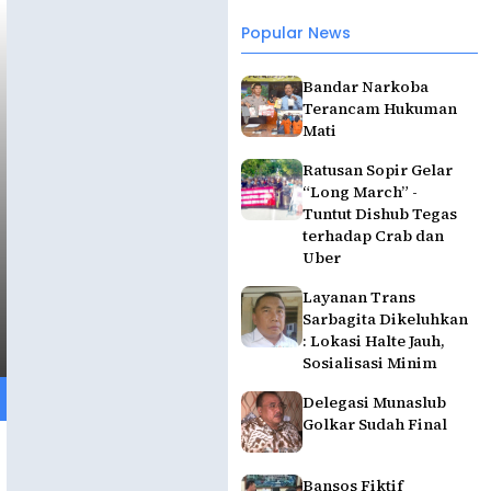
Popular News
Bandar Narkoba
Terancam Hukuman
Mati
Ratusan Sopir Gelar
“Long March” -
Tuntut Dishub Tegas
terhadap Crab dan
Uber
Layanan Trans
Sarbagita Dikeluhkan
: Lokasi Halte Jauh,
Sosialisasi Minim
Delegasi Munaslub
Golkar Sudah Final
Bansos Fiktif