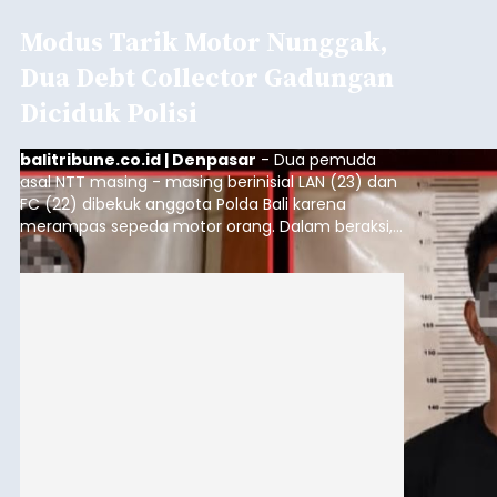
Modus Tarik Motor Nunggak,
Dua Debt Collector Gadungan
Diciduk Polisi
balitribune.co.id | Denpasar
- Dua pemuda
asal NTT masing - masing berinisial LAN (23) dan
FC (22) dibekuk anggota Polda Bali karena
merampas sepeda motor orang. Dalam beraksi,
kedua pelaku mengaku sebagai debt collector
digunakan dua pria untuk merampas sepeda
motor milik warga. Bermodal data yang
ditunjukkan melalui telepon seluler, kedua pelaku
mendatangi korban dan meminta motor dengan
dalih menunggak angsuran.