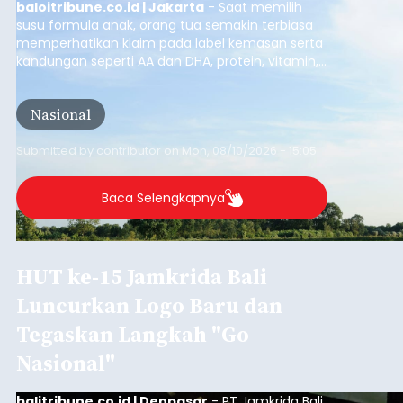
baloitribune.co.id | Jakarta
- Saat memilih
susu formula anak, orang tua semakin terbiasa
memperhatikan klaim pada label kemasan serta
kandungan seperti AA dan DHA, protein, vitamin,
mineral, hingga gula tambahan. Namun, satu hal
yang belum banyak dicermati adalah dari mana
Nasional
sumber susu yang digunakan.
Submitted by
contributor
on
Mon, 08/10/2026 - 15:05
Baca Selengkapnya
HUT ke-15 Jamkrida Bali
Luncurkan Logo Baru dan
Tegaskan Langkah "Go
Nasional"
balitribune.co.id | Denpasar
- PT Jamkrida Bali