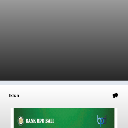
Iklan