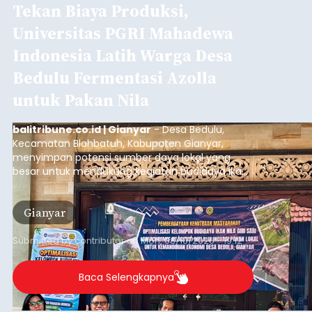
Tekan Biaya Produksi,
Universitas PGRI Mahadewa
Indonesia Latih Warga Desa
Bedulu Fermentasi Azolla
untuk Pakan Nila
balitribune.co.id | Gianyar
- Desa Bedulu,
Kecamatan Blahbatuh, Kabupaten Gianyar,
menyimpan potensi sumber daya lokal yang
besar untuk mendukung kegiatan budidaya ikan
nila.
Gianyar
Submitted by
contributor
on
Mon, 08/10/2026 - 19:12
Baca Selengkapnya