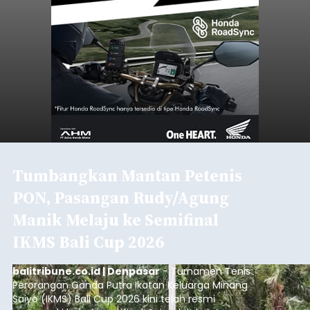
Tumbangkan Mantan Petenis
PON, Pasangan Rudy/Agung
Manik Melaju ke Semifinal
IKMS Bali Cup 2026
balitribune.co.id | Denpasar
- Turnamen Tenis
Perorangan Ganda Putra Ikatan Keluarga Minang
Saiyo (IKMS) Bali Cup 2026 kini telah resmi