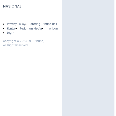
NASIONAL
Privacy Policy
Tentang Tribune Bali
Footer
Kontak
Pedoman Media
Info Iklan
Login
Copyright © 2024 Bali Tribune,
All Right Reserved.