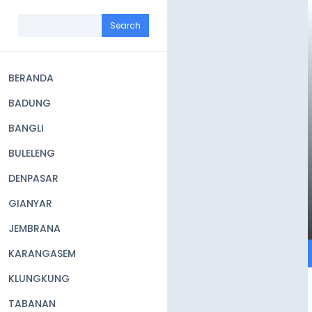
Skip
to
Search
main
content
BERANDA
Main
BADUNG
navigation
BANGLI
BULELENG
DENPASAR
GIANYAR
JEMBRANA
KARANGASEM
KLUNGKUNG
TABANAN