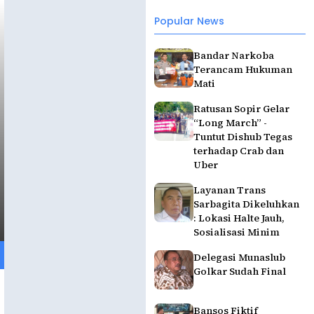
Popular News
Bandar Narkoba
Terancam Hukuman
Mati
Ratusan Sopir Gelar
“Long March” -
Tuntut Dishub Tegas
terhadap Crab dan
Uber
Layanan Trans
Sarbagita Dikeluhkan
: Lokasi Halte Jauh,
Sosialisasi Minim
Delegasi Munaslub
Golkar Sudah Final
Bansos Fiktif