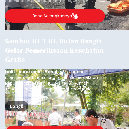
Sempat Cekcok dengan Istri,
Pria Asal Pemogan Ditemukan
Tak Bernyawa di Pantai
Purnama
balitribune.co.id I Gianyar -
Seorang pria asal
Lingkungan Dalem, Pemogan, Denpasar Selatan,
Kota Denpasar, yang diketahui bernama I Kadek
Dedi Wiranata (35), ditemukan tidak bernyawa di
pesisir Pantai Purnama, Sukawati.
Sebelum ditemukan meninggal dunia, korban