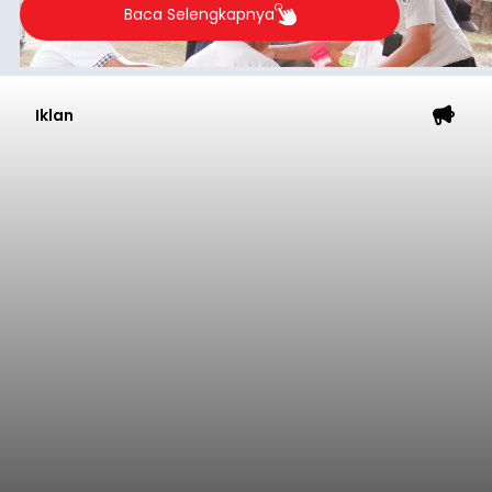
sempat memberitahukan lokasi terakhirnya
melalui pesan singkat WhatsApp dan juga
mengirimkan foto dua botol pembersih lantai ke
istrinya.
Gianyar
Submitted by
contributor
on
Thu, 08/06/2026 - 21:06
Baca Selengkapnya
Sambut HUT RI, Rutan Bangli
Gelar Pemeriksaan Kesehatan
Gratis
balitribune.co.id I Bangli -
Serangkian
memperingati hari ulang tahun Kemerdekaan
Republik Indonesia ( HUT RI) ke-81, Rumah