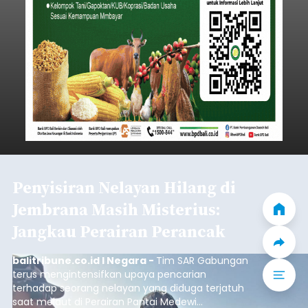
Iklan