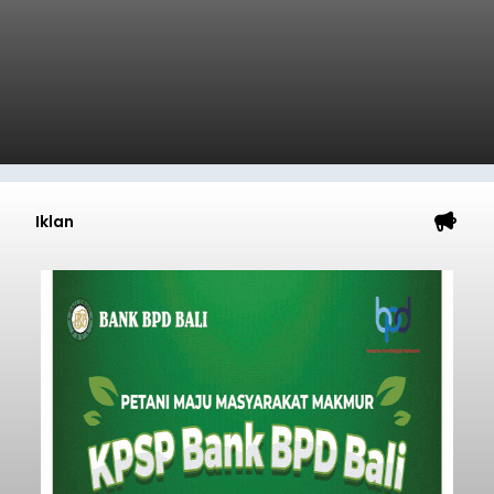
Tahanan Negara Kelas II B Bangli menggelar
kegiatan pemeriksaan kesehatan gratis, Rabu
(6/8/2026).
Bangli
Submitted by
contributor
on
Thu, 08/06/2026 - 20:56
Baca Selengkapnya
Iklan