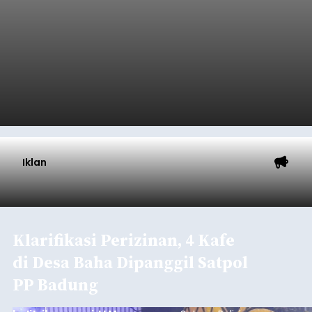
Indonesia (Persero) atau Pelindo Cabang
Celukan Bawang mencatat kinerja operasional
yang positif hingga Juli 2026. Peningkatan terlihat
dari arus kapal yang mencapai 1,48 juta Gross
Tonnage (GT), atau tumbuh 12,4 persen
Buleleng
dibandingkan periode yang sama tahun lalu
yang tercatat sebesar 1,32 juta GT.
Submitted by
contributor
on
Thu, 08/06/2026 - 20:41
Baca Selengkapnya
Iklan