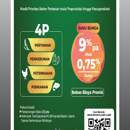
Iklan