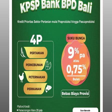
Belanja 2027 Tembus Rp14
Triliun, DPRD Badung Wanti-
wanti Pemerintah Kelola
Anggaran Secara Cermat
balitribune.co.id | Mangupura
- DPRD Badung
bersama Pemerintah Kabupaten Badung
menyepakati Nota Kesepakatan Kebijakan
Umum APBD (KUA) dan Prioritas Plafon Anggaran
Sementara (PPAS) Tahun Anggaran 2027 dalam
rapat paripurna yang digelar di Gedung DPRD
Badung
Badung, Kamis (6/8/2026).
Submitted by
contributor
on
Thu, 08/06/2026 - 20:27
Baca Selengkapnya