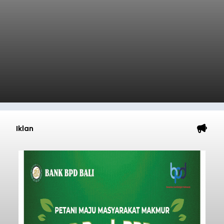
Diduga Ilegal, Satpol PP
Hentikan Aktivitas
Pengerukan Lahan di
Temukus
balitribune.co.id I Singaraja -
Pemerintah
Kabupaten Buleleng menghentikan aktivitas
pengerukan lahan di Banjar Dinas Bingin Banjah,
Desa Temukus, Kecamatan Banjar, setelah
ditemukan indikasi kegiatan pengambilan
material yang tidak sesuai dengan peruntukan
Buleleng
kawasan.
Submitted by
contributor
on
Thu, 08/06/2026 - 20:29
Baca Selengkapnya