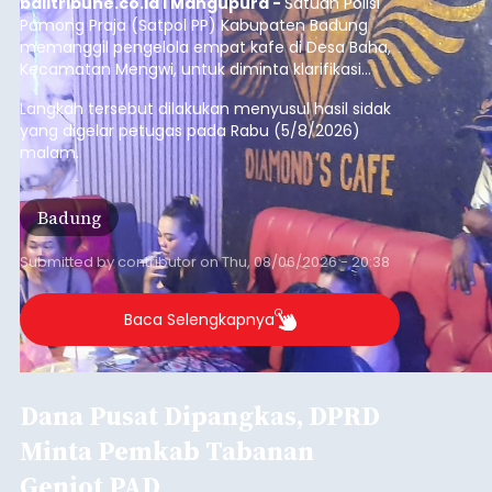
Iklan