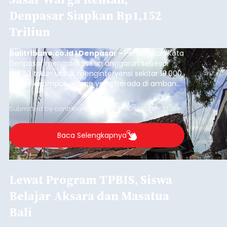
Denpasar Siapkan Rp1,152
Triliun
balitribune.co.id I Denpasar -
Pemerintah Kota
Denpasar mengalokasikan anggaran sebesar
Rp1,152 triliun untuk mengintervensi sekitar 18.000
warga kelompok rentan yang berada di ambang
garis kemiskinan. Langkah strategis ini diambil
guna menjaga masyarakat yang berada pada
Submitted by
contributor
on
Thu, 08/06/2026 - 21:31
kelompok desil 5 dan 6 tersebut agar tidak
merosot ke kategori miskin.
Baca Selengkapnya
Lewat Program TPBIS, Siswa
Belajar Aksara dan Masatua
Bali