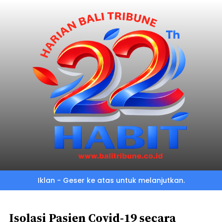
Skip
to
main
content
Iklan - Geser ke atas untuk melanjutkan.
Isolasi Pasien Covid-19 secara