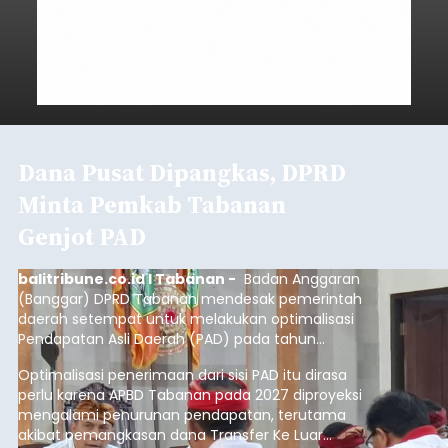
Dana Pusat Dipangkas, DPRD
Minta Pemkab Tabanan
Genjot PAD
balitribune.co.id I Tabanan -
Badan Anggaran
(Banggar) DPRD Tabanan mendesak pemerintah
daerah setempat untuk melakukan optimalisasi
Pendapatan Asli Daerah (PAD) pada tahun
anggaran 2027.
Optimalisasi penerimaan dari sisi PAD itu dirasa
perlu karena APBD Tabanan pada 2027 diproyeksi
mengalami penurunan pendapatan, terutama
akibat pemangkasan dana Transfer Ke Luar