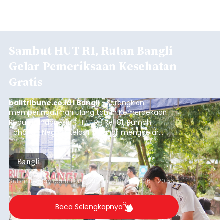
Sambut HUT RI, Rutan Bangli
Gelar Pemeriksaan Kesehatan
Gratis
balitribune.co.id I Bangli -
Serangkian
memperingati hari ulang tahun Kemerdekaan
Republik Indonesia ( HUT RI) ke-81, Rumah
Tahanan Negara Kelas II B Bangli menggelar
kegiatan pemeriksaan kesehatan gratis, Rabu
(6/8/2026).
Bangli
Submitted by
contributor
on
Thu, 08/06/2026 - 20:56
Baca Selengkapnya