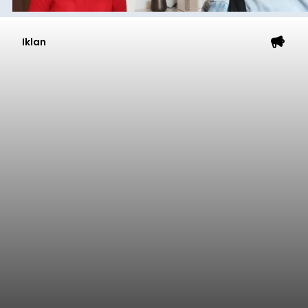
Iklan