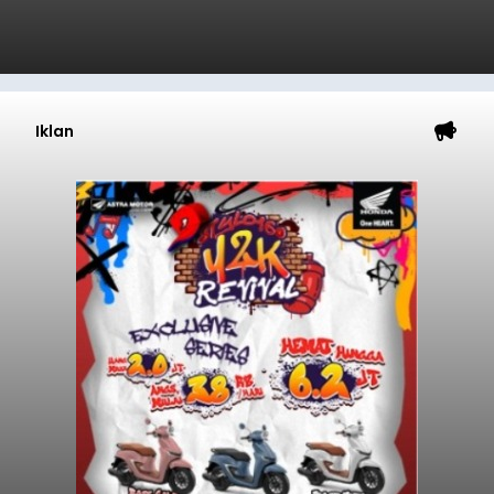
Iklan