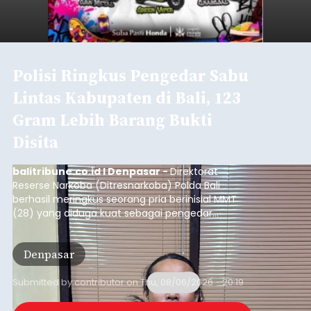
Polisi Ringkus Pengedar Sabu
Lintas Kabupaten di Bali, 123
Gram Lebih Barang Bukti
Disita
balitribune.co.id I Denpasar -
Direktorat
Reserse Narkoba (Ditresnarkoba) Polda Bali
berhasil meringkus seorang pria berinisial MMT
(28) yang diduga kuat sebagai pengedar
narkotika jenis sabu. Penangkapan ini dilakukan di
dua lokasi berbeda di wilayah Denpasar dan
Denpasar
Badung pada Selasa (4/8/2026) malam.
Submitted by
contributor
on
Thu, 08/06/2026 - 20:19