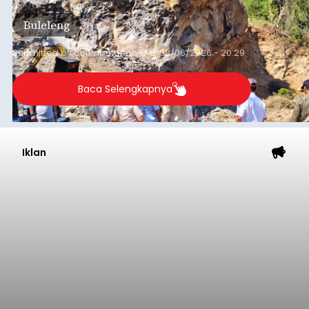
material yang tidak sesuai dengan peruntukan
Buleleng
kawasan.
Submitted by
contributor
on
Thu, 08/06/2026 - 20:29
Baca Selengkapnya
Iklan