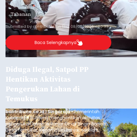
Daerah (TKD) dari pemerintah pusat.
Tabanan
Submitted by
contributor
on
Thu, 08/06/2026 - 20:33
Baca Selengkapnya
Diduga Ilegal, Satpol PP
Hentikan Aktivitas
Pengerukan Lahan di
Temukus
balitribune.co.id I Singaraja -
Pemerintah
Kabupaten Buleleng menghentikan aktivitas
pengerukan lahan di Banjar Dinas Bingin Banjah,
Desa Temukus, Kecamatan Banjar, setelah
ditemukan indikasi kegiatan pengambilan