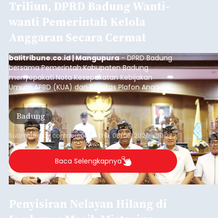
Triliun, DPRD Badung Wanti-
wanti Pemerintah Kelola
Anggaran Secara Cermat
balitribune.co.id | Mangupura
- DPRD Badung
bersama Pemerintah Kabupaten Badung
menyepakati Nota Kesepakatan Kebijakan
Umum APBD (KUA) dan Prioritas Plafon Anggaran
Sementara (PPAS) Tahun Anggaran 2027 dalam
rapat paripurna yang digelar di Gedung DPRD
Badung
Badung, Kamis (6/8/2026).
Submitted by
contributor
on
Thu, 08/06/2026 - 20:27
Baca Selengkapnya
Penyisiran Nelayan Hilang di