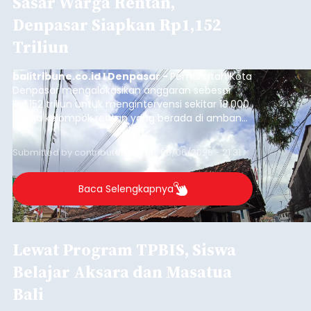
Sasar Warga Rentan,
Denpasar Siapkan Rp1,152
Triliun
balitribune.co.id I Denpasar -
Pemerintah Kota
Denpasar mengalokasikan anggaran sebesar
Rp1,152 triliun untuk mengintervensi sekitar 18.000
warga kelompok rentan yang berada di ambang
garis kemiskinan. Langkah strategis ini diambil
guna menjaga masyarakat yang berada pada
Submitted by
contributor
on
Thu, 08/06/2026 - 21:31
kelompok desil 5 dan 6 tersebut agar tidak
merosot ke kategori miskin.
Baca Selengkapnya
Lewat Program TPBIS, Siswa
Belajar Aksara dan Masatua
Bali