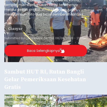
Sebelum ditemukan meninggal dunia, korban
sempat memberitahukan lokasi terakhirnya
melalui pesan singkat WhatsApp dan juga
mengirimkan foto dua botol pembersih lantai ke
istrinya.
Gianyar
Submitted by
contributor
on
Thu, 08/06/2026 - 21:06
Baca Selengkapnya
Sambut HUT RI, Rutan Bangli
Gelar Pemeriksaan Kesehatan
Gratis
balitribune.co.id I Bangli -
Serangkian
memperingati hari ulang tahun Kemerdekaan
Republik Indonesia ( HUT RI) ke-81, Rumah