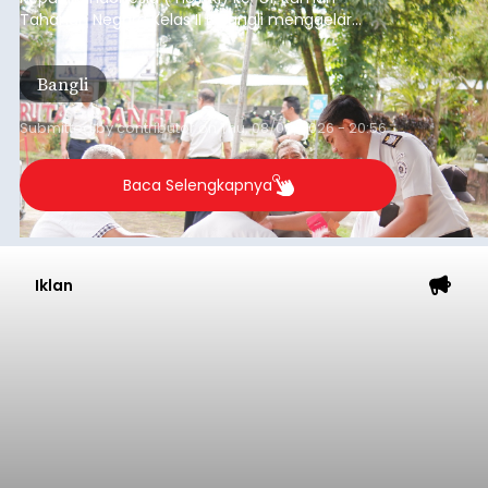
Tahanan Negara Kelas II B Bangli menggelar
kegiatan pemeriksaan kesehatan gratis, Rabu
(6/8/2026).
Bangli
Submitted by
contributor
on
Thu, 08/06/2026 - 20:56
Baca Selengkapnya
Iklan