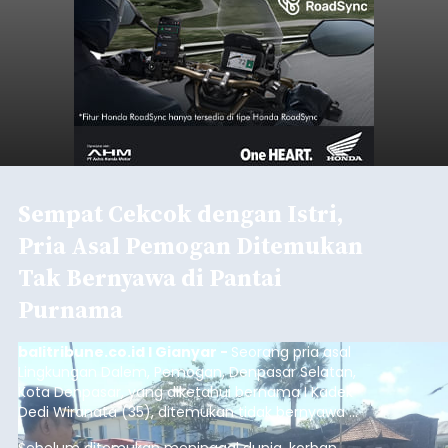
Sempat Cekcok dengan Istri,
Pria Asal Pemogan Ditemukan
Tak Bernyawa di Pantai
Purnama
balitribune.co.id I Gianyar -
Seorang pria asal
Lingkungan Dalem, Pemogan, Denpasar Selatan,
Kota Denpasar, yang diketahui bernama I Kadek
Dedi Wiranata (35), ditemukan tidak bernyawa di
pesisir Pantai Purnama, Sukawati.