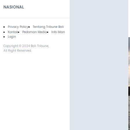
NASIONAL
Privacy Policy
Tentang Tribune Bali
Footer
Kontak
Pedoman Media
Info Iklan
Login
Copyright © 2024 Bali Tribune,
All Right Reserved.