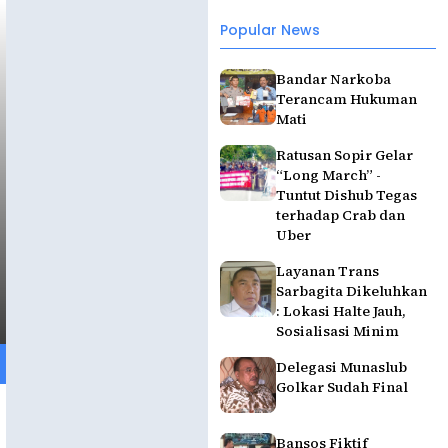
Popular News
Bandar Narkoba
Terancam Hukuman
Mati
Ratusan Sopir Gelar
“Long March” -
Tuntut Dishub Tegas
terhadap Crab dan
Uber
Layanan Trans
Sarbagita Dikeluhkan
: Lokasi Halte Jauh,
Sosialisasi Minim
Delegasi Munaslub
Golkar Sudah Final
Bansos Fiktif