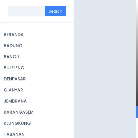
Skip
to
Search
main
content
BERANDA
Main
BADUNG
navigation
BANGLI
BULELENG
DENPASAR
GIANYAR
JEMBRANA
KARANGASEM
KLUNGKUNG
TABANAN