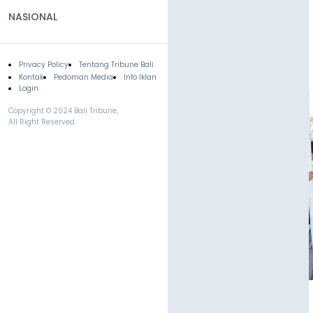
NASIONAL
Privacy Policy
Tentang Tribune Bali
Footer
Kontak
Pedoman Media
Info Iklan
Login
Copyright © 2024 Bali Tribune,
All Right Reserved.