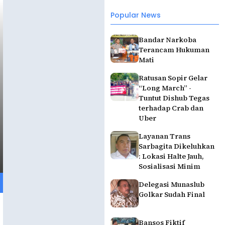
Popular News
Bandar Narkoba
Terancam Hukuman
Mati
Ratusan Sopir Gelar
“Long March” -
Tuntut Dishub Tegas
terhadap Crab dan
Uber
Layanan Trans
Sarbagita Dikeluhkan
: Lokasi Halte Jauh,
Sosialisasi Minim
Delegasi Munaslub
Golkar Sudah Final
Bansos Fiktif