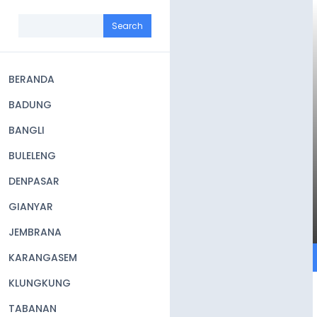
Skip
to
Search
main
content
BERANDA
Main
BADUNG
navigation
BANGLI
BULELENG
DENPASAR
GIANYAR
JEMBRANA
KARANGASEM
KLUNGKUNG
TABANAN