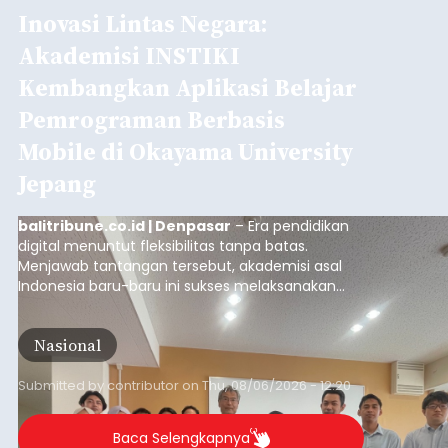
Inovasi Lintas Negara:
Akademisi INSTIKI
Kembangkan Aplikasi Belajar
Pemrograman Berbasis
Mobile di Okayama University
Jepang
balitribune.co.id | Denpasar
– Era pendidikan
digital menuntut fleksibilitas tanpa batas.
Menjawab tantangan tersebut, akademisi asal
Indonesia baru-baru ini sukses melaksanakan
program Pengabdian Kepada Masyarakat (PKM)
skala internasional di Distributed Systems
Nasional
Laboratory, Okayama University, Jepang.
Submitted by
contributor
on
Thu, 08/06/2026 - 12:20
Baca Selengkapnya