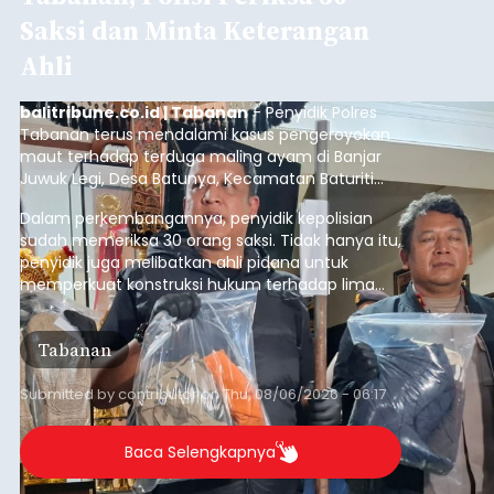
balitribune.co.id | Negara
- Sterilisasi kini telah
diterapkan secara penuh pada pelabuhan di
lintas Ketapang-Gilimanuk. Sterilisasi pelabuhan
ini secara serentak diimplementasikan bersama
empat pelabuhan utama lainnya, yakni
Pelabuhan Merak, Bakauheni, Kayangan, dan
Jembrana
Lembar pada Rabu (5/8/2026).
Submitted by
contributor
on
Thu, 08/06/2026 - 06:14
Baca Selengkapnya
Iklan