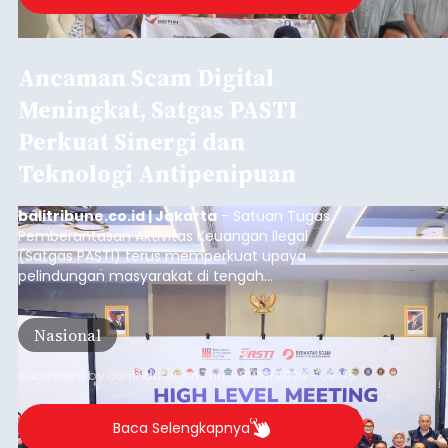
Ancaman Scam Digital
Meningkat, Satgas PASTI
Perkuat Sinergi dan
Teknologi Antipenipuan
balitribune.co.id | Jakarta
- Satuan Tugas
Pemberantasan Aktivitas Keuangan Ilegal
(Satgas PASTI) terus memperkuat upaya
pelindungan masyarakat di tengah
meningkatnya ancaman penipuan digital yang
semakin kompleks.
Nasional
Submitted by
contributor
on
Thu, 08/06/2026 - 09:45
Baca Selengkapnya