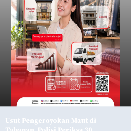
Juwuk Legi, Desa Batunya, Kecamatan Baturiti
yang terjadi beberapa waktu lalu.
Dalam perkembangannya, penyidik kepolisian
sudah memeriksa 30 orang saksi. Tidak hanya itu,
penyidik juga melibatkan ahli pidana untuk
memperkuat konstruksi hukum terhadap lima
orang tersangka yang saat ini ditahan.
Tabanan
Submitted by
contributor
on
Thu, 08/06/2026 - 06:17
Baca Selengkapnya
Mulai Diterapkan, Pelabuhan
Ketapang dan Gilimanuk
Resmi Disterilisasi