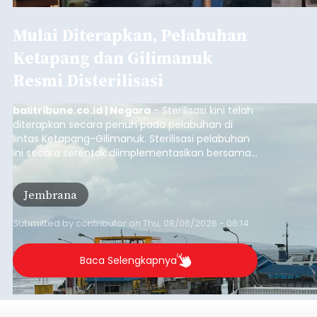
Iklan