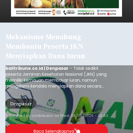
Iklan
BI: Stabilitas Keuangan Bali
Triwulan I 2026 Terjaga,
Kredit Investasi dan UMKM
Penopang Utama