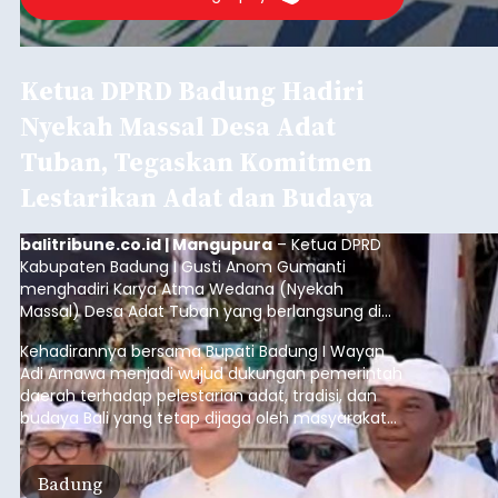
balitribune.co.id I Denpasar -
Bank Indonesia
(BI) memastikan stabilitas sistem keuangan di
Provinsi Bali tetap terjaga pada triwulan I 2026.
Kondisi tersebut ditopang oleh pertumbuhan
penyaluran kredit yang masih positif, terutama
pada sektor-sektor utama penggerak ekonomi
Denpasar
daerah, dengan risiko kredit yang tetap
terkendali.
Submitted by
contributor
on
Wed, 08/05/2026 - 18:15
Baca Selengkapnya
Sempat Lumpuhkan Jaringan
Internet, Pencuri Modul BTS
Tower Seluler Akhirnya
Dibekuk