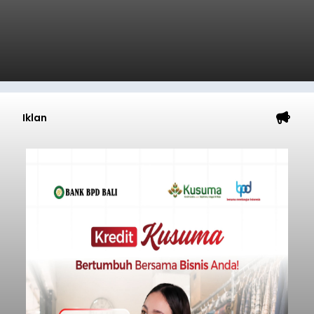
Iklan
Usut Pengeroyokan Maut di
Tabanan, Polisi Periksa 30
Saksi dan Minta Keterangan
Ahli
balitribune.co.id | Tabanan
- Penyidik Polres
Tabanan terus mendalami kasus pengeroyokan
maut terhadap terduga maling ayam di Banjar