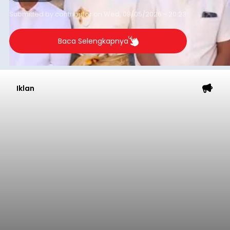
balitribune.co.id I Amlapura -
Lumpuhnya
jaringan internet di wilayah Kota Amlapura
selama berhari-hari pada beberapa waktu lalu
akhirnya terjawab sudah. Ternyata empat Tower
BTS Seluler yang berada di lokasi berbeda di
wilayah Karangasem telah dibobol maling,
Karangasem
dimana bagian modul penguat signal yang
berada di Tower BTS Seluler itu hilang dicuri.
Submitted by
contributor
on
Wed, 08/05/2026 - 18:03
Baca Selengkapnya
Iklan