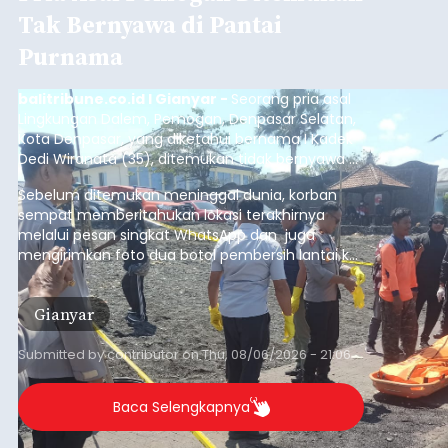
Tak Bernyawa di Pantai
Purnama
balitribune.co.id I Gianyar -
Seorang pria asal
Lingkungan Dalem, Pemogan, Denpasar Selatan,
Kota Denpasar, yang diketahui bernama I Kadek
Dedi Wiranata (35), ditemukan tidak bernyawa di
pesisir Pantai Purnama, Sukawati.
Sebelum ditemukan meninggal dunia, korban
sempat memberitahukan lokasi terakhirnya
melalui pesan singkat WhatsApp dan juga
mengirimkan foto dua botol pembersih lantai ke
istrinya.
Gianyar
Submitted by
contributor
on
Thu, 08/06/2026 - 21:06
Baca Selengkapnya