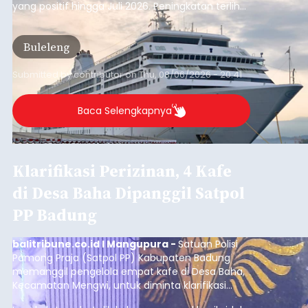
yang positif hingga Juli 2026. Peningkatan terlihat
dari arus kapal yang mencapai 1,48 juta Gross
Tonnage (GT), atau tumbuh 12,4 persen
Buleleng
dibandingkan periode yang sama tahun lalu
yang tercatat sebesar 1,32 juta GT.
Submitted by
contributor
on
Thu, 08/06/2026 - 20:41
Baca Selengkapnya
Klarifikasi Perizinan, 4 Kafe
di Desa Baha Dipanggil Satpol
PP Badung
balitribune.co.id I Mangupura -
Satuan Polisi
Pamong Praja (Satpol PP) Kabupaten Badung
memanggil pengelola empat kafe di Desa Baha,
Kecamatan Mengwi, untuk diminta klarifikasi
terkait kelengkapan perizinan usaha pada Kamis