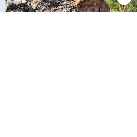
ditemukan indikasi kegiatan pengambilan
material yang tidak sesuai dengan peruntukan
Buleleng
kawasan.
Submitted by
contributor
on
Thu, 08/06/2026 - 20:29
Baca Selengkapnya
Iklan