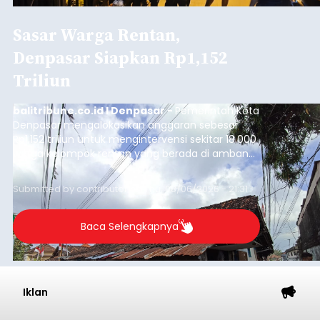
Sasar Warga Rentan,
Denpasar Siapkan Rp1,152
Triliun
balitribune.co.id I Denpasar -
Pemerintah Kota
Denpasar mengalokasikan anggaran sebesar
Rp1,152 triliun untuk mengintervensi sekitar 18.000
warga kelompok rentan yang berada di ambang
garis kemiskinan. Langkah strategis ini diambil
guna menjaga masyarakat yang berada pada
Submitted by
contributor
on
Thu, 08/06/2026 - 21:31
kelompok desil 5 dan 6 tersebut agar tidak
merosot ke kategori miskin.
Baca Selengkapnya
Iklan