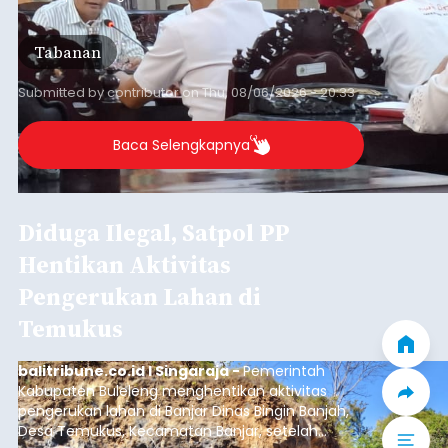
Daerah (TKD) dari pemerintah pusat.
Tabanan
Submitted by
contributor
on
Thu, 08/06/2026 - 20:33
Baca Selengkapnya
Diduga Ilegal, Satpol PP
Hentikan Aktivitas
Pengerukan Lahan di
Temukus
balitribune.co.id I Singaraja -
Pemerintah
Kabupaten Buleleng menghentikan aktivitas
pengerukan lahan di Banjar Dinas Bingin Banjah,
Desa Temukus, Kecamatan Banjar, setelah