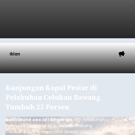
Iklan
Kunjungan Kapal Pesiar di
Pelabuhan Celukan Bawang
Tumbuh 25 Persen
balitribune.coo.id I Singaraja -
PT Pelabuhan
Indonesia (Persero) atau Pelindo Cabang
Celukan Bawang mencatat kinerja operasional