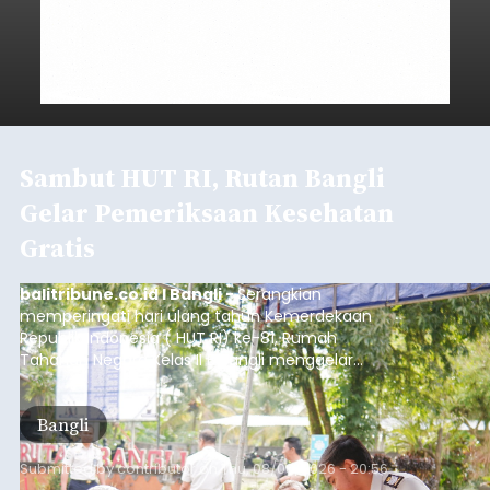
Sambut HUT RI, Rutan Bangli
Gelar Pemeriksaan Kesehatan
Gratis
balitribune.co.id I Bangli -
Serangkian
memperingati hari ulang tahun Kemerdekaan
Republik Indonesia ( HUT RI) ke-81, Rumah
Tahanan Negara Kelas II B Bangli menggelar
kegiatan pemeriksaan kesehatan gratis, Rabu
(6/8/2026).
Bangli
Submitted by
contributor
on
Thu, 08/06/2026 - 20:56