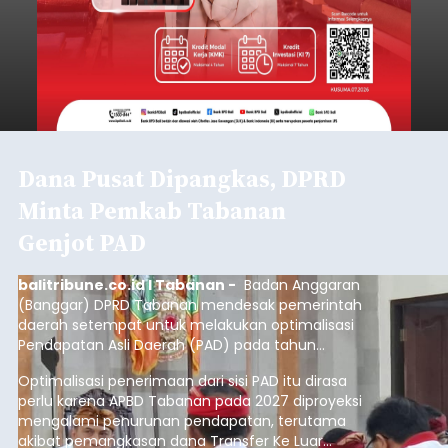
Dana Pusat Dipangkas, DPRD
Minta Pemkab Tabanan
Genjot PAD
balitribune.co.id I Tabanan -
Badan Anggaran
(Banggar) DPRD Tabanan mendesak pemerintah
daerah setempat untuk melakukan optimalisasi
Pendapatan Asli Daerah (PAD) pada tahun
anggaran 2027.
Optimalisasi penerimaan dari sisi PAD itu dirasa
perlu karena APBD Tabanan pada 2027 diproyeksi
mengalami penurunan pendapatan, terutama
akibat pemangkasan dana Transfer Ke Luar