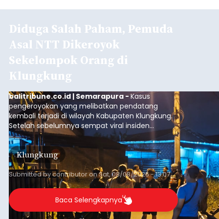
Diduga Salah Paham, Pemuda
Asal NTT Dikeroyok
Sekelompok Orang di
Klungkung
balitribune.co.id | Semarapura -
Kasus
pengeroyokan yang melibatkan pendatang
kembali terjadi di wilayah Kabupaten Klungkung.
Setelah sebelumnya sempat viral insiden
keributan di barat Pasar Galiran, peristiwa serupa
kini menimpa seorang pemuda asal Kabupaten
Klungkung
Sumba Barat Daya (SBD), Nusa Tenggara Timur
(NTT).
Submitted by
contributor
on
Sat, 08/08/2026 - 13:07
Baca Selengkapnya