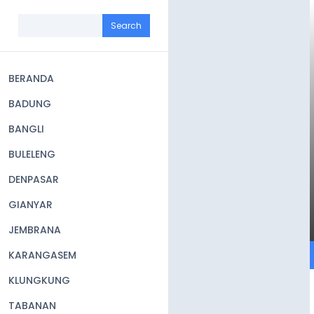
Skip
to
Search
main
content
BERANDA
Main
BADUNG
navigation
BANGLI
BULELENG
DENPASAR
GIANYAR
JEMBRANA
KARANGASEM
KLUNGKUNG
TABANAN