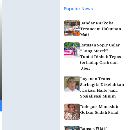
Popular News
Bandar Narkoba
Terancam Hukuman
Mati
Ratusan Sopir Gelar
“Long March” -
Tuntut Dishub Tegas
terhadap Crab dan
Uber
Layanan Trans
Sarbagita Dikeluhkan
: Lokasi Halte Jauh,
Sosialisasi Minim
Delegasi Munaslub
Golkar Sudah Final
Bansos Fiktif