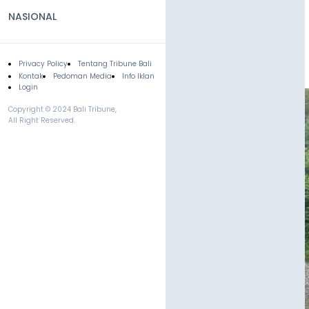
NASIONAL
Privacy Policy
Tentang Tribune Bali
Footer
Kontak
Pedoman Media
Info Iklan
Login
Copyright © 2024 Bali Tribune,
All Right Reserved.