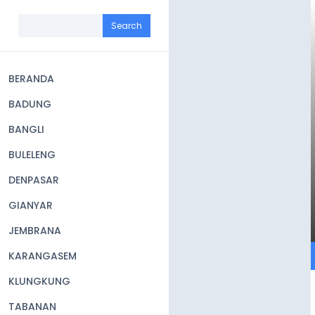
Skip
to
Search
main
content
BERANDA
Main
BADUNG
navigation
BANGLI
BULELENG
DENPASAR
GIANYAR
JEMBRANA
KARANGASEM
KLUNGKUNG
TABANAN