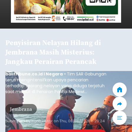
Iklan