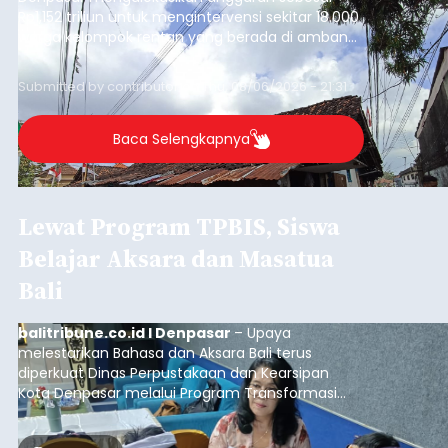
Rp1,152 triliun untuk mengintervensi sekitar 18.000
warga kelompok rentan yang berada di ambang
garis kemiskinan. Langkah strategis ini diambil
guna menjaga masyarakat yang berada pada
Submitted by
contributor
on
Thu, 08/06/2026 - 21:31
kelompok desil 5 dan 6 tersebut agar tidak
merosot ke kategori miskin.
Baca Selengkapnya
Lewat Program TPBIS, Siswa
Belajar Aksara dan Masatua
Bali
balitribune.co.id I Denpasar
– Upaya
melestarikan Bahasa dan Aksara Bali terus
diperkuat Dinas Perpustakaan dan Kearsipan
Kota Denpasar melalui Program Transformasi
Perpustakaan Berbasis Inklusi Sosial (TPBIS).
Tahun ini, sebanyak 63 siswa kelas IV dan V SD