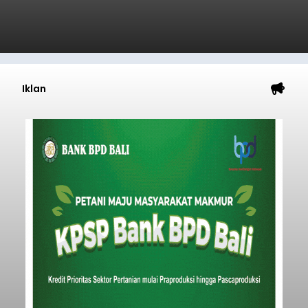
Temukus
balitribune.co.id I Singaraja -
Pemerintah
Kabupaten Buleleng menghentikan aktivitas
pengerukan lahan di Banjar Dinas Bingin Banjah,
Desa Temukus, Kecamatan Banjar, setelah
ditemukan indikasi kegiatan pengambilan
material yang tidak sesuai dengan peruntukan
Buleleng
kawasan.
Submitted by
contributor
on
Thu, 08/06/2026 - 20:29
Baca Selengkapnya
Belanja 2027 Tembus Rp14
Triliun, DPRD Badung Wanti-
wanti Pemerintah Kelola
Anggaran Secara Cermat