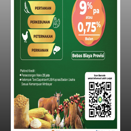
Iklan