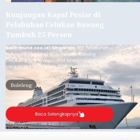
Musim Kemarau Melanda,
Warga Desa Sinabun
Kesulitan Dapatkan Air Bersih
balitribune.co.id I Singaraja -
Musim kemarau
yang mulai melanda Kabupaten Buleleng
berdampak pada menurunnya debit sejumlah
sumber mata air. Kondisi tersebut menyebabkan
warga di beberapa desa mulai mengalami
kesulitan mendapatkan air bersih, terutama