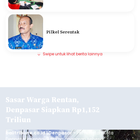
Pilkel Serentak
Swipe untuk lihat berita lainnya
Sasar Warga Rentan,
Denpasar Siapkan Rp1,152
Triliun
balitribune.co.id I Denpasar -
Pemerintah Kota
Denpasar mengalokasikan anggaran sebesar