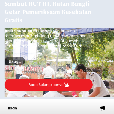
Sempat Cekcok dengan Istri,
Pria Asal Pemogan Ditemukan
Tak Bernyawa di Pantai
Purnama
balitribune.co.id I Gianyar -
Seorang pria asal
Lingkungan Dalem, Pemogan, Denpasar Selatan,
Kota Denpasar, yang diketahui bernama I Kadek
Dedi Wiranata (35), ditemukan tidak bernyawa di
pesisir Pantai Purnama, Sukawati.
Sebelum ditemukan meninggal dunia, korban
sempat memberitahukan lokasi terakhirnya
melalui pesan singkat WhatsApp dan juga
mengirimkan foto dua botol pembersih lantai ke
istrinya.
Gianyar