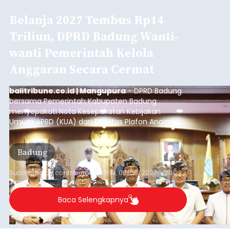
Iklan