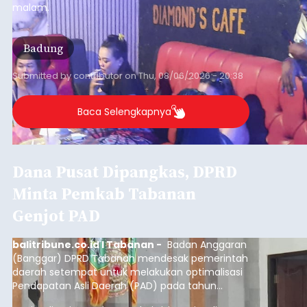
Iklan
Klarifikasi Perizinan, 4 Kafe
di Desa Baha Dipanggil Satpol
PP Badung