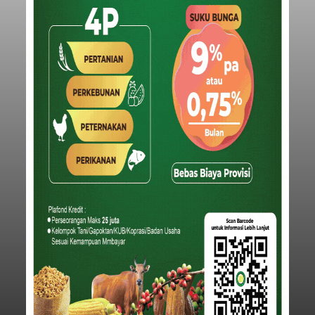
balitribune.co.id | Mangupura
- DPRD Badung
bersama Pemerintah Kabupaten Badung
menyepakati Nota Kesepakatan Kebijakan
Umum APBD (KUA) dan Prioritas Plafon Anggaran
Sementara (PPAS) Tahun Anggaran 2027 dalam
rapat paripurna yang digelar di Gedung DPRD
Badung
Badung, Kamis (6/8/2026).
Submitted by
contributor
on
Thu, 08/06/2026 - 20:27
Baca Selengkapnya
Iklan