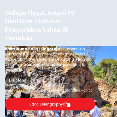
Iklan