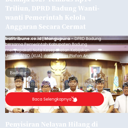
Triliun, DPRD Badung Wanti-
wanti Pemerintah Kelola
Anggaran Secara Cermat
balitribune.co.id | Mangupura
- DPRD Badung
bersama Pemerintah Kabupaten Badung
menyepakati Nota Kesepakatan Kebijakan
Umum APBD (KUA) dan Prioritas Plafon Anggaran
Sementara (PPAS) Tahun Anggaran 2027 dalam
rapat paripurna yang digelar di Gedung DPRD
Badung
Badung, Kamis (6/8/2026).
Submitted by
contributor
on
Thu, 08/06/2026 - 20:27
Baca Selengkapnya
Penyisiran Nelayan Hilang di