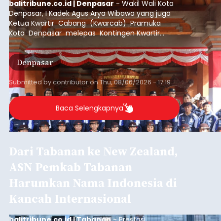
balitribune.co.id | Denpasar
- Wakil Wali Kota
Denpasar, I Kadek Agus Arya Wibawa yang juga
Ketua Kwartir Cabang (Kwarcab) Pramuka
Kota Denpasar melepas Kontingen Kwartir
Cabang Gerakan Pramuka Denpasar yang akan
mengikuti Jambore Nasional Pramuka ke-12
Denpasar
Tahun 2026 di Bumi Perkemahan Cibubur,
Jakarta Timur.
Submitted by
contributor
on
Thu, 08/06/2026 - 17:19
Baca Selengkapnya
Dari Tabanan ke New Zealand,
ASN Pemkab Tabanan
Harumkan Nama Indonesia di
Kancah Internasional
balitribune.co.id | Tabanan
- Prestasi