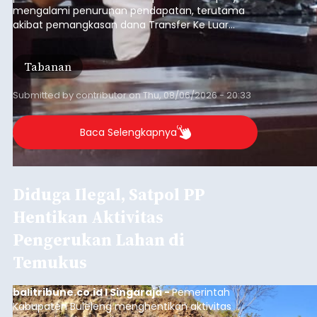
mengalami penurunan pendapatan, terutama
akibat pemangkasan dana Transfer Ke Luar
Daerah (TKD) dari pemerintah pusat.
Tabanan
Submitted by
contributor
on
Thu, 08/06/2026 - 20:33
Baca Selengkapnya
Diduga Ilegal, Satpol PP
Hentikan Aktivitas
Pengerukan Lahan di
Temukus
balitribune.co.id I Singaraja -
Pemerintah
Kabupaten Buleleng menghentikan aktivitas