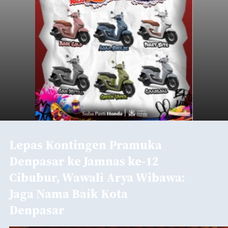
Lepas Kontingen Pramuka
Denpasar ke Jamnas ke-12
Cibubur, Wawali Arya Wibawa:
Jaga Nama Baik Kota
Denpasar