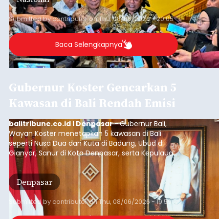
Tani) Jakarta, Kamis (6/8/2026).
Submitted by
contributor
on
Thu, 08/06/2026 - 20:05
Baca Selengkapnya
Gubernur Koster Gencarkan 5
Kawasan di Bali Rendah Emisi
balitribune.co.id I Denpasar -
Gubernur Bali,
Wayan Koster menetapkan 5 kawasan di Bali
seperti Nusa Dua dan Kuta di Badung, Ubud di
Gianyar, Sanur di Kota Denpasar, serta Kepulauan
Nusa Penida Klungkung sebagai kawasan rendah
emisi.
Denpasar
Submitted by
contributor
on
Thu, 08/06/2026 - 19:59