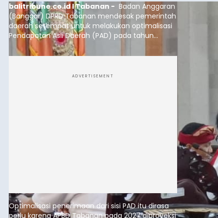
balitribune.co.id I Tabanan -
Badan Anggaran
(Banggar) DPRD Tabanan mendesak pemerintah
daerah setempat untuk melakukan optimalisasi
Pendapatan Asli Daerah (PAD) pada tahun
anggaran 2027.
ADVERTISEMENT
Optimalisasi penerimaan dari sisi PAD itu dirasa
perlu karena APBD Tabanan pada 2027 diproyeksi