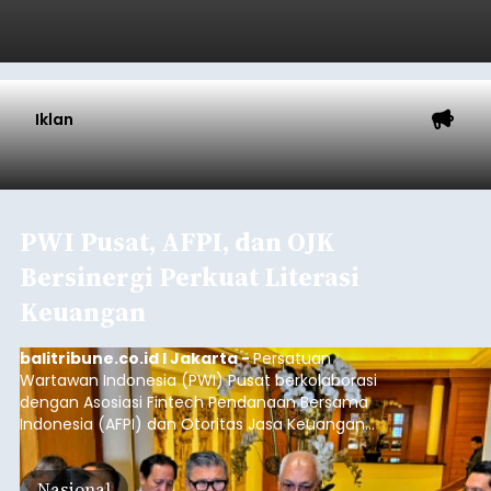
Iklan
PWI Pusat, AFPI, dan OJK
Bersinergi Perkuat Literasi
Keuangan
balitribune.co.id I Jakarta -
Persatuan
Wartawan Indonesia (PWI) Pusat berkolaborasi
dengan Asosiasi Fintech Pendanaan Bersama
Indonesia (AFPI) dan Otoritas Jasa Keuangan
(OJK) menggelar Workshop bertajuk "Pintar
untuk Inklusi Keuangan: Jurnalisme untuk
Nasional
Kepentingan Publik" di Aryaduta Hotel (Tugu