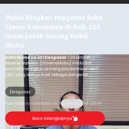
Polisi Ringkus Pengedar Sabu
Lintas Kabupaten di Bali, 123
Gram Lebih Barang Bukti
Disita
balitribune.co.id I Denpasar -
Direktorat
Reserse Narkoba (Ditresnarkoba) Polda Bali
berhasil meringkus seorang pria berinisial MMT
(28) yang diduga kuat sebagai pengedar
narkotika jenis sabu. Penangkapan ini dilakukan di
dua lokasi berbeda di wilayah Denpasar dan
Denpasar
Badung pada Selasa (4/8/2026) malam.
Submitted by
contributor
on
Thu, 08/06/2026 - 20:19
Baca Selengkapnya