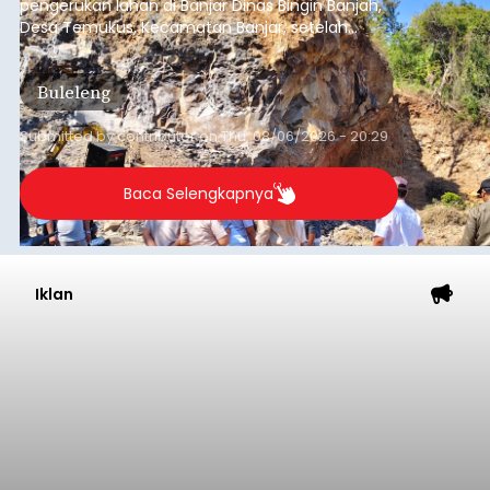
pengerukan lahan di Banjar Dinas Bingin Banjah,
Desa Temukus, Kecamatan Banjar, setelah
ditemukan indikasi kegiatan pengambilan
material yang tidak sesuai dengan peruntukan
Buleleng
kawasan.
Submitted by
contributor
on
Thu, 08/06/2026 - 20:29
Baca Selengkapnya
Iklan