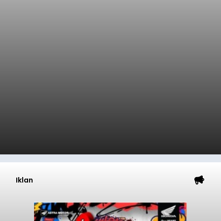
Iklan