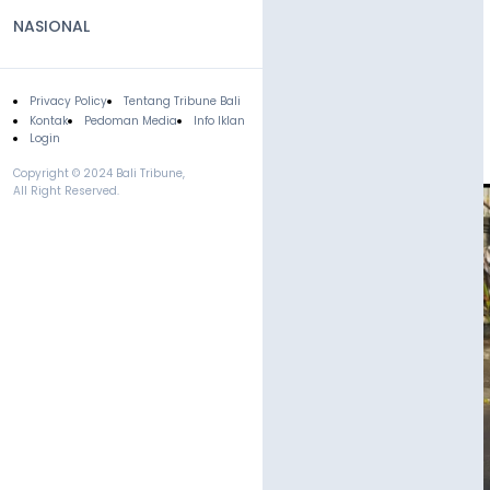
NASIONAL
Privacy Policy
Tentang Tribune Bali
Footer
Kontak
Pedoman Media
Info Iklan
Login
Copyright © 2024 Bali Tribune,
All Right Reserved.