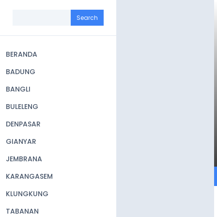
Skip
to
Search
main
content
BERANDA
Main
BADUNG
navigation
BANGLI
BULELENG
DENPASAR
GIANYAR
JEMBRANA
KARANGASEM
KLUNGKUNG
TABANAN