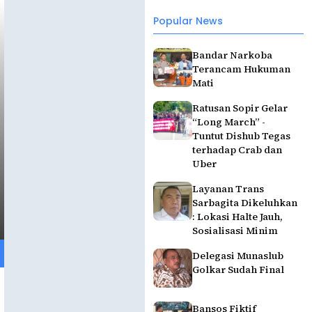
Popular News
Bandar Narkoba
Terancam Hukuman
Mati
Ratusan Sopir Gelar
“Long March” -
Tuntut Dishub Tegas
terhadap Crab dan
Uber
Layanan Trans
Sarbagita Dikeluhkan
: Lokasi Halte Jauh,
Sosialisasi Minim
Delegasi Munaslub
Golkar Sudah Final
Bansos Fiktif