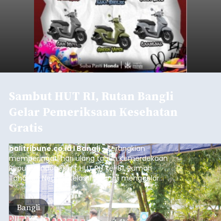
Sambut HUT RI, Rutan Bangli
Gelar Pemeriksaan Kesehatan
Gratis
balitribune.co.id I Bangli -
Serangkian
memperingati hari ulang tahun Kemerdekaan
Republik Indonesia ( HUT RI) ke-81, Rumah
Tahanan Negara Kelas II B Bangli menggelar
kegiatan pemeriksaan kesehatan gratis, Rabu
(6/8/2026).
Bangli