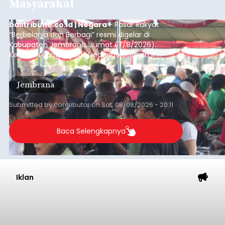
Masyarakat
balitribune.co.id | Negara
- Pasar Rakyat
“Berbelanja dan Berbagi” resmi digelar di
Kabupaten Jembrana, Jumat (7/8/2026).
Kegiatan yang digelar Gedung Kesenian Ir.
Soekarno ini memadukan pemberdayaan
ekonomi masyarakat dengan aksi sosial tersebut
Jembrana
mendapat antusiasme tinggi dan mencatat nilai
transaksi mencapai Rp672.733.200.
Submitted by
contributor
on
Sat, 08/08/2026 - 20:11
Baca Selengkapnya
Iklan