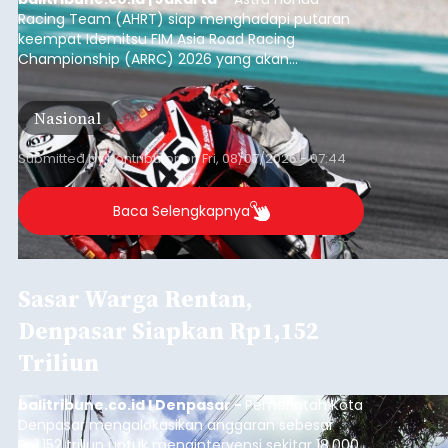
Racing Team (AHRT) siap menghadapi putaran
keempat Idemitsu FIM Asia Road Racing
Championship (ARRC) 2026 yang akan
berlangsung di Pertamina Mandalika
International Circuit, Lombok, Nusa Tenggara
Nasional
Barat, pada 7–9 Agustus 2026.
Submitted by
contributor
on
Fri, 08/07/2026 - 07:44
Baca Selengkapnya
Sasar Warga Rentan,
Denpasar Siapkan Rp1,152
Triliun
balitribune.co.id I Denpasar -
Pemerintah Kota
Denpasar mengalokasikan anggaran sebesar
Rp1,152 triliun untuk mengintervensi sekitar 18.000