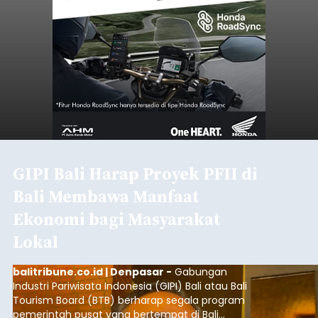
GIPI Bali Harap Proyek PFII di
Bali Membawa Manfaat
Ekonomi bagi Masyarakat
Lokal
balitribune.co.id | Denpasar -
Gabungan
Industri Pariwisata Indonesia (GIPI) Bali atau Bali
Tourism Board (BTB) berharap segala program
pemerintah pusat yang bertempat di Bali