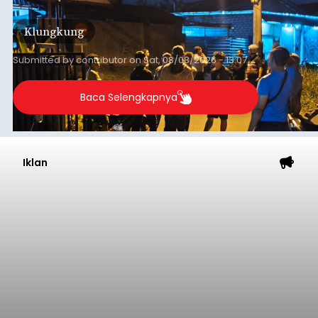
keributan di barat Pasar Galiran, peristiwa serupa
kini menimpa seorang pemuda asal Kabupaten
Klungkung
Sumba Barat Daya (SBD), Nusa Tenggara Timur
(NTT).
Submitted by
contributor
on
Sat, 08/08/2026 - 13:07
Baca Selengkapnya
Iklan