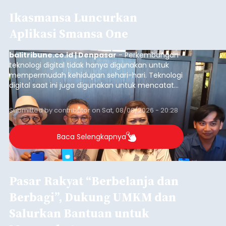
Ikasmansa Luncurkan
Aplikasi Smansa One
balitribune.co.id | Denpasar
- Perkembangan
teknologi digital tidak hanya digunakan untuk
mempermudah kehidupan sehari-hari. Teknologi
digital saat ini juga digunakan untuk mencatat
dan mengelola data base alumni dari suatu
sekolah, salah satunya adalah alumni SMA 1
Submitted by
contributor
on
Sat, 08/08/2026 - 20:28
Denpasar.
Baca Selengkapnya
Pasar Rakyat “Berbelanja dan
Berbagi”, Dukung UMKM dan
Salurkan Bantuan untuk