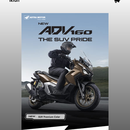
Iklan