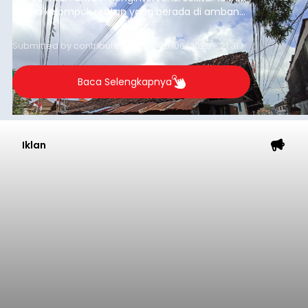
warga kelompok rentan yang berada di ambang
garis kemiskinan. Langkah strategis ini diambil
guna menjaga masyarakat yang berada pada
Submitted by
contributor
on
Thu, 08/06/2026 - 21:31
kelompok desil 5 dan 6 tersebut agar tidak
merosot ke kategori miskin.
Baca Selengkapnya
Iklan