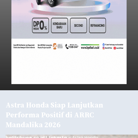
Astra Honda Siap Lanjutkan
Performa Positif di ARRC
Mandalika 2026
balitribune.co.id | Jakarta
– Astra Honda