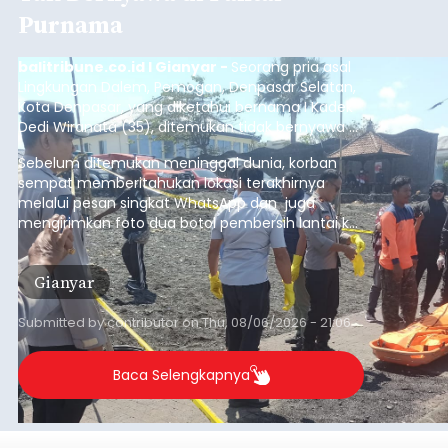
Purnama
balitribune.co.id I Gianyar -
Seorang pria asal
Lingkungan Dalem, Pemogan, Denpasar Selatan,
Kota Denpasar, yang diketahui bernama I Kadek
Dedi Wiranata (35), ditemukan tidak bernyawa di
pesisir Pantai Purnama, Sukawati.
Sebelum ditemukan meninggal dunia, korban
sempat memberitahukan lokasi terakhirnya
melalui pesan singkat WhatsApp dan juga
mengirimkan foto dua botol pembersih lantai ke
istrinya.
Gianyar
Submitted by
contributor
on
Thu, 08/06/2026 - 21:06
Baca Selengkapnya