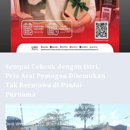
Sempat Cekcok dengan Istri,
Pria Asal Pemogan Ditemukan
Tak Bernyawa di Pantai
Purnama
balitribune.co.id I Gianyar -
Seorang pria asal
Lingkungan Dalem, Pemogan, Denpasar Selatan,
Kota Denpasar, yang diketahui bernama I Kadek
Dedi Wiranata (35), ditemukan tidak bernyawa di
pesisir Pantai Purnama, Sukawati.