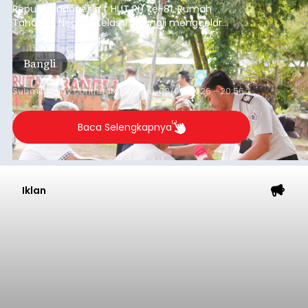
Republik Indonesia ( HUT RI) ke-81, Rumah
Tahanan Negara Kelas II B Bangli menggelar
kegiatan pemeriksaan kesehatan gratis, Rabu
(6/8/2026).
Bangli
Submitted by
contributor
on
Thu, 08/06/2026 - 20:56
Baca Selengkapnya
Iklan