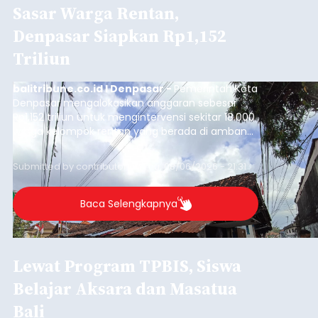
Sasar Warga Rentan,
Denpasar Siapkan Rp1,152
Triliun
balitribune.co.id I Denpasar -
Pemerintah Kota
Denpasar mengalokasikan anggaran sebesar
Rp1,152 triliun untuk mengintervensi sekitar 18.000
warga kelompok rentan yang berada di ambang
garis kemiskinan. Langkah strategis ini diambil
guna menjaga masyarakat yang berada pada
Submitted by
contributor
on
Thu, 08/06/2026 - 21:31
kelompok desil 5 dan 6 tersebut agar tidak
merosot ke kategori miskin.
Baca Selengkapnya
Lewat Program TPBIS, Siswa
Belajar Aksara dan Masatua
Bali