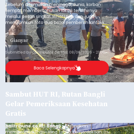
Sebelum ditemukan meninggal dunia, korban
sempat memberitahukan lokasi terakhirnya
melalui pesan singkat WhatsApp dan juga
mengirimkan foto dua botol pembersih lantai ke
istrinya.
Gianyar
Submitted by
contributor
on
Thu, 08/06/2026 - 21:06
Baca Selengkapnya
Sambut HUT RI, Rutan Bangli
Gelar Pemeriksaan Kesehatan
Gratis
balitribune.co.id I Bangli -
Serangkian
memperingati hari ulang tahun Kemerdekaan