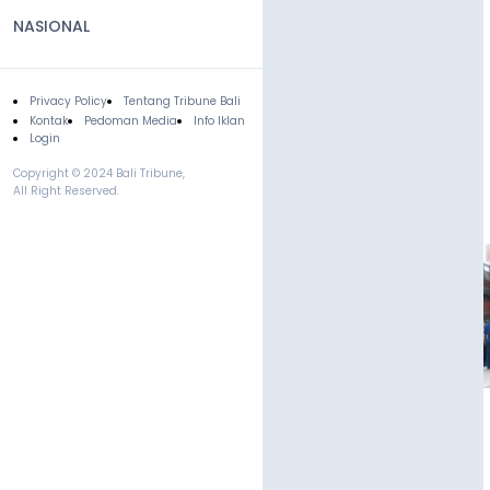
NASIONAL
Privacy Policy
Tentang Tribune Bali
Footer
Kontak
Pedoman Media
Info Iklan
Login
Copyright © 2024 Bali Tribune,
All Right Reserved.