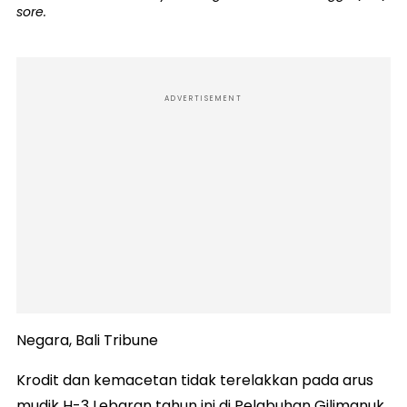
sore.
ADVERTISEMENT
Negara, Bali Tribune
Krodit dan kemacetan tidak terelakkan pada arus
mudik H-3 Lebaran tahun ini di Pelabuhan Gilimanuk.