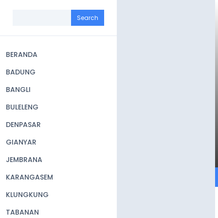
Skip
to
Search
main
content
BERANDA
Main
BADUNG
navigation
BANGLI
BULELENG
DENPASAR
GIANYAR
JEMBRANA
KARANGASEM
KLUNGKUNG
TABANAN