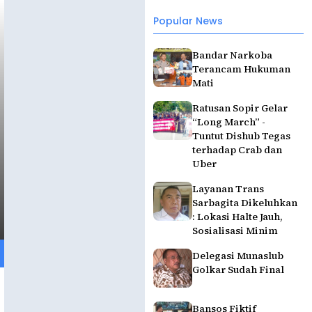
Popular News
Bandar Narkoba
Terancam Hukuman
Mati
Ratusan Sopir Gelar
“Long March” -
Tuntut Dishub Tegas
terhadap Crab dan
Uber
Layanan Trans
Sarbagita Dikeluhkan
: Lokasi Halte Jauh,
Sosialisasi Minim
Delegasi Munaslub
Golkar Sudah Final
Bansos Fiktif