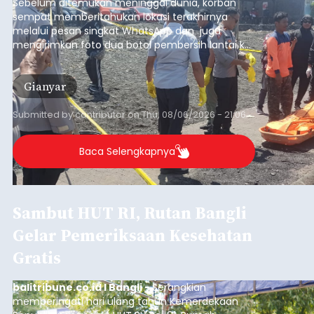
Sebelum ditemukan meninggal dunia, korban
sempat memberitahukan lokasi terakhirnya
melalui pesan singkat WhatsApp dan juga
mengirimkan foto dua botol pembersih lantai ke
istrinya.
Gianyar
Submitted by
contributor
on
Thu, 08/06/2026 - 21:06
Baca Selengkapnya
Sambut HUT RI, Rutan Bangli
Gelar Pemeriksaan Kesehatan
Gratis
balitribune.co.id I Bangli -
Serangkian
memperingati hari ulang tahun Kemerdekaan