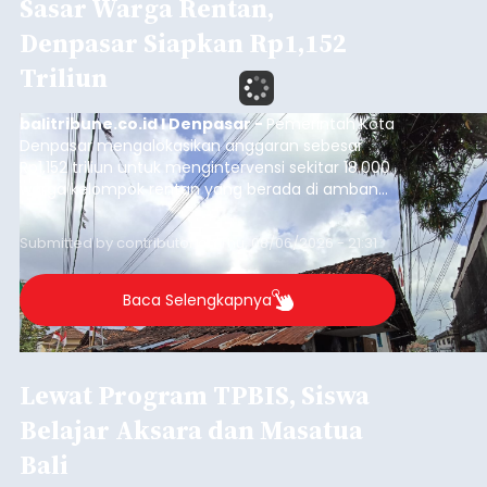
Sasar Warga Rentan,
Denpasar Siapkan Rp1,152
Triliun
balitribune.co.id I Denpasar -
Pemerintah Kota
Denpasar mengalokasikan anggaran sebesar
Rp1,152 triliun untuk mengintervensi sekitar 18.000
warga kelompok rentan yang berada di ambang
garis kemiskinan. Langkah strategis ini diambil
guna menjaga masyarakat yang berada pada
Submitted by
contributor
on
Thu, 08/06/2026 - 21:31
kelompok desil 5 dan 6 tersebut agar tidak
merosot ke kategori miskin.
Baca Selengkapnya
Lewat Program TPBIS, Siswa
Belajar Aksara dan Masatua
Bali