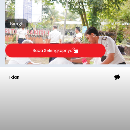
Republik Indonesia ( HUT RI) ke-81, Rumah
Tahanan Negara Kelas II B Bangli menggelar
kegiatan pemeriksaan kesehatan gratis, Rabu
(6/8/2026).
Bangli
Submitted by
contributor
on
Thu, 08/06/2026 - 20:56
Baca Selengkapnya
Iklan