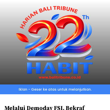
Skip
to
main
content
Iklan - Geser ke atas untuk melanjutkan.
Melalui Demoday FSI, Bekraf