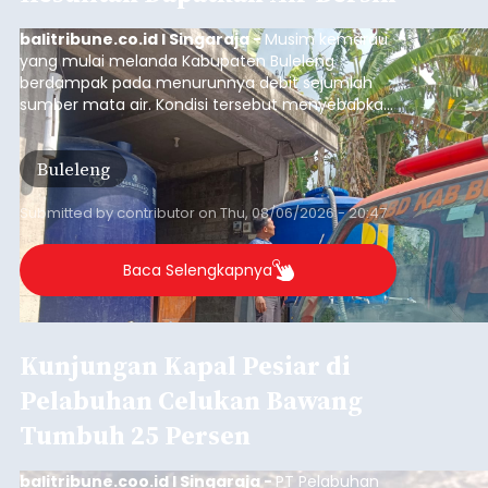
balitribune.co.id I Singaraja -
Musim kemarau
yang mulai melanda Kabupaten Buleleng
berdampak pada menurunnya debit sejumlah
sumber mata air. Kondisi tersebut menyebabkan
warga di beberapa desa mulai mengalami
kesulitan mendapatkan air bersih, terutama
Buleleng
untuk memenuhi kebutuhan mandi, cuci, dan
kakus (MCK). Seperti yang dialami warga Desa
Sinabun, Kecamatan Sawan, Kabupaten
Submitted by
contributor
on
Thu, 08/06/2026 - 20:47
Buleleng.
Baca Selengkapnya
Kunjungan Kapal Pesiar di
Pelabuhan Celukan Bawang
Tumbuh 25 Persen
balitribune.coo.id I Singaraja -
PT Pelabuhan