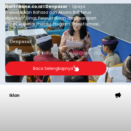
balitribune.co.id I Denpasar
– Upaya
melestarikan Bahasa dan Aksara Bali terus
diperkuat Dinas Perpustakaan dan Kearsipan
Kota Denpasar melalui Program Transformasi
Perpustakaan Berbasis Inklusi Sosial (TPBIS).
Tahun ini, sebanyak 63 siswa kelas IV dan V SD
Denpasar
Negeri 17 Dangin Puri mendapat pelatihan
menulis Aksara Bali serta Masatua atau
mendongeng menggunakan Bahasa Bali yang
Submitted by
contributor
on
Thu, 08/06/2026 - 21:22
berlangsung selama Agustus hingga September
2026.
Baca Selengkapnya
Iklan