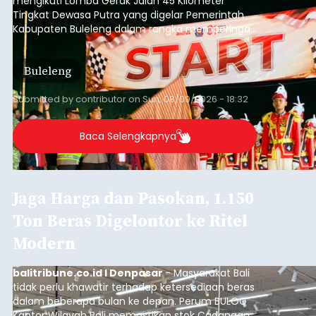
mengikuti Lomba Gerak Jalan 45 Kilometer
Tingkat Dewasa Putra yang digelar Pemerintah
Kabupaten Buleleng dalam rangka memperingati
HUT ke-81 Kemerdekaan Republik Indonesia.
Lomba resmi dimulai dari Lapangan Sepak Bola
Buleleng
Desa Celukan Bawang, Sabtu (8/8/2026) malam.
Submitted by
contributor
on
Sun, 08/09/2026 - 18:32
Baca Selengkapnya
Jaga Harga dan Pasokan, 1.150
Ton Beras Digelontor ke Ritel
Modern
balitribune.co.id I Denpasar
- Masyarakat Bali
tidak perlu khawatir terhadap ketersediaan beras
dalam beberapa bulan ke depan. Perum BULOG
Kantor Wilayah Bali memastikan stok Cadangan