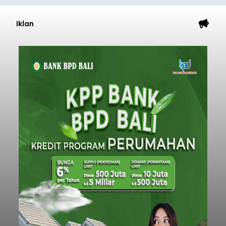
Iklan