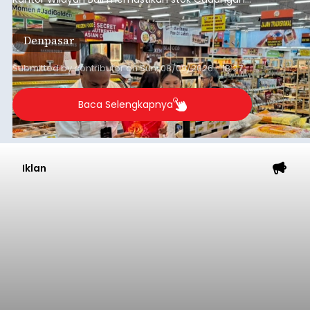
Beras Pemerintah (CBP) masih dalam kondisi
aman, bahkan diproyeksikan mampu memenuhi
Denpasar
kebutuhan masyarakat hingga sekitar 10 bulan.
Submitted by
contributor
on
Sun, 08/09/2026 - 18:27
Baca Selengkapnya
Iklan