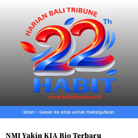
Skip
to
main
content
Iklan - Geser ke atas untuk melanjutkan.
NMI Yakin KIA Rio Terbaru