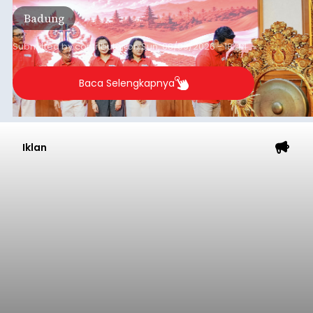
Pejuang Dialisis yang digelar RSD Mangusada di
Badung
Ruang Kertha Gosana, Puspem Badung, Minggu
(9/8/2026).
Submitted by
contributor
on
Sun, 08/09/2026 - 18:44
Baca Selengkapnya
Iklan