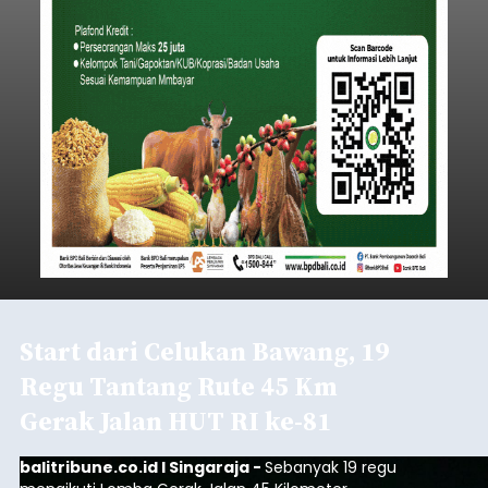
Start dari Celukan Bawang, 19
Regu Tantang Rute 45 Km
Gerak Jalan HUT RI ke-81
balitribune.co.id I Singaraja -
Sebanyak 19 regu