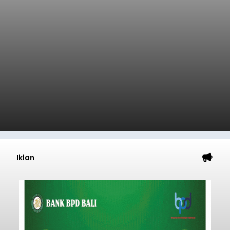
Iklan