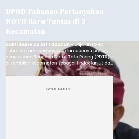
DPRD Tabanan Pertanyakan
RDTR Baru Tuntas di 3
Kecamatan
balitribune.co.id I Tabanan -
Jajaran DPRD
Tabanan mempertanyakan lambannya proses
penyusunan Rencana Detail Tata Ruang (RDTR)
di sembilan kecamatan sebagai tindak lanjut dari
pelaksanaan RTRW.
ADVERTISEMENT