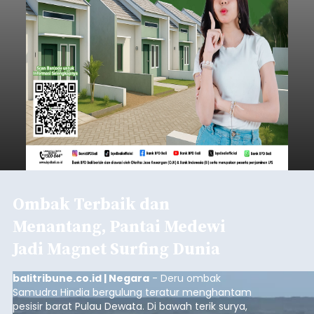
Ombak Terbaik dan
Menantang, Pantai Medewi
Jadi Magnet Surfing Dunia
balitribune.co.id | Negara
- Deru ombak
Samudra Hindia bergulung teratur menghantam
pesisir barat Pulau Dewata. Di bawah terik surya,