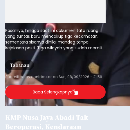
Pasalnya, hingga saat ini dokumen tata ruang
yang tuntas baru mencakup tiga kecamatan,
sementara sisanya dinilai mandeg tanpa
kejelasan pasti. Tiga wilayah yang sudah memiliki
RDTR tersebut meliputi Kecamatan Kediri,
Tabanan, dan Selemadeg Barat.
Tabanan
Submitted by
contributor
on
Sun, 08/09/2026 - 21:56
Baca Selengkapnya
KMP Nusa Jaya Abadi Tak
Beroperasi, Kendaraan