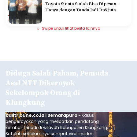
Toyota Sienta Sudah Bisa Dipesan -
Hanya dengan Tanda Jadi Rp5 juta
Swipe untuk lihat berita lainnya
Diduga Salah Paham, Pemuda
Asal NTT Dikeroyok
Sekelompok Orang di
Klungkung
balitribune.co.id | Semarapura -
Kasus
pengeroyokan yang melibatkan pendatang
kembali terjadi di wilayah Kabupaten Klungkung.
Setelah sebelumnya sempat viral insiden