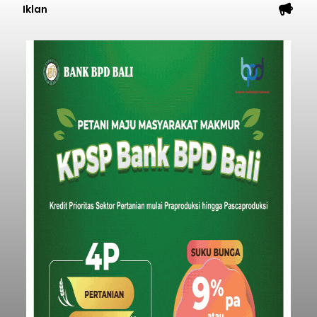
Iklan