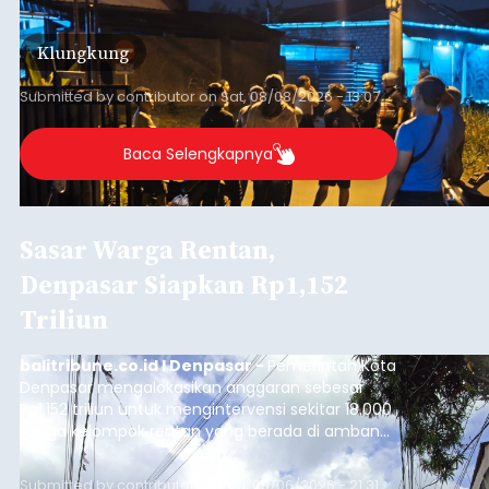
keributan di barat Pasar Galiran, peristiwa serupa
kini menimpa seorang pemuda asal Kabupaten
Klungkung
Sumba Barat Daya (SBD), Nusa Tenggara Timur
(NTT).
Submitted by
contributor
on
Sat, 08/08/2026 - 13:07
Baca Selengkapnya
Sasar Warga Rentan,
Denpasar Siapkan Rp1,152
Triliun
balitribune.co.id I Denpasar -
Pemerintah Kota
Denpasar mengalokasikan anggaran sebesar
Rp1,152 triliun untuk mengintervensi sekitar 18.000
warga kelompok rentan yang berada di ambang
garis kemiskinan. Langkah strategis ini diambil
guna menjaga masyarakat yang berada pada
Submitted by
contributor
on
Thu, 08/06/2026 - 21:31