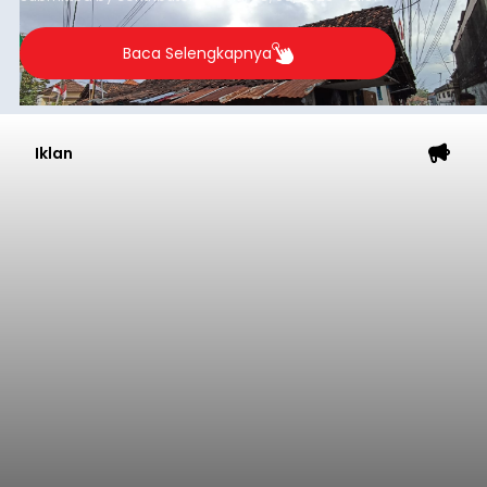
kelompok desil 5 dan 6 tersebut agar tidak
merosot ke kategori miskin.
Baca Selengkapnya
Iklan