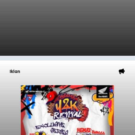
Iklan