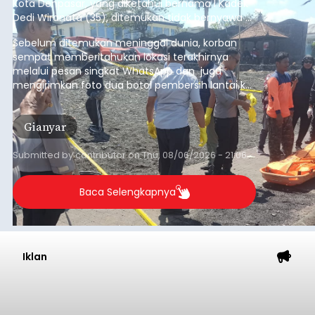
Kota Denpasar, yang diketahui bernama I Kadek
Dedi Wiranata (35), ditemukan tidak bernyawa di
pesisir Pantai Purnama, Sukawati.
Sebelum ditemukan meninggal dunia, korban
sempat memberitahukan lokasi terakhirnya
melalui pesan singkat WhatsApp dan juga
mengirimkan foto dua botol pembersih lantai ke
istrinya.
Gianyar
Submitted by
contributor
on
Thu, 08/06/2026 - 21:06
Baca Selengkapnya
Iklan