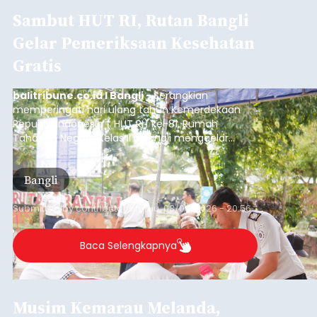
Sambut HUT RI, Rutan Bangli
Gelar Pemeriksaan Kesehatan
Gratis
balitribune.co.id I Bangli -
Serangkian
memperingati hari ulang tahun Kemerdekaan
Republik Indonesia ( HUT RI) ke-81, Rumah
Tahanan Negara Kelas II B Bangli menggelar
kegiatan pemeriksaan kesehatan gratis, Rabu
(6/8/2026).
Bangli
Submitted by
contributor
on
Thu, 08/06/2026 - 20:56
Baca Selengkapnya
Musim Kemarau Melanda,