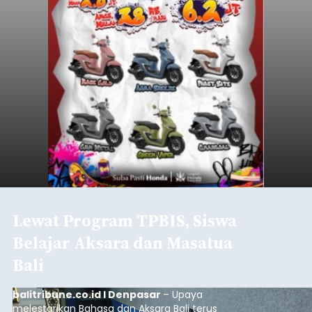
Lewat Program TPBIS, Siswa
Belajar Aksara dan Masatua
Bali
balitribune.co.id I Denpasar
– Upaya
melestarikan Bahasa dan Aksara Bali terus