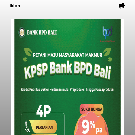
Iklan