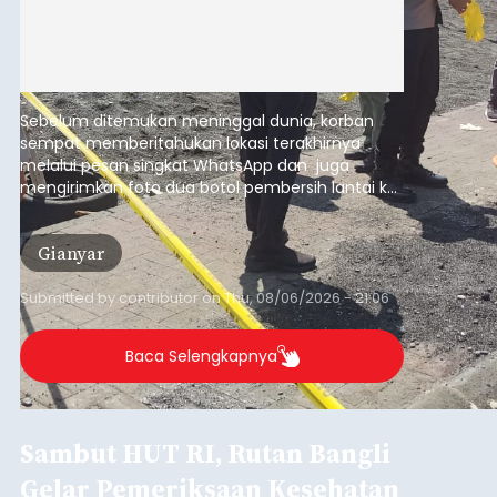
Sebelum ditemukan meninggal dunia, korban
sempat memberitahukan lokasi terakhirnya
melalui pesan singkat WhatsApp dan juga
mengirimkan foto dua botol pembersih lantai ke
istrinya.
Gianyar
Submitted by
contributor
on
Thu, 08/06/2026 - 21:06
Baca Selengkapnya
Sambut HUT RI, Rutan Bangli
Gelar Pemeriksaan Kesehatan