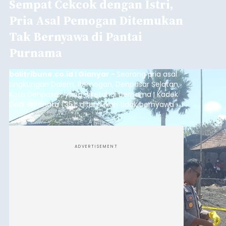
Sempat Cekcok dengan Istri,
Pria Asal Pemogan Ditemukan
Tak Bernyawa di Pantai
Purnama
balitribune.co.id I Gianyar -
Seorang pria asal
Lingkungan Dalem, Pemogan, Denpasar Selatan,
Kota Denpasar, yang diketahui bernama I Kadek
Dedi Wiranata (35), ditemukan tidak bernyawa di
pesisir Pantai Purnama, Sukawati.
ADVERTISEMENT