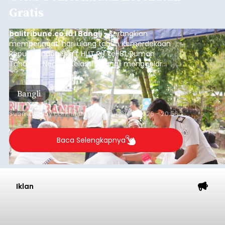
Gratis
balitribune.co.id I Bangli -
Serangkian
memperingati hari ulang tahun Kemerdekaan
Republik Indonesia ( HUT RI) ke-81, Rumah
Tahanan Negara Kelas II B Bangli menggelar
kegiatan pemeriksaan kesehatan gratis, Rabu
(6/8/2026).
Bangli
Submitted by
contributor
on
Thu, 08/06/2026 - 20:56
Baca Selengkapnya
Iklan