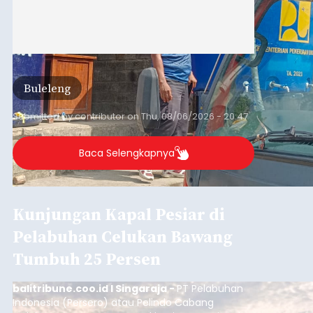
Buleleng
Submitted by
contributor
on
Thu, 08/06/2026 - 20:47
Baca Selengkapnya
Kunjungan Kapal Pesiar di
Pelabuhan Celukan Bawang
Tumbuh 25 Persen
balitribune.coo.id I Singaraja -
PT Pelabuhan
Indonesia (Persero) atau Pelindo Cabang