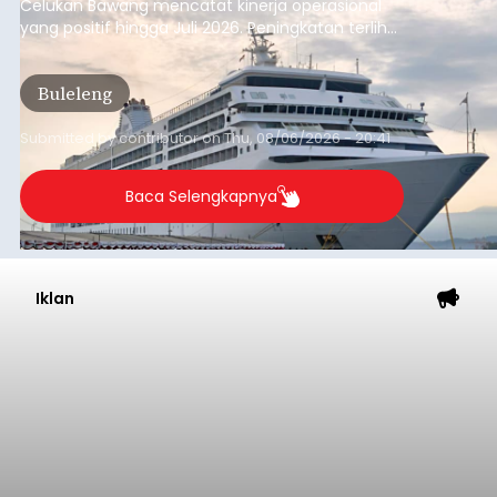
Celukan Bawang mencatat kinerja operasional
yang positif hingga Juli 2026. Peningkatan terlihat
dari arus kapal yang mencapai 1,48 juta Gross
Tonnage (GT), atau tumbuh 12,4 persen
Buleleng
dibandingkan periode yang sama tahun lalu
yang tercatat sebesar 1,32 juta GT.
Submitted by
contributor
on
Thu, 08/06/2026 - 20:41
Baca Selengkapnya
Iklan