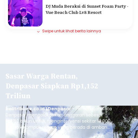
DJ Muda Beraksi di Sunset Foam Party -
Vue Beach Club Lv8 Resort
Swipe untuk lihat berita lainnya
Sasar Warga Rentan,
Denpasar Siapkan Rp1,152
Triliun
balitribune.co.id I Denpasar -
Pemerintah Kota
Denpasar mengalokasikan anggaran sebesar
Rp1,152 triliun untuk mengintervensi sekitar 18.000
warga kelompok rentan yang berada di ambang
garis kemiskinan. Langkah strategis ini diambil