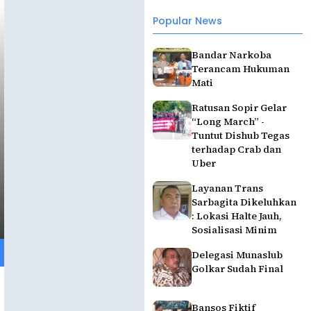
Popular News
Bandar Narkoba
Terancam Hukuman
Mati
Ratusan Sopir Gelar
“Long March” -
Tuntut Dishub Tegas
terhadap Crab dan
Uber
Layanan Trans
Sarbagita Dikeluhkan
: Lokasi Halte Jauh,
Sosialisasi Minim
Delegasi Munaslub
Golkar Sudah Final
Bansos Fiktif