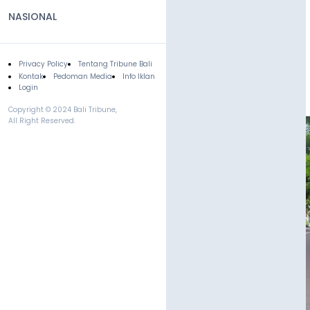
NASIONAL
Privacy Policy
Tentang Tribune Bali
Footer
Kontak
Pedoman Media
Info Iklan
Login
Copyright © 2024 Bali Tribune,
All Right Reserved.