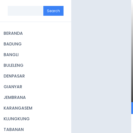
Skip
to
Search
main
content
BERANDA
Main
BADUNG
navigation
BANGLI
BULELENG
DENPASAR
GIANYAR
JEMBRANA
KARANGASEM
KLUNGKUNG
TABANAN