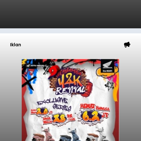
Iklan