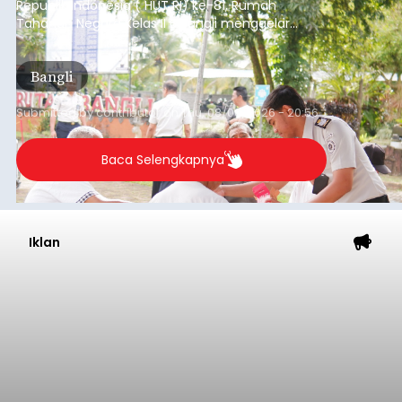
Republik Indonesia ( HUT RI) ke-81, Rumah
Tahanan Negara Kelas II B Bangli menggelar
kegiatan pemeriksaan kesehatan gratis, Rabu
(6/8/2026).
Bangli
Submitted by
contributor
on
Thu, 08/06/2026 - 20:56
Baca Selengkapnya
Iklan