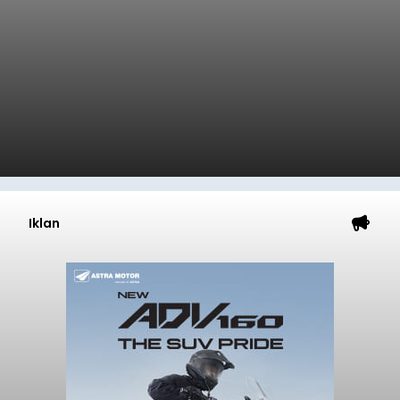
Iklan