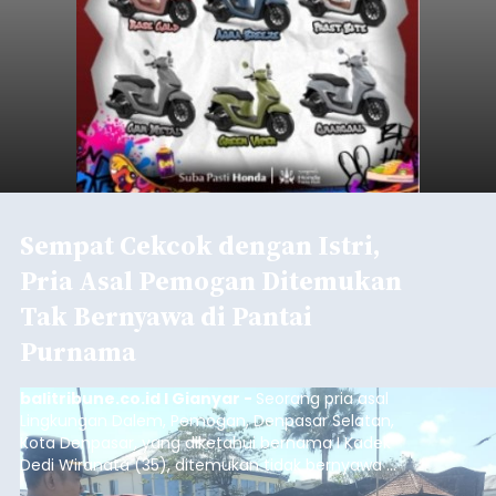
Sempat Cekcok dengan Istri,
Pria Asal Pemogan Ditemukan
Tak Bernyawa di Pantai
Purnama
balitribune.co.id I Gianyar -
Seorang pria asal
Lingkungan Dalem, Pemogan, Denpasar Selatan,
Kota Denpasar, yang diketahui bernama I Kadek
Dedi Wiranata (35), ditemukan tidak bernyawa di
pesisir Pantai Purnama, Sukawati.