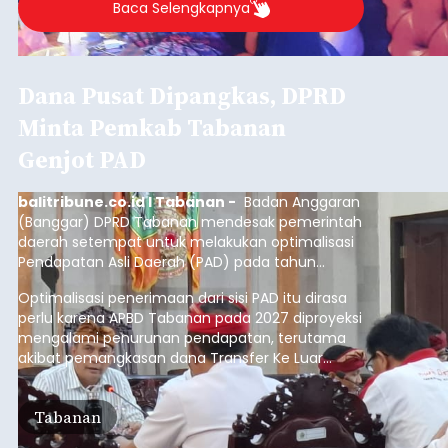
Baca Selengkapnya
Dana Pusat Dipangkas, DPRD
Minta Pemkab Tabanan
Genjot PAD
balitribune.co.id I Tabanan -
Badan Anggaran
(Banggar) DPRD Tabanan mendesak pemerintah
daerah setempat untuk melakukan optimalisasi
Pendapatan Asli Daerah (PAD) pada tahun
anggaran 2027.
Optimalisasi penerimaan dari sisi PAD itu dirasa
perlu karena APBD Tabanan pada 2027 diproyeksi
mengalami penurunan pendapatan, terutama
akibat pemangkasan dana Transfer Ke Luar
Daerah (TKD) dari pemerintah pusat.
Tabanan