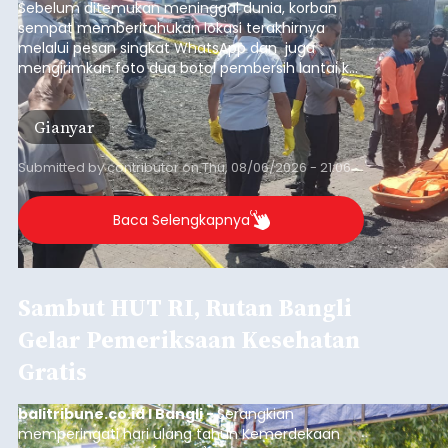
Sebelum ditemukan meninggal dunia, korban
sempat memberitahukan lokasi terakhirnya
melalui pesan singkat WhatsApp dan juga
mengirimkan foto dua botol pembersih lantai ke
istrinya.
Gianyar
Submitted by
contributor
on
Thu, 08/06/2026 - 21:06
Baca Selengkapnya
Sambut HUT RI, Rutan Bangli
Gelar Pemeriksaan Kesehatan
Gratis
balitribune.co.id I Bangli -
Serangkian
memperingati hari ulang tahun Kemerdekaan