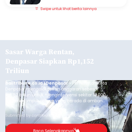
Swipe untuk lihat berita lainnya
Sasar Warga Rentan,
Denpasar Siapkan Rp1,152
Triliun
balitribune.co.id I Denpasar -
Pemerintah Kota
Denpasar mengalokasikan anggaran sebesar
Rp1,152 triliun untuk mengintervensi sekitar 18.000
warga kelompok rentan yang berada di ambang
garis kemiskinan. Langkah strategis ini diambil
guna menjaga masyarakat yang berada pada
Submitted by
contributor
on
Thu, 08/06/2026 - 21:31
kelompok desil 5 dan 6 tersebut agar tidak
merosot ke kategori miskin.
Baca Selengkapnya