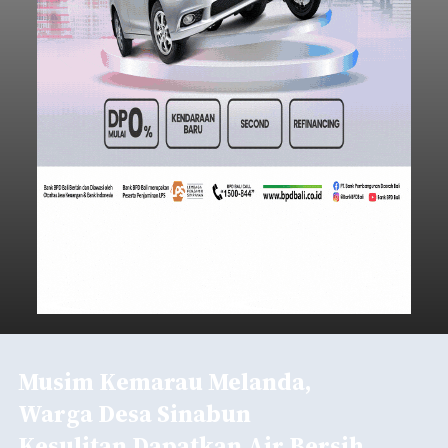
Musim Kemarau Melanda,
Warga Desa Sinabun
Kesulitan Dapatkan Air Bersih