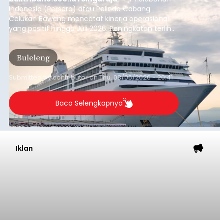
Indonesia (Persero) atau Pelindo Cabang
Celukan Bawang mencatat kinerja operasional
yang positif hingga Juli 2026. Peningkatan terlihat
dari arus kapal yang mencapai 1,48 juta Gross
Tonnage (GT), atau tumbuh 12,4 persen
Buleleng
dibandingkan periode yang sama tahun lalu
yang tercatat sebesar 1,32 juta GT.
Submitted by
contributor
on
Thu, 08/06/2026 - 20:41
Baca Selengkapnya
Iklan