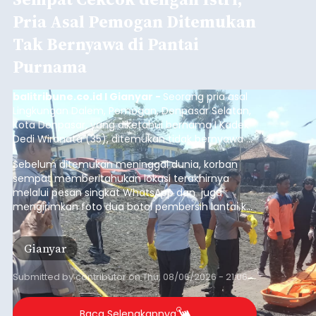
Pria Asal Pemogan Ditemukan
Tak Bernyawa di Pantai
Purnama
balitribune.co.id I Gianyar -
Seorang pria asal
Lingkungan Dalem, Pemogan, Denpasar Selatan,
Kota Denpasar, yang diketahui bernama I Kadek
Dedi Wiranata (35), ditemukan tidak bernyawa di
pesisir Pantai Purnama, Sukawati.
Sebelum ditemukan meninggal dunia, korban
sempat memberitahukan lokasi terakhirnya
melalui pesan singkat WhatsApp dan juga
mengirimkan foto dua botol pembersih lantai ke
istrinya.
Gianyar
Submitted by
contributor
on
Thu, 08/06/2026 - 21:06
Baca Selengkapnya