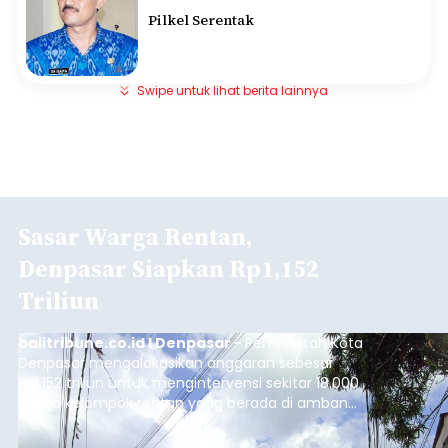
Pilkel Serentak
Swipe untuk lihat berita lainnya
Sasar Warga Rentan,
Denpasar Siapkan Rp1,152
Triliun
balitribune.co.id I Denpasar -
Pemerintah Kota
Denpasar mengalokasikan anggaran sebesar
Rp1,152 triliun untuk mengintervensi sekitar 18.000
warga kelompok rentan yang berada di ambang
garis kemiskinan. Langkah strategis ini diambil
guna menjaga masyarakat yang berada pada