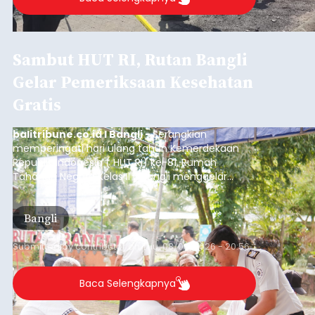
Sambut HUT RI, Rutan Bangli
Gelar Pemeriksaan Kesehatan
Gratis
balitribune.co.id I Bangli -
Serangkian
memperingati hari ulang tahun Kemerdekaan
Republik Indonesia ( HUT RI) ke-81, Rumah
Tahanan Negara Kelas II B Bangli menggelar
kegiatan pemeriksaan kesehatan gratis, Rabu
(6/8/2026).
Bangli
Submitted by
contributor
on
Thu, 08/06/2026 - 20:56
Baca Selengkapnya