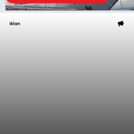
Iklan