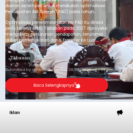
daerah setempat untuk melakukan optimalisasi
Pendapatan Asli Daerah (PAD) pada tahun
anggaran 2027.
Optimalisasi penerimaan dari sisi PAD itu dirasa
perlu karena APBD Tabanan pada 2027 diproyeksi
mengalami penurunan pendapatan, terutama
akibat pemangkasan dana Transfer Ke Luar
Daerah (TKD) dari pemerintah pusat.
Tabanan
Submitted by
contributor
on
Thu, 08/06/2026 - 20:33
Baca Selengkapnya
Iklan