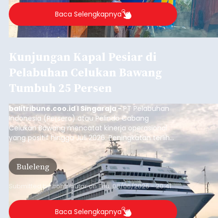
Baca Selengkapnya
Kunjungan Kapal Pesiar di
Pelabuhan Celukan Bawang
Tumbuh 25 Persen
balitribune.coo.id I Singaraja -
PT Pelabuhan
Indonesia (Persero) atau Pelindo Cabang
Celukan Bawang mencatat kinerja operasional
yang positif hingga Juli 2026. Peningkatan terlihat
dari arus kapal yang mencapai 1,48 juta Gross
Tonnage (GT), atau tumbuh 12,4 persen
Buleleng
dibandingkan periode yang sama tahun lalu
yang tercatat sebesar 1,32 juta GT.
Submitted by
contributor
on
Thu, 08/06/2026 - 20:41
Baca Selengkapnya