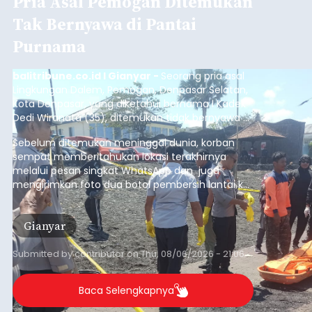
Pria Asal Pemogan Ditemukan
Tak Bernyawa di Pantai
Purnama
balitribune.co.id I Gianyar -
Seorang pria asal
Lingkungan Dalem, Pemogan, Denpasar Selatan,
Kota Denpasar, yang diketahui bernama I Kadek
Dedi Wiranata (35), ditemukan tidak bernyawa di
pesisir Pantai Purnama, Sukawati.
Sebelum ditemukan meninggal dunia, korban
sempat memberitahukan lokasi terakhirnya
melalui pesan singkat WhatsApp dan juga
mengirimkan foto dua botol pembersih lantai ke
istrinya.
Gianyar
Submitted by
contributor
on
Thu, 08/06/2026 - 21:06
Baca Selengkapnya