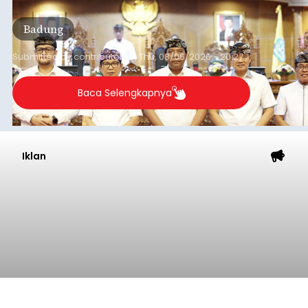
Sementara (PPAS) Tahun Anggaran 2027 dalam
rapat paripurna yang digelar di Gedung DPRD
Badung
Badung, Kamis (6/8/2026).
Submitted by
contributor
on
Thu, 08/06/2026 - 20:27
Baca Selengkapnya
Iklan