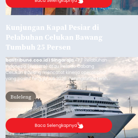
Baca Selengkapnya
Kunjungan Kapal Pesiar di
Pelabuhan Celukan Bawang
Tumbuh 25 Persen
balitribune.coo.id I Singaraja -
PT Pelabuhan
Indonesia (Persero) atau Pelindo Cabang
Celukan Bawang mencatat kinerja operasional
yang positif hingga Juli 2026. Peningkatan terlihat
dari arus kapal yang mencapai 1,48 juta Gross
Tonnage (GT), atau tumbuh 12,4 persen
Buleleng
dibandingkan periode yang sama tahun lalu
yang tercatat sebesar 1,32 juta GT.
Submitted by
contributor
on
Thu, 08/06/2026 - 20:41
Baca Selengkapnya