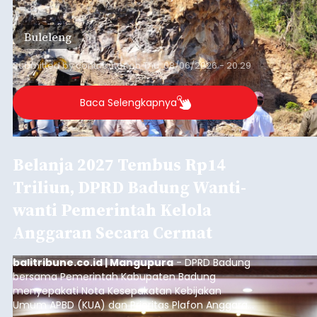
ditemukan indikasi kegiatan pengambilan
material yang tidak sesuai dengan peruntukan
Buleleng
kawasan.
Submitted by
contributor
on
Thu, 08/06/2026 - 20:29
Baca Selengkapnya
Belanja 2027 Tembus Rp14
Triliun, DPRD Badung Wanti-
wanti Pemerintah Kelola
Anggaran Secara Cermat
balitribune.co.id | Mangupura
- DPRD Badung
bersama Pemerintah Kabupaten Badung
menyepakati Nota Kesepakatan Kebijakan
Umum APBD (KUA) dan Prioritas Plafon Anggaran