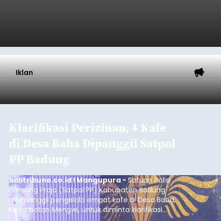
Iklan
Klarifikasi Perizinan, 4 Kafe
di Desa Baha Dipanggil Satpol
PP Badung
balitribune.co.id I Mangupura -
Satuan Polisi
Pamong Praja (Satpol PP) Kabupaten Badung
memanggil pengelola empat kafe di Desa Baha,
Kecamatan Mengwi, untuk diminta klarifikasi
terkait kelengkapan perizinan usaha pada Kamis