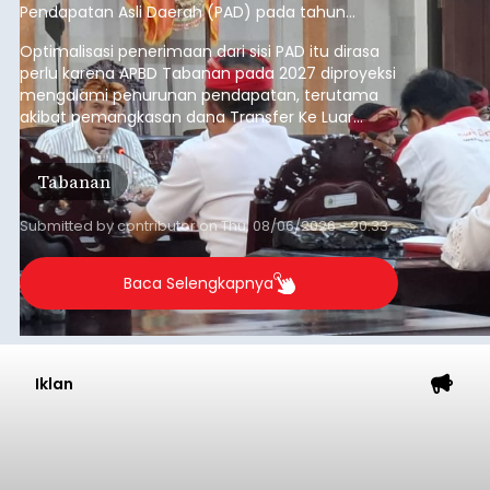
Pendapatan Asli Daerah (PAD) pada tahun
anggaran 2027.
Optimalisasi penerimaan dari sisi PAD itu dirasa
perlu karena APBD Tabanan pada 2027 diproyeksi
mengalami penurunan pendapatan, terutama
akibat pemangkasan dana Transfer Ke Luar
Daerah (TKD) dari pemerintah pusat.
Tabanan
Submitted by
contributor
on
Thu, 08/06/2026 - 20:33
Baca Selengkapnya
Iklan