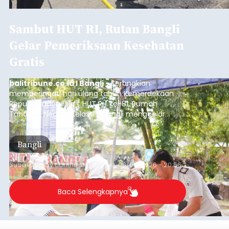
Sambut HUT RI, Rutan Bangli
Gelar Pemeriksaan Kesehatan
Gratis
balitribune.co.id I Bangli -
Serangkian
memperingati hari ulang tahun Kemerdekaan
Republik Indonesia ( HUT RI) ke-81, Rumah
Tahanan Negara Kelas II B Bangli menggelar
kegiatan pemeriksaan kesehatan gratis, Rabu
(6/8/2026).
Bangli
Submitted by
contributor
on
Thu, 08/06/2026 - 20:56
Baca Selengkapnya