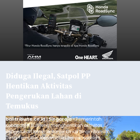
Diduga Ilegal, Satpol PP
Hentikan Aktivitas
Pengerukan Lahan di
Temukus
balitribune.co.id I Singaraja -
Pemerintah
Kabupaten Buleleng menghentikan aktivitas
pengerukan lahan di Banjar Dinas Bingin Banjah,
Desa Temukus, Kecamatan Banjar, setelah