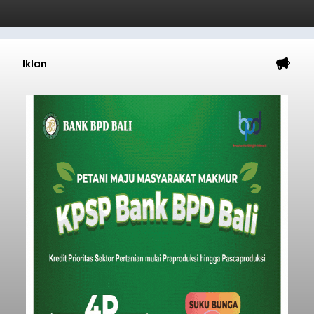
Iklan