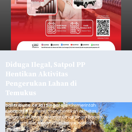
Diduga Ilegal, Satpol PP
Hentikan Aktivitas
Pengerukan Lahan di
Temukus
balitribune.co.id I Singaraja -
Pemerintah
Kabupaten Buleleng menghentikan aktivitas
pengerukan lahan di Banjar Dinas Bingin Banjah,
Desa Temukus, Kecamatan Banjar, setelah
ditemukan indikasi kegiatan pengambilan