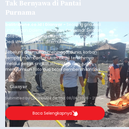
Tak Bernyawa di Pantai
Purnama
balitribune.co.id I Gianyar -
Seorang pria asal
Lingkungan Dalem, Pemogan, Denpasar Selatan,
Kota Denpasar, yang diketahui bernama I Kadek
Dedi Wiranata (35), ditemukan tidak bernyawa di
pesisir Pantai Purnama, Sukawati.
Sebelum ditemukan meninggal dunia, korban
sempat memberitahukan lokasi terakhirnya
melalui pesan singkat WhatsApp dan juga
mengirimkan foto dua botol pembersih lantai ke
istrinya.
Gianyar
Submitted by
contributor
on
Thu, 08/06/2026 - 21:06
Baca Selengkapnya