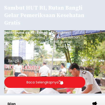
Sambut HUT RI, Rutan Bangli
Gelar Pemeriksaan Kesehatan
Gratis
balitribune.co.id I Bangli -
Serangkian
memperingati hari ulang tahun Kemerdekaan
Republik Indonesia ( HUT RI) ke-81, Rumah
Tahanan Negara Kelas II B Bangli menggelar
kegiatan pemeriksaan kesehatan gratis, Rabu
(6/8/2026).
Bangli
Submitted by
contributor
on
Thu, 08/06/2026 - 20:56
Baca Selengkapnya
Iklan