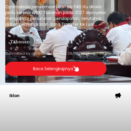
anggaran 2027.
Optimalisasi penerimaan dari sisi PAD itu dirasa
perlu karena APBD Tabanan pada 2027 diproyeksi
mengalami penurunan pendapatan, terutama
akibat pemangkasan dana Transfer Ke Luar
Daerah (TKD) dari pemerintah pusat.
Tabanan
Submitted by
contributor
on
Thu, 08/06/2026 - 20:33
Baca Selengkapnya
Iklan