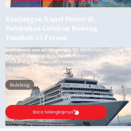
Kunjungan Kapal Pesiar di
Pelabuhan Celukan Bawang
Tumbuh 25 Persen
balitribune.coo.id I Singaraja -
PT Pelabuhan
Indonesia (Persero) atau Pelindo Cabang
Celukan Bawang mencatat kinerja operasional
yang positif hingga Juli 2026. Peningkatan terlihat
dari arus kapal yang mencapai 1,48 juta Gross
Tonnage (GT), atau tumbuh 12,4 persen
Buleleng
dibandingkan periode yang sama tahun lalu
yang tercatat sebesar 1,32 juta GT.
Submitted by
contributor
on
Thu, 08/06/2026 - 20:41
Baca Selengkapnya