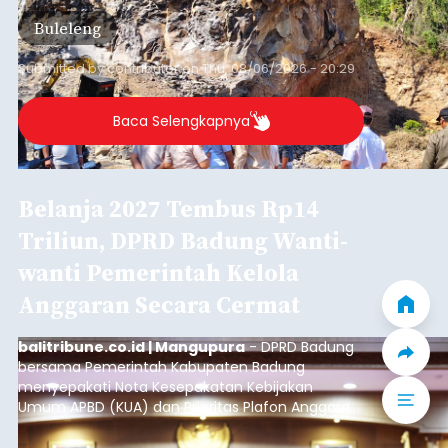
material yang tidak sesuai dengan peruntukan
Buleleng
kawasan.
Submitted by
contributor
on
Thu, 08/06/2026 - 20:29
Baca Selengkapnya
Belanja 2027 Tembus Rp14
Triliun, DPRD Badung Wanti-
wanti Pemerintah Kelola
Anggaran Secara Cermat
balitribune.co.id | Mangupura
- DPRD Badung
bersama Pemerintah Kabupaten Badung
menyepakati Nota Kesepakatan Kebijakan
Umum APBD (KUA) dan Prioritas Plafon Anggaran
Sementara (PPAS) Tahun Anggaran 2027 dalam
rapat paripurna yang digelar di Gedung DPRD