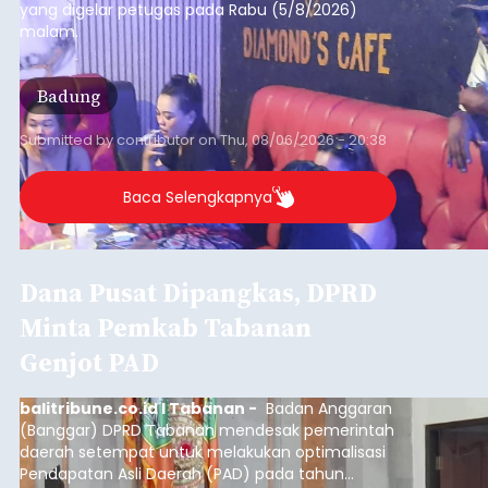
yang digelar petugas pada Rabu (5/8/2026)
malam.
Badung
Submitted by
contributor
on
Thu, 08/06/2026 - 20:38
Baca Selengkapnya
Dana Pusat Dipangkas, DPRD
Minta Pemkab Tabanan
Genjot PAD
balitribune.co.id I Tabanan -
Badan Anggaran
(Banggar) DPRD Tabanan mendesak pemerintah
daerah setempat untuk melakukan optimalisasi
Pendapatan Asli Daerah (PAD) pada tahun