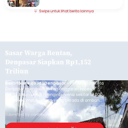
Swipe untuk lihat berita lainnya
Sasar Warga Rentan,
Denpasar Siapkan Rp1,152
Triliun
balitribune.co.id I Denpasar -
Pemerintah Kota
Denpasar mengalokasikan anggaran sebesar
Rp1,152 triliun untuk mengintervensi sekitar 18.000
warga kelompok rentan yang berada di ambang
garis kemiskinan. Langkah strategis ini diambil
guna menjaga masyarakat yang berada pada
Submitted by
contributor
on
Thu, 08/06/2026 - 21:31
kelompok desil 5 dan 6 tersebut agar tidak
merosot ke kategori miskin.