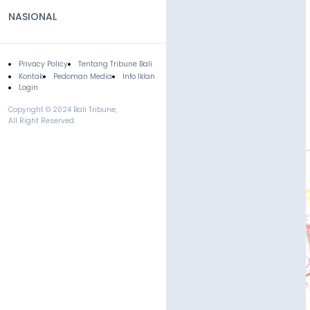
NASIONAL
Privacy Policy
Tentang Tribune Bali
Footer
Kontak
Pedoman Media
Info Iklan
Login
Copyright © 2024 Bali Tribune,
All Right Reserved.