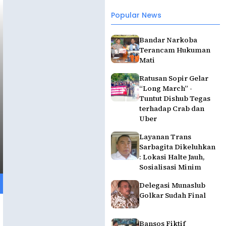
Popular News
Bandar Narkoba
Terancam Hukuman
Mati
Ratusan Sopir Gelar
“Long March” -
Tuntut Dishub Tegas
terhadap Crab dan
Uber
Layanan Trans
Sarbagita Dikeluhkan
: Lokasi Halte Jauh,
Sosialisasi Minim
Delegasi Munaslub
Golkar Sudah Final
Bansos Fiktif