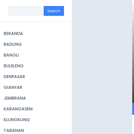
Skip
to
Search
main
content
BERANDA
Main
BADUNG
navigation
BANGLI
BULELENG
DENPASAR
GIANYAR
JEMBRANA
KARANGASEM
KLUNGKUNG
TABANAN