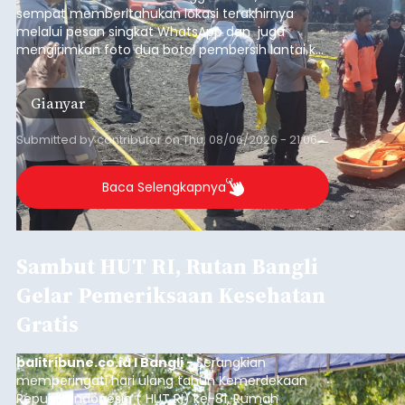
sempat memberitahukan lokasi terakhirnya
melalui pesan singkat WhatsApp dan juga
mengirimkan foto dua botol pembersih lantai ke
istrinya.
Gianyar
Submitted by
contributor
on
Thu, 08/06/2026 - 21:06
Baca Selengkapnya
Sambut HUT RI, Rutan Bangli
Gelar Pemeriksaan Kesehatan
Gratis
balitribune.co.id I Bangli -
Serangkian
memperingati hari ulang tahun Kemerdekaan
Republik Indonesia ( HUT RI) ke-81, Rumah