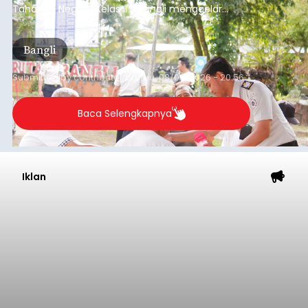
Tahanan Negara Kelas II B Bangli menggelar
kegiatan pemeriksaan kesehatan gratis, Rabu
(6/8/2026).
Bangli
Submitted by
contributor
on
Thu, 08/06/2026 - 20:56
Baca Selengkapnya
Iklan