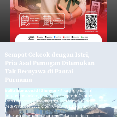
Sempat Cekcok dengan Istri,
Pria Asal Pemogan Ditemukan
Tak Bernyawa di Pantai
Purnama
balitribune.co.id I Gianyar -
Seorang pria asal
Lingkungan Dalem, Pemogan, Denpasar Selatan,
Kota Denpasar, yang diketahui bernama I Kadek
Dedi Wiranata (35), ditemukan tidak bernyawa di
pesisir Pantai Purnama, Sukawati.
Sebelum ditemukan meninggal dunia, korban