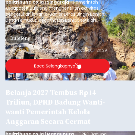
balitribune.co.id I Singaraja -
Pemerintah
Kabupaten Buleleng menghentikan aktivitas
pengerukan lahan di Banjar Dinas Bingin Banjah,
Desa Temukus, Kecamatan Banjar, setelah
ditemukan indikasi kegiatan pengambilan
material yang tidak sesuai dengan peruntukan
Buleleng
kawasan.
Submitted by
contributor
on
Thu, 08/06/2026 - 20:29
Baca Selengkapnya
Belanja 2027 Tembus Rp14
Triliun, DPRD Badung Wanti-
wanti Pemerintah Kelola
Anggaran Secara Cermat
balitribune.co.id | Mangupura
- DPRD Badung