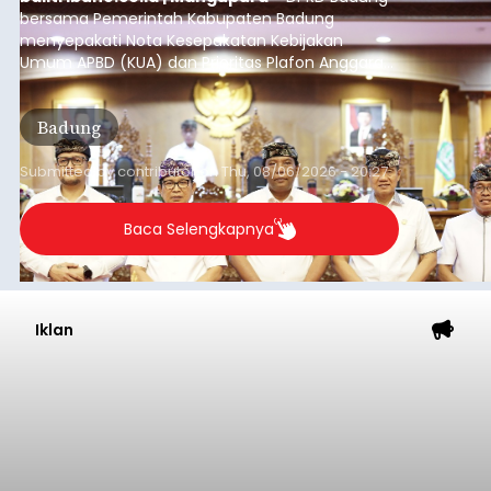
bersama Pemerintah Kabupaten Badung
menyepakati Nota Kesepakatan Kebijakan
Umum APBD (KUA) dan Prioritas Plafon Anggaran
Sementara (PPAS) Tahun Anggaran 2027 dalam
rapat paripurna yang digelar di Gedung DPRD
Badung
Badung, Kamis (6/8/2026).
Submitted by
contributor
on
Thu, 08/06/2026 - 20:27
Baca Selengkapnya
Iklan