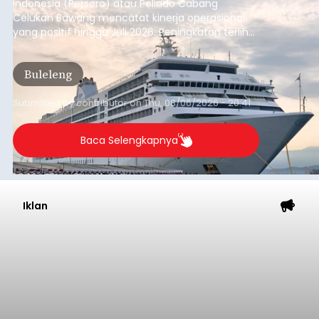
Indonesia (Persero) atau Pelindo Cabang
Celukan Bawang mencatat kinerja operasional
yang positif hingga Juli 2026. Peningkatan terlihat
dari arus kapal yang mencapai 1,48 juta Gross
Tonnage (GT), atau tumbuh 12,4 persen
Buleleng
dibandingkan periode yang sama tahun lalu
yang tercatat sebesar 1,32 juta GT.
Submitted by
contributor
on
Thu, 08/06/2026 - 20:41
Baca Selengkapnya
Iklan