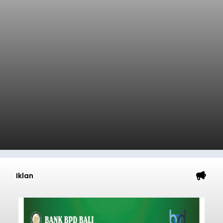
Iklan