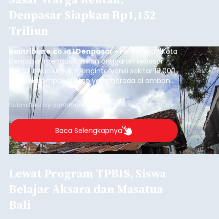
Denpasar Siapkan Rp1,152
Triliun
balitribune.co.id I Denpasar -
Pemerintah Kota
Denpasar mengalokasikan anggaran sebesar
Rp1,152 triliun untuk mengintervensi sekitar 18.000
warga kelompok rentan yang berada di ambang
garis kemiskinan. Langkah strategis ini diambil
guna menjaga masyarakat yang berada pada
Submitted by
contributor
on
Thu, 08/06/2026 - 21:31
kelompok desil 5 dan 6 tersebut agar tidak
merosot ke kategori miskin.
Baca Selengkapnya
Lewat Program TPBIS, Siswa
Belajar Aksara dan Masatua
Bali