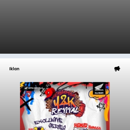
Iklan