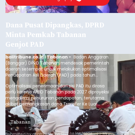
Dana Pusat Dipangkas, DPRD
Minta Pemkab Tabanan
Genjot PAD
balitribune.co.id I Tabanan -
Badan Anggaran
(Banggar) DPRD Tabanan mendesak pemerintah
daerah setempat untuk melakukan optimalisasi
Pendapatan Asli Daerah (PAD) pada tahun
anggaran 2027.
Optimalisasi penerimaan dari sisi PAD itu dirasa
perlu karena APBD Tabanan pada 2027 diproyeksi
mengalami penurunan pendapatan, terutama
akibat pemangkasan dana Transfer Ke Luar
Daerah (TKD) dari pemerintah pusat.
Tabanan
Submitted by
contributor
on
Thu, 08/06/2026 - 20:33