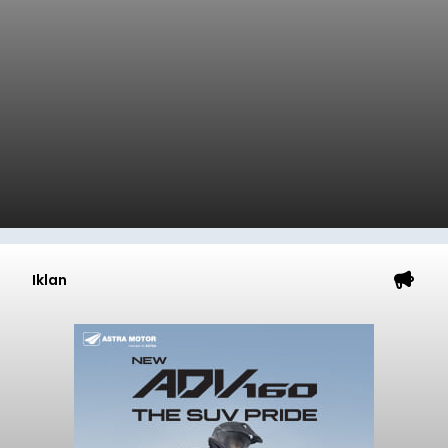
Iklan