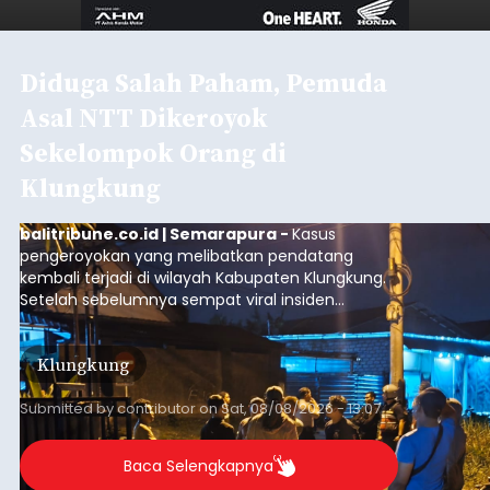
Diduga Salah Paham, Pemuda
Asal NTT Dikeroyok
Sekelompok Orang di
Klungkung
balitribune.co.id | Semarapura -
Kasus
pengeroyokan yang melibatkan pendatang
kembali terjadi di wilayah Kabupaten Klungkung.
Setelah sebelumnya sempat viral insiden
keributan di barat Pasar Galiran, peristiwa serupa
kini menimpa seorang pemuda asal Kabupaten
Klungkung
Sumba Barat Daya (SBD), Nusa Tenggara Timur
(NTT).
Submitted by
contributor
on
Sat, 08/08/2026 - 13:07
Baca Selengkapnya