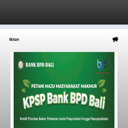
Iklan