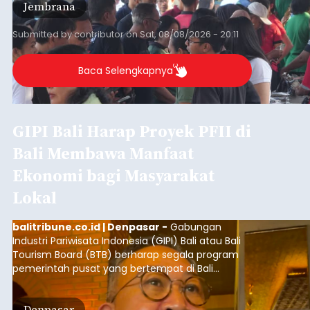
Jembrana
mendapat antusiasme tinggi dan mencatat nilai
transaksi mencapai Rp672.733.200.
Submitted by
contributor
on
Sat, 08/08/2026 - 20:11
Baca Selengkapnya
GIPI Bali Harap Proyek PFII di
Bali Membawa Manfaat
Ekonomi bagi Masyarakat
Lokal
balitribune.co.id | Denpasar -
Gabungan
Industri Pariwisata Indonesia (GIPI) Bali atau Bali
Tourism Board (BTB) berharap segala program
pemerintah pusat yang bertempat di Bali
membawa dampak positif bagi masyarakat lokal.
"Program pemerintah ini (Bali sebagai Pusat
Denpasar
Finansial Internasional Indonesia/PFII) harus