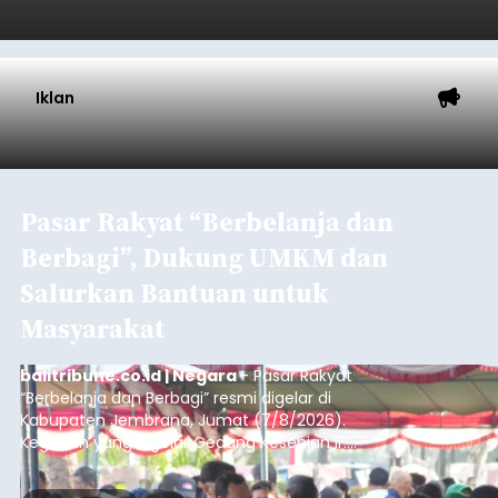
Iklan
Pasar Rakyat “Berbelanja dan
Berbagi”, Dukung UMKM dan
Salurkan Bantuan untuk
Masyarakat
balitribune.co.id | Negara
- Pasar Rakyat
“Berbelanja dan Berbagi” resmi digelar di
Kabupaten Jembrana, Jumat (7/8/2026).
Kegiatan yang digelar Gedung Kesenian Ir.
Soekarno ini memadukan pemberdayaan
ekonomi masyarakat dengan aksi sosial tersebut