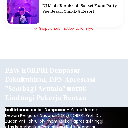
DJ Muda Beraksi di Sunset Foam Party -
Vue Beach Club Lv8 Resort
Swipe untuk lihat berita lainnya
PAW KORPRI Denpasar
Dikukuhkan, DPN Apresiasi
"Sembagi Arutala" untuk
Lindungi Pekerja Rentan
balitribune.co.id | Denpasar
- Ketua Umum
Dewan Pengurus Nasional (DPN) KORPRI, Prof. Dr.
Zudan Arif Fahrulloh, memberikan apresiasi tinggi
atas keberhasilan Pemerintah Kota Denpasar