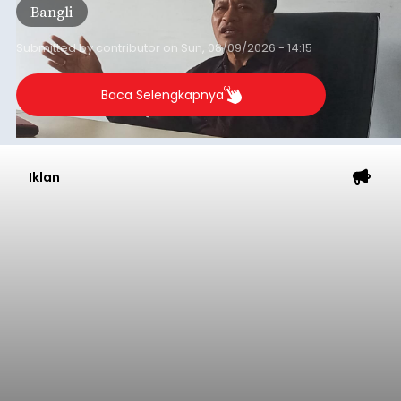
Bangli
penjaringan aspirasi masyarakat saat reses tak
kunjung cair.
Submitted by
contributor
on
Sun, 08/09/2026 - 14:15
Baca Selengkapnya
Iklan