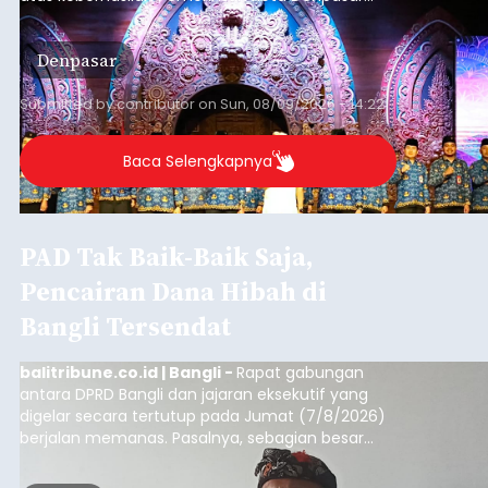
dan KORPRI Kota Denpasar dalam
mengimplementasikan program gotong royong
Denpasar
kepedulian sosial bertajuk "Sembagi Arutala".
Submitted by
contributor
on
Sun, 08/09/2026 - 14:22
Baca Selengkapnya
PAD Tak Baik-Baik Saja,
Pencairan Dana Hibah di
Bangli Tersendat
balitribune.co.id | Bangli -
Rapat gabungan
antara DPRD Bangli dan jajaran eksekutif yang
digelar secara tertutup pada Jumat (7/8/2026)
berjalan memanas. Pasalnya, sebagian besar
dana hibah yang bersumber dari pokok-pokok
pikiran (pokok-pokok pikiran/pokir) dewan hasil