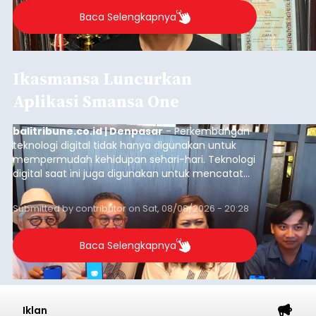
Baca Selengkapnya
Ikasmansa Luncurkan
Aplikasi Smansa One
balitribune.co.id | Denpasar
- Perkembangan
teknologi digital tidak hanya digunakan untuk
mempermudah kehidupan sehari-hari. Teknologi
digital saat ini juga digunakan untuk mencatat
dan mengelola data base alumni dari suatu
sekolah, salah satunya adalah alumni SMA 1
Submitted by
contributor
on
Sat, 08/08/2026 - 20:28
Denpasar.
Baca Selengkapnya
Iklan