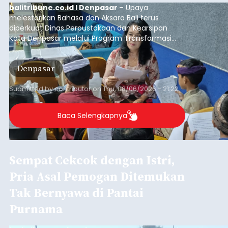
Sambut HUT RI, Rutan Bangli
Gelar Pemeriksaan Kesehatan
Gratis
balitribune.co.id I Bangli -
Serangkian
memperingati hari ulang tahun Kemerdekaan
Republik Indonesia ( HUT RI) ke-81, Rumah
Tahanan Negara Kelas II B Bangli menggelar
kegiatan pemeriksaan kesehatan gratis, Rabu
(6/8/2026).
Bangli
Submitted by
contributor
on
Thu, 08/06/2026 - 20:56
Baca Selengkapnya