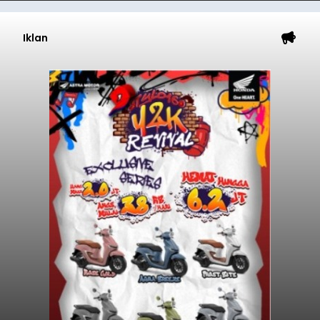
Iklan
Kunjungan Kapal Pesiar di
Pelabuhan Celukan Bawang
Tumbuh 25 Persen
balitribune.coo.id I Singaraja -
PT Pelabuhan
Indonesia (Persero) atau Pelindo Cabang
Celukan Bawang mencatat kinerja operasional
yang positif hingga Juli 2026. Peningkatan terlihat
dari arus kapal yang mencapai 1,48 juta Gross
Tonnage (GT), atau tumbuh 12,4 persen
Buleleng
dibandingkan periode yang sama tahun lalu