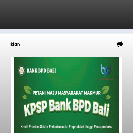
Minta Pemkab Tabanan
Genjot PAD
balitribune.co.id I Tabanan -
Badan Anggaran
(Banggar) DPRD Tabanan mendesak pemerintah
daerah setempat untuk melakukan optimalisasi
Pendapatan Asli Daerah (PAD) pada tahun
anggaran 2027.
Optimalisasi penerimaan dari sisi PAD itu dirasa
perlu karena APBD Tabanan pada 2027 diproyeksi
mengalami penurunan pendapatan, terutama
akibat pemangkasan dana Transfer Ke Luar
Daerah (TKD) dari pemerintah pusat.
Tabanan
Submitted by
contributor
on
Thu, 08/06/2026 - 20:33
Baca Selengkapnya