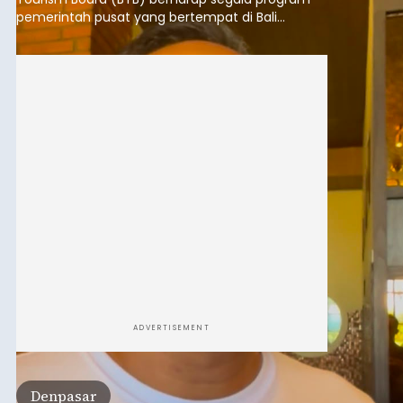
Diduga Salah Paham, Pemuda
Asal NTT Dikeroyok
Sekelompok Orang di
Klungkung
balitribune.co.id | Semarapura -
Kasus
pengeroyokan yang melibatkan pendatang
kembali terjadi di wilayah Kabupaten Klungkung.
Setelah sebelumnya sempat viral insiden
keributan di barat Pasar Galiran, peristiwa serupa
kini menimpa seorang pemuda asal Kabupaten
Klungkung
Sumba Barat Daya (SBD), Nusa Tenggara Timur
(NTT).
Submitted by
contributor
on
Sat, 08/08/2026 - 13:07
Baca Selengkapnya