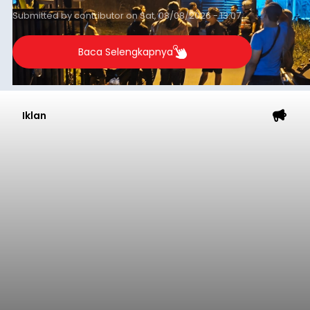
Iklan
Astra Honda Siap Lanjutkan
Performa Positif di ARRC
Mandalika 2026
balitribune.co.id | Jakarta
– Astra Honda
Racing Team (AHRT) siap menghadapi putaran
keempat Idemitsu FIM Asia Road Racing
Championship (ARRC) 2026 yang akan
berlangsung di Pertamina Mandalika
International Circuit, Lombok, Nusa Tenggara