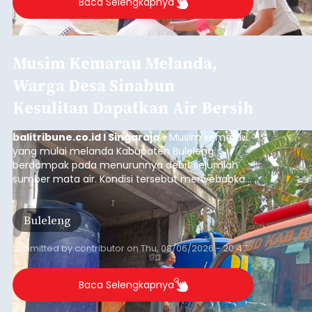
Badung
Submitted by
contributor
on
Thu, 08/06/2026 - 20:38
Baca Selengkapnya
Iklan