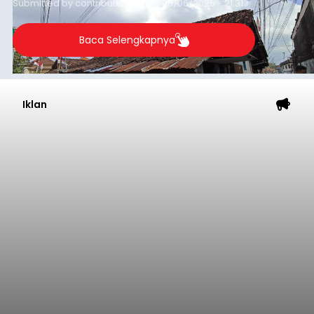
Dedi Wiranata (35), ditemukan tidak bernyawa di
pesisir Pantai Purnama, Sukawati.
Sebelum ditemukan meninggal dunia, korban
sempat memberitahukan lokasi terakhirnya
melalui pesan singkat WhatsApp dan juga
mengirimkan foto dua botol pembersih lantai ke
istrinya.
Gianyar
Submitted by
contributor
on
Thu, 08/06/2026 - 21:06
Baca Selengkapnya
Iklan