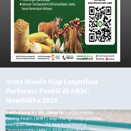
Iklan
Lewat Program TPBIS, Siswa
Belajar Aksara dan Masatua
Bali
balitribune.co.id I Denpasar
– Upaya
melestarikan Bahasa dan Aksara Bali terus
diperkuat Dinas Perpustakaan dan Kearsipan