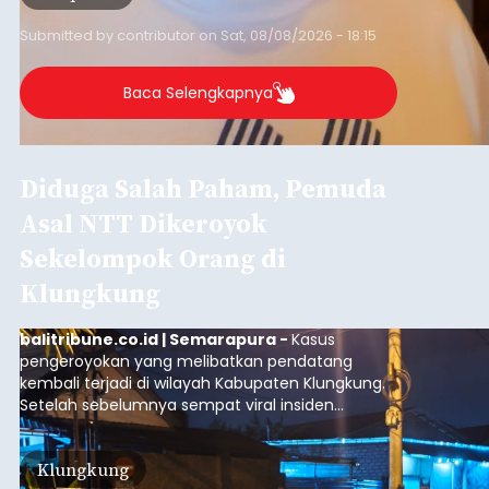
Iklan