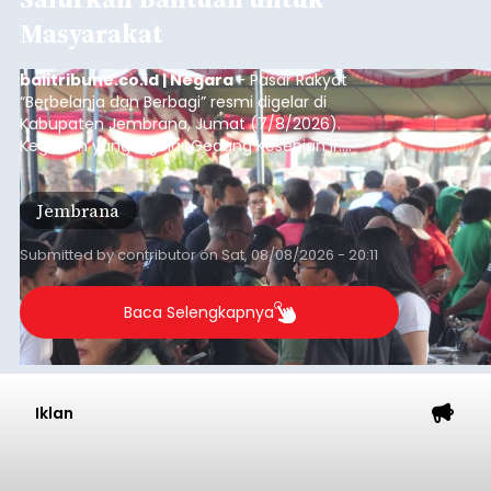
Masyarakat
balitribune.co.id | Negara
- Pasar Rakyat
“Berbelanja dan Berbagi” resmi digelar di
Kabupaten Jembrana, Jumat (7/8/2026).
Kegiatan yang digelar Gedung Kesenian Ir.
Soekarno ini memadukan pemberdayaan
ekonomi masyarakat dengan aksi sosial tersebut
Jembrana
mendapat antusiasme tinggi dan mencatat nilai
transaksi mencapai Rp672.733.200.
Submitted by
contributor
on
Sat, 08/08/2026 - 20:11
Baca Selengkapnya
Iklan