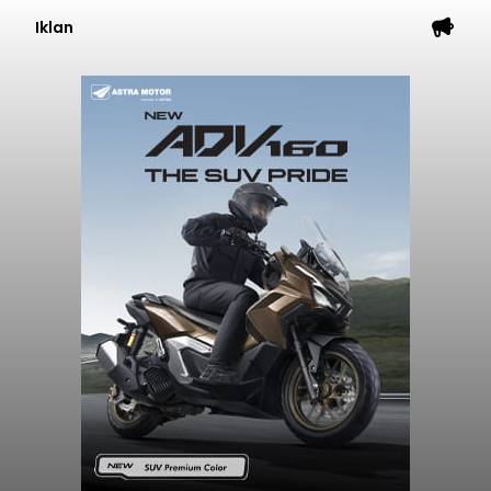
Iklan
GIPI Bali Harap Proyek PFII di
Bali Membawa Manfaat
Ekonomi bagi Masyarakat
Lokal
balitribune.co.id | Denpasar -
Gabungan
Industri Pariwisata Indonesia (GIPI) Bali atau Bali
Tourism Board (BTB) berharap segala program
pemerintah pusat yang bertempat di Bali
membawa dampak positif bagi masyarakat lokal.
"Program pemerintah ini (Bali sebagai Pusat
Finansial Internasional Indonesia/PFII) harus
berguna buat masyarakat jangan sampai kita
tertinggal," ucap Ketua GIPI Bali/BTB, Ida Bagus
Agung Partha Adnyana di Denpasar, Sabtu (8/8).