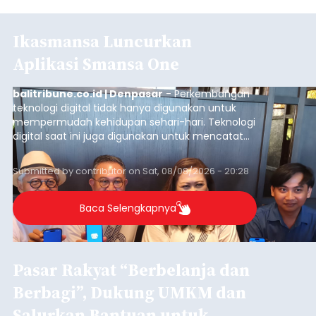
Ikasmansa Luncurkan
Aplikasi Smansa One
balitribune.co.id | Denpasar
- Perkembangan
teknologi digital tidak hanya digunakan untuk
mempermudah kehidupan sehari-hari. Teknologi
digital saat ini juga digunakan untuk mencatat
dan mengelola data base alumni dari suatu
sekolah, salah satunya adalah alumni SMA 1
Submitted by
contributor
on
Sat, 08/08/2026 - 20:28
Denpasar.
Baca Selengkapnya
Pasar Rakyat “Berbelanja dan
Berbagi”, Dukung UMKM dan
Salurkan Bantuan untuk