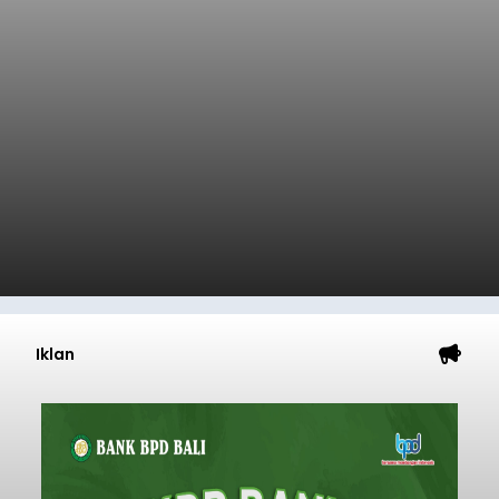
Iklan