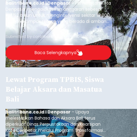
balitribune.co.id I Denpasar -
Pemerintah Kota
Denpasar mengalokasikan anggaran sebesar
Rp1,152 triliun untuk mengintervensi sekitar 18.000
warga kelompok rentan yang berada di ambang
garis kemiskinan. Langkah strategis ini diambil
guna menjaga masyarakat yang berada pada
Submitted by
contributor
on
Thu, 08/06/2026 - 21:31
kelompok desil 5 dan 6 tersebut agar tidak
merosot ke kategori miskin.
Baca Selengkapnya
Lewat Program TPBIS, Siswa
Belajar Aksara dan Masatua
Bali
balitribune.co.id I Denpasar
– Upaya
melestarikan Bahasa dan Aksara Bali terus
diperkuat Dinas Perpustakaan dan Kearsipan
Kota Denpasar melalui Program Transformasi
Perpustakaan Berbasis Inklusi Sosial (TPBIS).