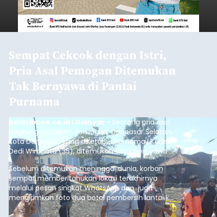
Sempat Cekcok dengan Istri,
Pria Asal Pemogan Ditemukan
Tak Bernyawa di Pantai
Purnama
balitribune.co.id I Gianyar -
Seorang pria asal
Lingkungan Dalem, Pemogan, Denpasar Selatan,
Kota Denpasar, yang diketahui bernama I Kadek
Dedi Wiranata (35), ditemukan tidak bernyawa di
pesisir Pantai Purnama, Sukawati.
Sebelum ditemukan meninggal dunia, korban
sempat memberitahukan lokasi terakhirnya
melalui pesan singkat WhatsApp dan juga
mengirimkan foto dua botol pembersih lantai ke
istrinya.