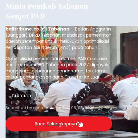
Minta Pemkab Tabanan
Genjot PAD
balitribune.co.id I Tabanan -
Badan Anggaran
(Banggar) DPRD Tabanan mendesak pemerintah
daerah setempat untuk melakukan optimalisasi
Pendapatan Asli Daerah (PAD) pada tahun
anggaran 2027.
Optimalisasi penerimaan dari sisi PAD itu dirasa
perlu karena APBD Tabanan pada 2027 diproyeksi
mengalami penurunan pendapatan, terutama
akibat pemangkasan dana Transfer Ke Luar
Daerah (TKD) dari pemerintah pusat.
Tabanan
Submitted by
contributor
on
Thu, 08/06/2026 - 20:33
Baca Selengkapnya