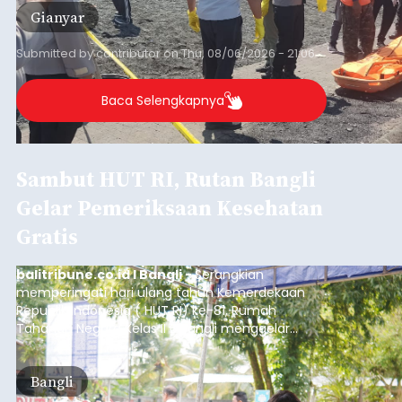
Gianyar
Submitted by
contributor
on
Thu, 08/06/2026 - 21:06
Baca Selengkapnya
Sambut HUT RI, Rutan Bangli
Gelar Pemeriksaan Kesehatan
Gratis
balitribune.co.id I Bangli -
Serangkian
memperingati hari ulang tahun Kemerdekaan
Republik Indonesia ( HUT RI) ke-81, Rumah
Tahanan Negara Kelas II B Bangli menggelar
kegiatan pemeriksaan kesehatan gratis, Rabu
(6/8/2026).
Bangli