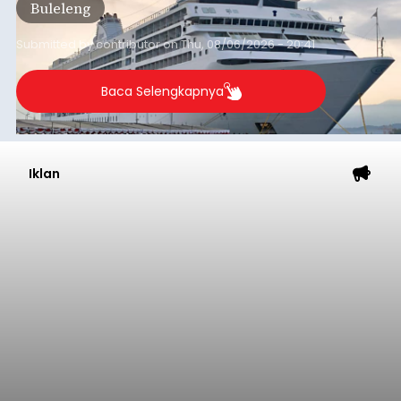
Buleleng
dibandingkan periode yang sama tahun lalu
yang tercatat sebesar 1,32 juta GT.
Submitted by
contributor
on
Thu, 08/06/2026 - 20:41
Baca Selengkapnya
Iklan