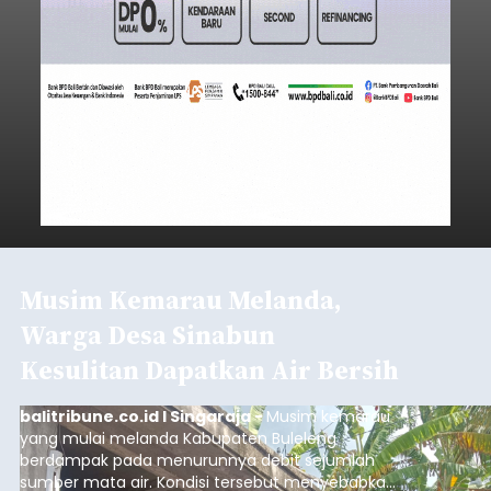
Musim Kemarau Melanda,
Warga Desa Sinabun
Kesulitan Dapatkan Air Bersih
balitribune.co.id I Singaraja -
Musim kemarau
yang mulai melanda Kabupaten Buleleng
berdampak pada menurunnya debit sejumlah
sumber mata air. Kondisi tersebut menyebabkan