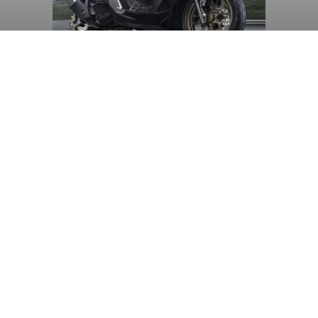
Diduga Ilegal, Satpol PP
Hentikan Aktivitas