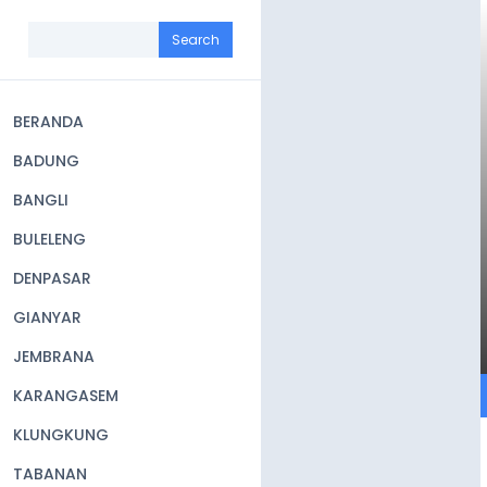
Skip
to
Search
main
content
BERANDA
Main
BADUNG
navigation
BANGLI
BULELENG
DENPASAR
GIANYAR
JEMBRANA
KARANGASEM
KLUNGKUNG
TABANAN