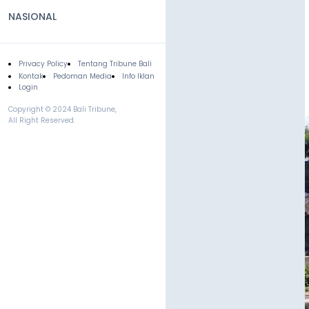
NASIONAL
Privacy Policy
Tentang Tribune Bali
Footer
Kontak
Pedoman Media
Info Iklan
Login
Copyright © 2024 Bali Tribune,
All Right Reserved.