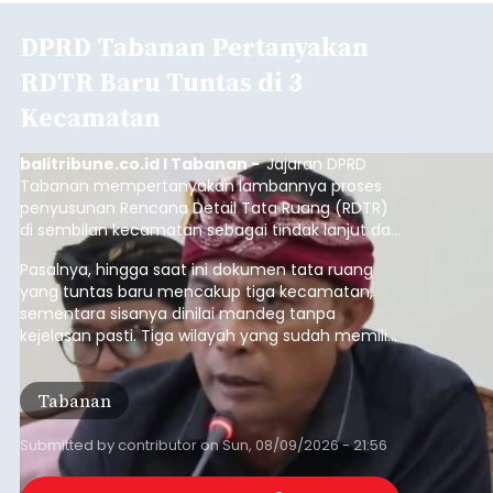
DPRD Tabanan Pertanyakan
RDTR Baru Tuntas di 3
Kecamatan
balitribune.co.id I Tabanan -
Jajaran DPRD
Tabanan mempertanyakan lambannya proses
penyusunan Rencana Detail Tata Ruang (RDTR)
di sembilan kecamatan sebagai tindak lanjut dari
pelaksanaan RTRW.
Pasalnya, hingga saat ini dokumen tata ruang
yang tuntas baru mencakup tiga kecamatan,
sementara sisanya dinilai mandeg tanpa
kejelasan pasti. Tiga wilayah yang sudah memiliki
RDTR tersebut meliputi Kecamatan Kediri,
Tabanan, dan Selemadeg Barat.
Tabanan
Submitted by
contributor
on
Sun, 08/09/2026 - 21:56