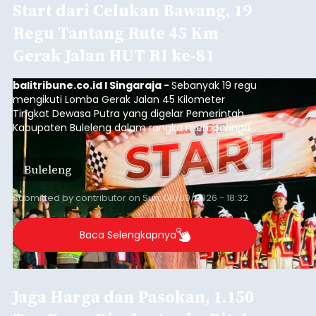
Start dari Celukan Bawang, 19
Regu Tantang Rute 45 Km
Gerak Jalan HUT RI ke-81
balitribune.co.id I Singaraja -
Sebanyak 19 regu
mengikuti Lomba Gerak Jalan 45 Kilometer
Tingkat Dewasa Putra yang digelar Pemerintah
Kabupaten Buleleng dalam rangka memperingati
HUT ke-81 Kemerdekaan Republik Indonesia.
Lomba resmi dimulai dari Lapangan Sepak Bola
Buleleng
Desa Celukan Bawang, Sabtu (8/8/2026) malam.
Submitted by
contributor
on
Sun, 08/09/2026 - 18:32
Baca Selengkapnya
Jaga Harga dan Pasokan, 1.150