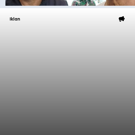
Iklan