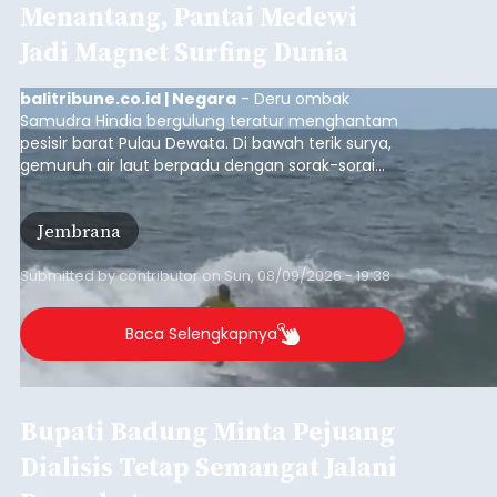
Menantang, Pantai Medewi
Jadi Magnet Surfing Dunia
balitribune.co.id | Negara
- Deru ombak
Samudra Hindia bergulung teratur menghantam
pesisir barat Pulau Dewata. Di bawah terik surya,
gemuruh air laut berpadu dengan sorak-sorai
penonton yang memadati Pantai Medewi,
Kecamatan Pekutatan pada Minggu (9/8/2026).
Jembrana
Ratusan peselancar dari berbagai penjuru
nusantara berkompetisi menaklukan ombak
terbaik dan menantang.
Submitted by
contributor
on
Sun, 08/09/2026 - 19:38
Baca Selengkapnya
Bupati Badung Minta Pejuang
Dialisis Tetap Semangat Jalani