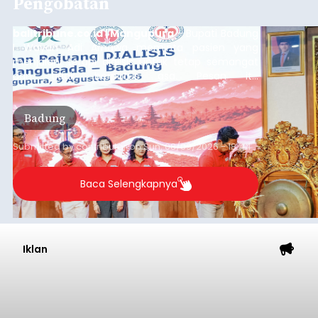
Pengobatan
balitribune.co.id | Mangupura
- Bupati Badung
I Wayan Adi Arnawa meminta pasien yang
menjalani terapi dialisis untuk tetap semangat
dan tidak berputus asa. Pesan itu
disampaikannya saat menghadiri Sarasehan
Pejuang Dialisis yang digelar RSD Mangusada di
Badung
Ruang Kertha Gosana, Puspem Badung, Minggu
(9/8/2026).
Submitted by
contributor
on
Sun, 08/09/2026 - 18:44
Baca Selengkapnya
Iklan