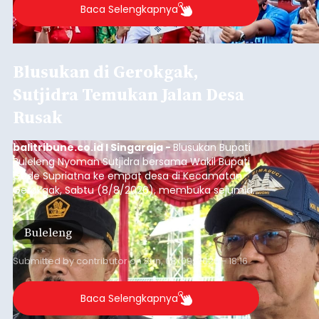
Baca Selengkapnya
Blusukan di Gerokgak,
Sutjidra Temukan Jalan Desa
Rusak
balitribune.co.id I Singaraja -
Blusukan Bupati
Buleleng Nyoman Sutjidra bersama Wakil Bupati
Gede Supriatna ke empat desa di Kecamatan
Gerokgak, Sabtu (8/8/2026), membuka sejumlah
persoalan yang masih dihadapi masyarakat. Dari
jalan desa yang rusak hingga potensi pertanian
Buleleng
yang belum optimal, semuanya menjadi
perhatian pemerintah daerah.
Submitted by
contributor
on
Sun, 08/09/2026 - 18:16
Baca Selengkapnya