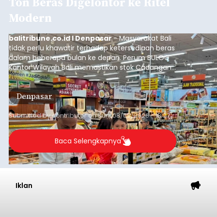
Ton Beras Digelontor ke Ritel
Modern
balitribune.co.id I Denpasar
- Masyarakat Bali
tidak perlu khawatir terhadap ketersediaan beras
dalam beberapa bulan ke depan. Perum BULOG
Kantor Wilayah Bali memastikan stok Cadangan
Beras Pemerintah (CBP) masih dalam kondisi
aman, bahkan diproyeksikan mampu memenuhi
Denpasar
kebutuhan masyarakat hingga sekitar 10 bulan.
Submitted by
contributor
on
Sun, 08/09/2026 - 18:27
Baca Selengkapnya
Iklan