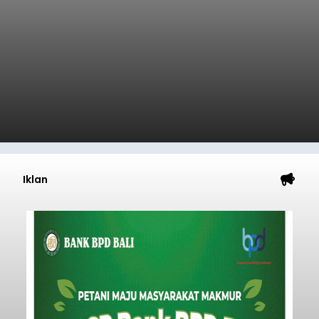
Iklan