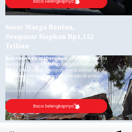
Baca Selengkapnya
Sasar Warga Rentan,
Denpasar Siapkan Rp1,152
Triliun
balitribune.co.id I Denpasar -
Pemerintah Kota
Denpasar mengalokasikan anggaran sebesar
Rp1,152 triliun untuk mengintervensi sekitar 18.000
warga kelompok rentan yang berada di ambang
garis kemiskinan. Langkah strategis ini diambil
guna menjaga masyarakat yang berada pada
Submitted by
contributor
on
Thu, 08/06/2026 - 21:31
kelompok desil 5 dan 6 tersebut agar tidak
merosot ke kategori miskin.
Baca Selengkapnya