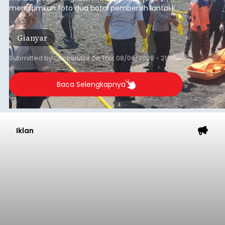
mengirimkan foto dua botol pembersih lantai ke
istrinya.
Gianyar
Submitted by
contributor
on
Thu, 08/06/2026 - 21:06
Baca Selengkapnya
Iklan