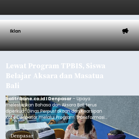
Iklan
Lewat Program TPBIS, Siswa
Belajar Aksara dan Masatua
Bali
balitribune.co.id I Denpasar
– Upaya
melestarikan Bahasa dan Aksara Bali terus
diperkuat Dinas Perpustakaan dan Kearsipan
Kota Denpasar melalui Program Transformasi
Perpustakaan Berbasis Inklusi Sosial (TPBIS).
Tahun ini, sebanyak 63 siswa kelas IV dan V SD
Denpasar
Negeri 17 Dangin Puri mendapat pelatihan