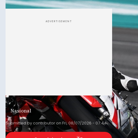
berlangsung di Pertamina Mandalika
International Circuit, Lombok, Nusa Tenggara
Barat, pada 7–9 Agustus 2026.
ADVERTISEMENT
Nasional
Submitted by
contributor
on
Fri, 08/07/2026 - 07:44