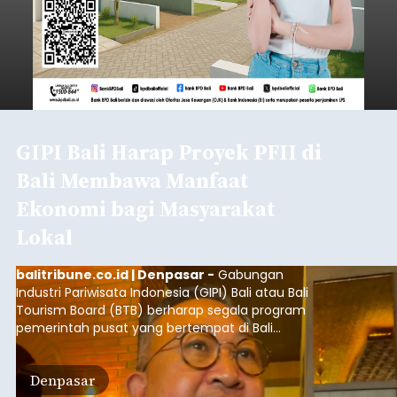
GIPI Bali Harap Proyek PFII di
Bali Membawa Manfaat
Ekonomi bagi Masyarakat
Lokal
balitribune.co.id | Denpasar -
Gabungan
Industri Pariwisata Indonesia (GIPI) Bali atau Bali
Tourism Board (BTB) berharap segala program
pemerintah pusat yang bertempat di Bali
membawa dampak positif bagi masyarakat lokal.
"Program pemerintah ini (Bali sebagai Pusat
Denpasar
Finansial Internasional Indonesia/PFII) harus