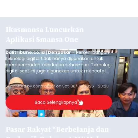
Ikasmansa Luncurkan
Aplikasi Smansa One
balitribune.co.id | Denpasar
- Perkembangan
teknologi digital tidak hanya digunakan untuk
mempermudah kehidupan sehari-hari. Teknologi
digital saat ini juga digunakan untuk mencatat
dan mengelola data base alumni dari suatu
sekolah, salah satunya adalah alumni SMA 1
Submitted by
contributor
on
Sat, 08/08/2026 - 20:28
Denpasar.
Baca Selengkapnya
Pasar Rakyat “Berbelanja dan