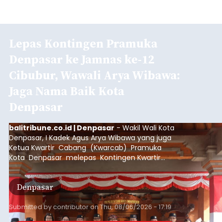
Lepas Kontingen Pramuka
Denpasar ke Jamnas ke-12
Cibubur, Wawali Arya Wibawa:
Jaga Nama Baik Kota
Denpasar
balitribune.co.id | Denpasar
- Wakil Wali Kota
Denpasar, I Kadek Agus Arya Wibawa yang juga
Ketua Kwartir Cabang (Kwarcab) Pramuka
Kota Denpasar melepas Kontingen Kwartir
Cabang Gerakan Pramuka Denpasar yang akan
mengikuti Jambore Nasional Pramuka ke-12
Denpasar
Tahun 2026 di Bumi Perkemahan Cibubur,
Jakarta Timur.
Submitted by
contributor
on
Thu, 08/06/2026 - 17:19