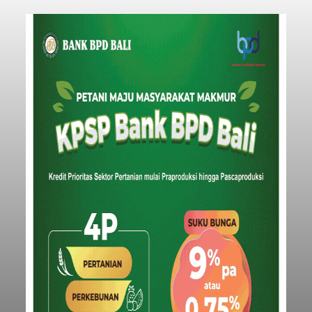
Baca Selengkapnya
Usut Pengeroyokan Maut di
Tabanan, Polisi Periksa 30
Saksi dan Minta Keterangan
Ahli
balitribune.co.id | Tabanan
- Penyidik Polres
Tabanan terus mendalami kasus pengeroyokan
maut terhadap terduga maling ayam di Banjar
Juwuk Legi, Desa Batunya, Kecamatan Baturiti
yang terjadi beberapa waktu lalu.
Dalam perkembangannya, penyidik kepolisian
sudah memeriksa 30 orang saksi. Tidak hanya itu,
penyidik juga melibatkan ahli pidana untuk
memperkuat konstruksi hukum terhadap lima
orang tersangka yang saat ini ditahan.
Tabanan