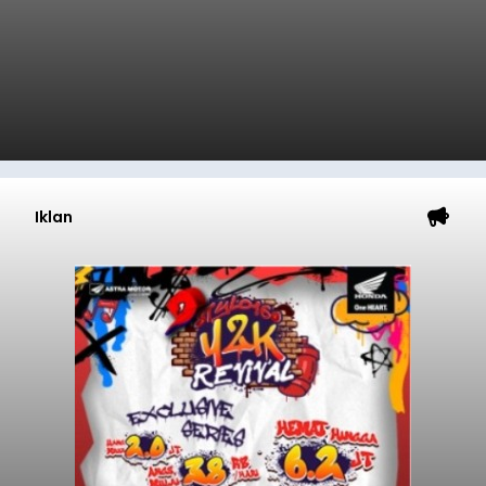
Iklan
Lonjakan Pendaftar Warnai H-
2 HMC 2026 di Bali: Ajang
Modifikasi Terbesar Masuki
Edisi ke-12
balitribune.co.id | Denpasar
- Dua hari