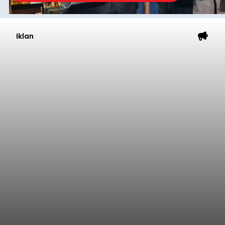
balitribune.co.id | Denpasar
- Tidak sedikit
peserta Jaminan Kesehatan Nasional (JKN) yang
memiliki kemauan membayar iuran, namun
mengalami kendala menyiapkan dana secara
penuh saat jatuh tempo pembayaran iuran.
Kondisi ini terutama dialami oleh peserta
Denpasar
segmen Pekerja Bukan Penerima Upah (PBPU)
yang memiliki penghasilan tidak tetap.
Submitted by
contributor
on
Wed, 08/05/2026 - 20:43
Baca Selengkapnya
Iklan