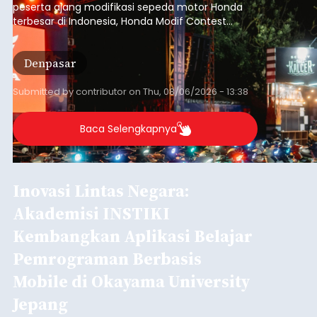
balitribune.co.id | Denpasar
– Era pendidikan
digital menuntut fleksibilitas tanpa batas.
Menjawab tantangan tersebut, akademisi asal
Indonesia baru-baru ini sukses melaksanakan
program Pengabdian Kepada Masyarakat (PKM)
skala internasional di Distributed Systems
Nasional
Laboratory, Okayama University, Jepang.
Submitted by
contributor
on
Thu, 08/06/2026 - 12:20
Baca Selengkapnya
Iklan