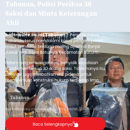
Resmi Disterilisasi
balitribune.co.id | Negara
- Sterilisasi kini telah
diterapkan secara penuh pada pelabuhan di
lintas Ketapang-Gilimanuk. Sterilisasi pelabuhan
ini secara serentak diimplementasikan bersama
empat pelabuhan utama lainnya, yakni
Pelabuhan Merak, Bakauheni, Kayangan, dan
Jembrana
Lembar pada Rabu (5/8/2026).
Submitted by
contributor
on
Thu, 08/06/2026 - 06:14
Baca Selengkapnya
Mekanisme Menabung
Membantu Peserta JKN
Menyiapkan Dana Iuran