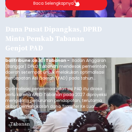
Baca Selengkapnya
Dana Pusat Dipangkas, DPRD
Minta Pemkab Tabanan
Genjot PAD
balitribune.co.id I Tabanan -
Badan Anggaran
(Banggar) DPRD Tabanan mendesak pemerintah
daerah setempat untuk melakukan optimalisasi
Pendapatan Asli Daerah (PAD) pada tahun
anggaran 2027.
Optimalisasi penerimaan dari sisi PAD itu dirasa
perlu karena APBD Tabanan pada 2027 diproyeksi
mengalami penurunan pendapatan, terutama
akibat pemangkasan dana Transfer Ke Luar
Daerah (TKD) dari pemerintah pusat.
Tabanan