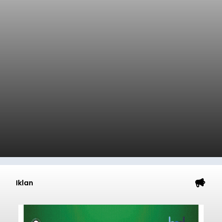
Iklan