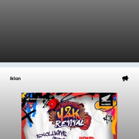
Iklan