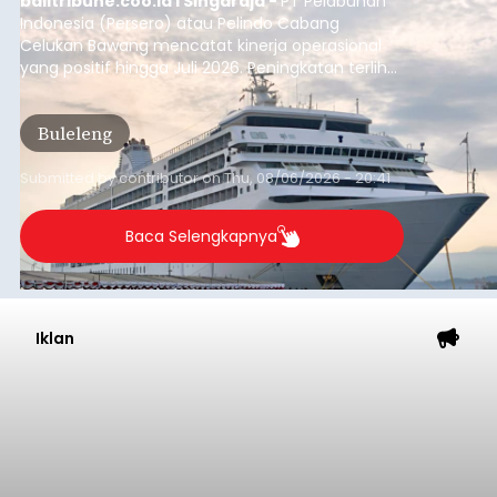
balitribune.coo.id I Singaraja -
PT Pelabuhan
Indonesia (Persero) atau Pelindo Cabang
Celukan Bawang mencatat kinerja operasional
yang positif hingga Juli 2026. Peningkatan terlihat
dari arus kapal yang mencapai 1,48 juta Gross
Tonnage (GT), atau tumbuh 12,4 persen
Buleleng
dibandingkan periode yang sama tahun lalu
yang tercatat sebesar 1,32 juta GT.
Submitted by
contributor
on
Thu, 08/06/2026 - 20:41
Baca Selengkapnya
Iklan