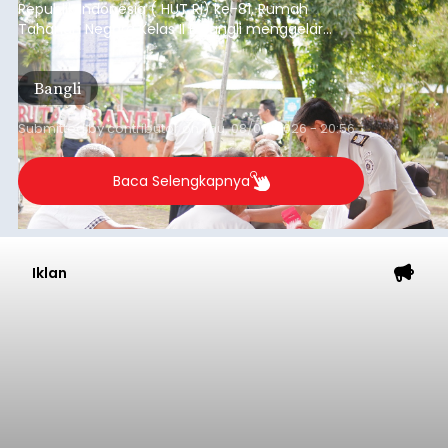
Republik Indonesia ( HUT RI) ke-81, Rumah
Tahanan Negara Kelas II B Bangli menggelar
kegiatan pemeriksaan kesehatan gratis, Rabu
(6/8/2026).
Bangli
Submitted by
contributor
on
Thu, 08/06/2026 - 20:56
Baca Selengkapnya
Iklan