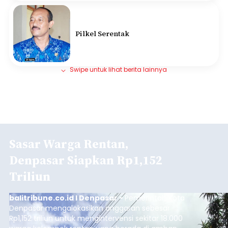
Pilkel Serentak
Swipe untuk lihat berita lainnya
Sasar Warga Rentan,
Denpasar Siapkan Rp1,152
Triliun
balitribune.co.id I Denpasar -
Pemerintah Kota
Denpasar mengalokasikan anggaran sebesar
Rp1,152 triliun untuk mengintervensi sekitar 18.000