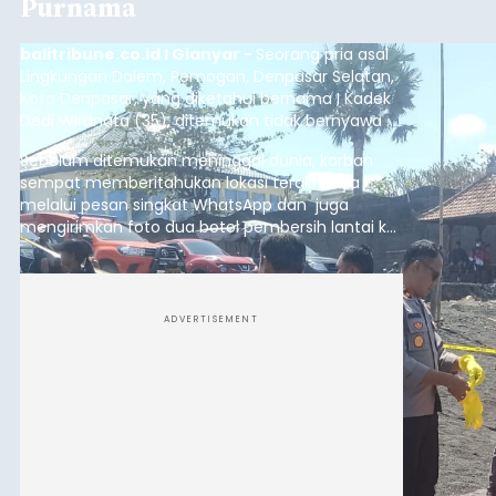
Purnama
balitribune.co.id I Gianyar -
Seorang pria asal
Lingkungan Dalem, Pemogan, Denpasar Selatan,
Kota Denpasar, yang diketahui bernama I Kadek
Dedi Wiranata (35), ditemukan tidak bernyawa di
pesisir Pantai Purnama, Sukawati.
Sebelum ditemukan meninggal dunia, korban
sempat memberitahukan lokasi terakhirnya
melalui pesan singkat WhatsApp dan juga
mengirimkan foto dua botol pembersih lantai ke
istrinya.
ADVERTISEMENT