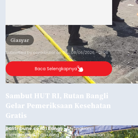
Gianyar
Submitted by
contributor
on
Thu, 08/06/2026 - 21:06
Baca Selengkapnya
Sambut HUT RI, Rutan Bangli
Gelar Pemeriksaan Kesehatan
Gratis
balitribune.co.id I Bangli -
Serangkian
memperingati hari ulang tahun Kemerdekaan