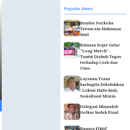
Popular News
Bandar Narkoba
Terancam Hukuman
Mati
Ratusan Sopir Gelar
“Long March” -
Tuntut Dishub Tegas
terhadap Crab dan
Uber
Layanan Trans
Sarbagita Dikeluhkan
: Lokasi Halte Jauh,
Sosialisasi Minim
Delegasi Munaslub
Golkar Sudah Final
Bansos Fiktif