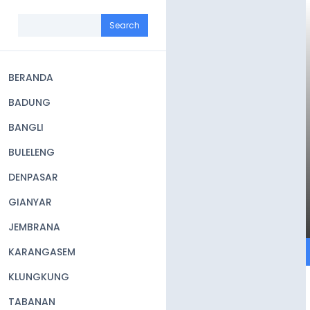
Skip
to
Search
main
content
BERANDA
Main
BADUNG
navigation
BANGLI
BULELENG
DENPASAR
GIANYAR
JEMBRANA
KARANGASEM
KLUNGKUNG
TABANAN