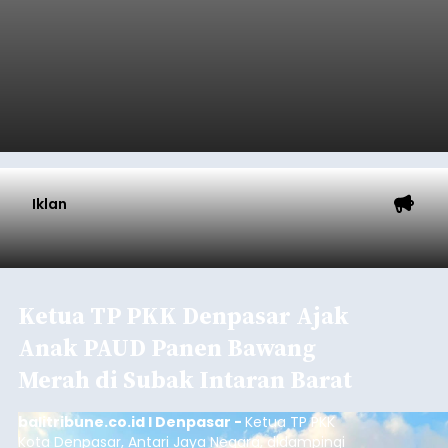
Iklan
Ketua TP PKK Denpasar Ajak
Anak PAUD Panen Bawang
Merah di Subak Intaran Barat
balitribune.co.id I Denpasar -
Ketua TP PKK
Kota Denpasar, Antari Jaya Negara, didampingi