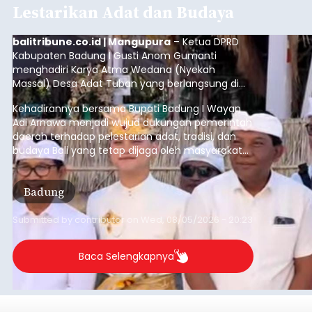
Lestarikan Adat dan Budaya
balitribune.co.id | Mangupura
– Ketua DPRD
Kabupaten Badung I Gusti Anom Gumanti
menghadiri Karya Atma Wedana (Nyekah
Massal) Desa Adat Tuban yang berlangsung di
Payadnyan Karya Atma Wedana, Lapangan
Kehadirannya bersama Bupati Badung I Wayan
Basket Desa Adat Tuban, Rabu (5/8/2026).
Adi Arnawa menjadi wujud dukungan pemerintah
daerah terhadap pelestarian adat, tradisi, dan
budaya Bali yang tetap dijaga oleh masyarakat
desa adat.
Badung
Submitted by
contributor
on
Wed, 08/05/2026 - 20:23
Baca Selengkapnya