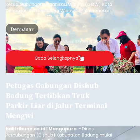
Ketua Gabungan Organisasi Wanita (GOW) Kota
Denpasar, Ayu Kristi Arya Wibawa melaksanakan
panen bawang merah dan jagung manis
bersama anak-anak Pendidikan Anak Usia Dini
Denpasar
(PAUD) di Subak Intaran Barat, Rabu (5/8/2026).
Submitted by
contributor
on
Wed, 08/05/2026 - 18:00
Baca Selengkapnya
Petugas Gabungan Dishub
Badung Tertibkan Truk
Parkir Liar di Jalur Terminal
Mengwi
balitribune.co.id I Mangupura -
Dinas
Perhubungan (Dishub) Kabupaten Badung mulai