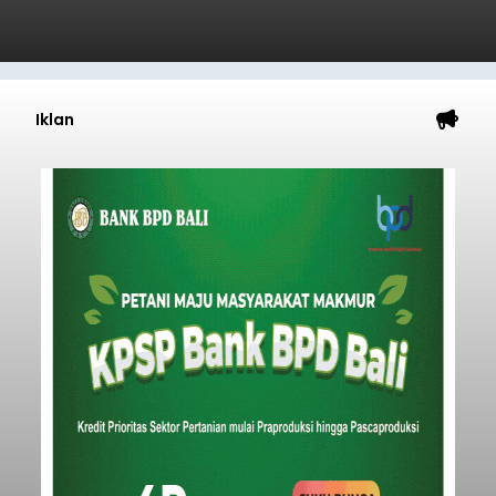
Iklan