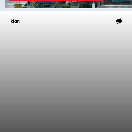
Iklan