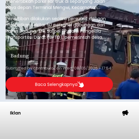
menertibkan parkir liar truk di sepanjang Jalan
Raya depan Terminal Mengwi, Kecamatan
Mengwi, Rabu (5/8/2026).
Penertiban dilakukan secara persuasif dengan
melibatkan sekitar 50 personel gabungan dari
Polres Badung, TNI, Satpol PP, Balai Pengelola
Transportasi Darat (BPTD), pemerintah desa,
desa adat, Linmas, dan Pecalang.
Badung
Submitted by
contributor
on
Wed, 08/05/2026 - 17:54
Baca Selengkapnya
Iklan