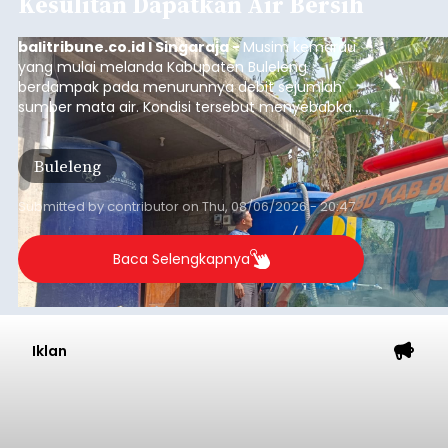
Iklan
Sambut HUT RI, Rutan Bangli
Gelar Pemeriksaan Kesehatan
Gratis
balitribune.co.id I Bangli -
Serangkian