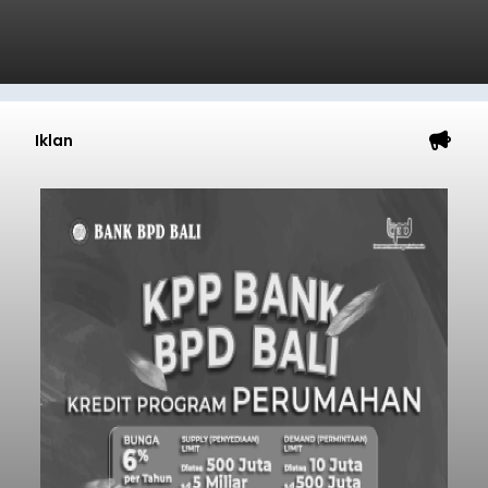
Iklan