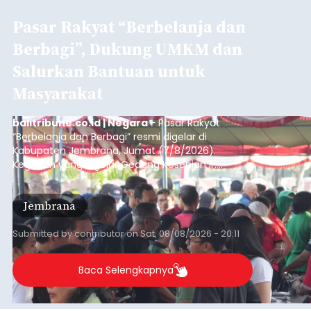
Pasar Rakyat “Berbelanja dan
Berbagi”, Dukung UMKM dan
Salurkan Bantuan untuk
Masyarakat
balitribune.co.id | Negara
- Pasar Rakyat
“Berbelanja dan Berbagi” resmi digelar di
Kabupaten Jembrana, Jumat (7/8/2026).
Kegiatan yang digelar Gedung Kesenian Ir.
Soekarno ini memadukan pemberdayaan
ekonomi masyarakat dengan aksi sosial tersebut
Jembrana
mendapat antusiasme tinggi dan mencatat nilai
transaksi mencapai Rp672.733.200.
Submitted by
contributor
on
Sat, 08/08/2026 - 20:11
Baca Selengkapnya