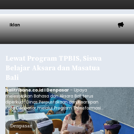
Denpasar Siapkan Rp1,152
Triliun
balitribune.co.id I Denpasar -
Pemerintah Kota
Denpasar mengalokasikan anggaran sebesar
Rp1,152 triliun untuk mengintervensi sekitar 18.000
warga kelompok rentan yang berada di ambang
garis kemiskinan. Langkah strategis ini diambil
guna menjaga masyarakat yang berada pada
Submitted by
contributor
on
Thu, 08/06/2026 - 21:31
kelompok desil 5 dan 6 tersebut agar tidak
merosot ke kategori miskin.
Baca Selengkapnya
Iklan