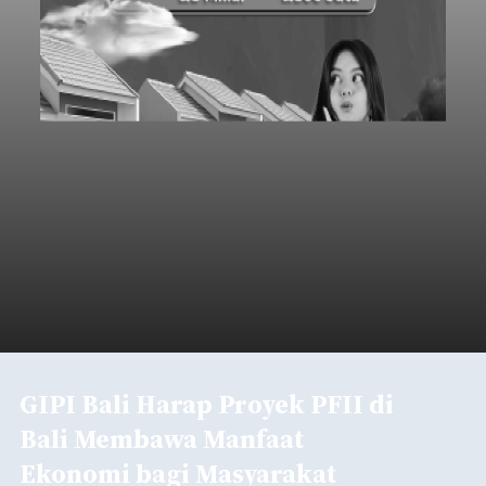
GIPI Bali Harap Proyek PFII di
Bali Membawa Manfaat
Ekonomi bagi Masyarakat