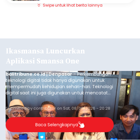
Swipe untuk lihat berita lainnya
Ikasmansa Luncurkan
Aplikasi Smansa One
balitribune.co.id | Denpasar
- Perkembangan
teknologi digital tidak hanya digunakan untuk
mempermudah kehidupan sehari-hari. Teknologi
digital saat ini juga digunakan untuk mencatat
dan mengelola data base alumni dari suatu
sekolah, salah satunya adalah alumni SMA 1
Submitted by
contributor
on
Sat, 08/08/2026 - 20:28
Denpasar.
Baca Selengkapnya