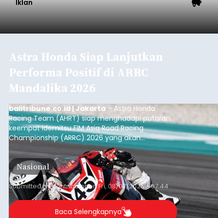
Iklan