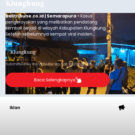
Klungkung
balitribune.co.id | Semarapura -
Kasus
pengeroyokan yang melibatkan pendatang
kembali terjadi di wilayah Kabupaten Klungkung.
Setelah sebelumnya sempat viral insiden
keributan di barat Pasar Galiran, peristiwa serupa
kini menimpa seorang pemuda asal Kabupaten
Klungkung
Sumba Barat Daya (SBD), Nusa Tenggara Timur
(NTT).
Submitted by
contributor
on
Sat, 08/08/2026 - 13:07
Baca Selengkapnya
Iklan