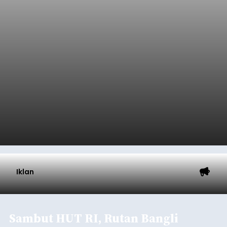
Sempat Cekcok dengan Istri,
Pria Asal Pemogan Ditemukan
Tak Bernyawa di Pantai
Purnama
balitribune.co.id I Gianyar -
Seorang pria asal
Lingkungan Dalem, Pemogan, Denpasar Selatan,
Kota Denpasar, yang diketahui bernama I Kadek
Dedi Wiranata (35), ditemukan tidak bernyawa di
pesisir Pantai Purnama, Sukawati.
Sebelum ditemukan meninggal dunia, korban
sempat memberitahukan lokasi terakhirnya
melalui pesan singkat WhatsApp dan juga
mengirimkan foto dua botol pembersih lantai ke
istrinya.
Gianyar