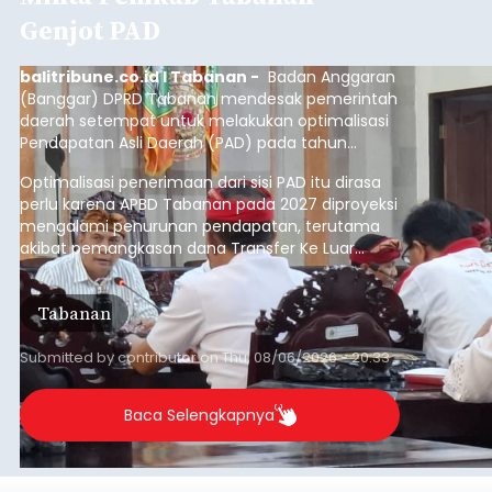
dari arus kapal yang mencapai 1,48 juta Gross
Tonnage (GT), atau tumbuh 12,4 persen
Buleleng
dibandingkan periode yang sama tahun lalu
yang tercatat sebesar 1,32 juta GT.
Submitted by
contributor
on
Thu, 08/06/2026 - 20:41
Baca Selengkapnya
Iklan