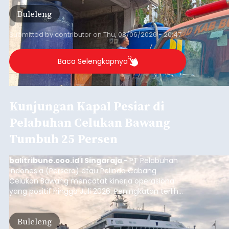
Iklan