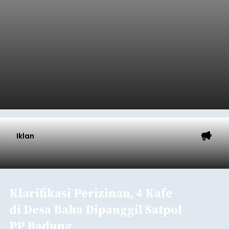
Musim Kemarau Melanda,
Warga Desa Sinabun
Kesulitan Dapatkan Air Bersih
balitribune.co.id I Singaraja -
Musim kemarau
yang mulai melanda Kabupaten Buleleng