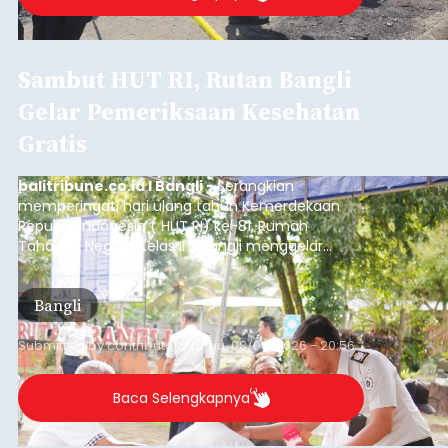
Sempat Cekcok dengan Istri,
Pria Asal Pemogan Ditemukan
Tak Bernyawa di Pantai
Purnama
balitribune.co.id I Gianyar -
Seorang pria asal
Lingkungan Dalem, Pemogan, Denpasar Selatan,
Kota Denpasar, yang diketahui bernama I Kadek
Dedi Wiranata (35), ditemukan tidak bernyawa di
pesisir Pantai Purnama, Sukawati.
Sebelum ditemukan meninggal dunia, korban
sempat memberitahukan lokasi terakhirnya
melalui pesan singkat WhatsApp dan juga
mengirimkan foto dua botol pembersih lantai ke