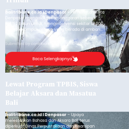
balitribune.co.id I Denpasar -
Pemerintah Kota
Denpasar mengalokasikan anggaran sebesar
Rp1,152 triliun untuk mengintervensi sekitar 18.000
warga kelompok rentan yang berada di ambang
garis kemiskinan. Langkah strategis ini diambil
guna menjaga masyarakat yang berada pada
Submitted by
contributor
on
Thu, 08/06/2026 - 21:31
kelompok desil 5 dan 6 tersebut agar tidak
merosot ke kategori miskin.
Baca Selengkapnya
Lewat Program TPBIS, Siswa
Belajar Aksara dan Masatua
Bali
balitribune.co.id I Denpasar
– Upaya
melestarikan Bahasa dan Aksara Bali terus
diperkuat Dinas Perpustakaan dan Kearsipan