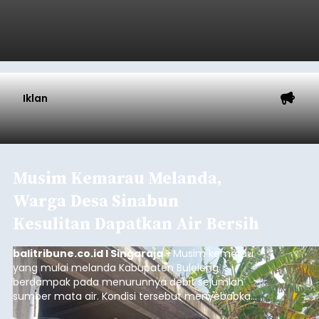
Bangli
Submitted by
contributor
on
Thu, 08/06/2026 - 20:56
Baca Selengkapnya
Iklan