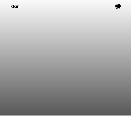
Iklan
Klarifikasi Perizinan, 4 Kafe