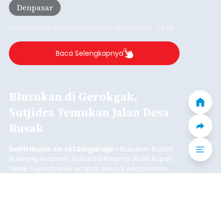
Iklan
QRIS Bali Summer Run 2026,
Bank BPD Bali Kenalkan QRIS
TAP dan Cross-Border
balitribune.co.id | Denpasar
- Sebanyak 2.000
pelari memadati Lapangan Puputan Niti Mandala
Renon, Denpasar, dalam ajang QRIS Bali Summer
Run 2026, Sabtu (8/8/2026). Tidak sekadar
menjadi arena olahraga dengan kategori 5K dan
10K, kegiatan yang digelar Kantor Perwakilan Bank