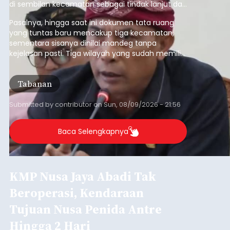
di sembilan kecamatan sebagai tindak lanjut dari
pelaksanaan RTRW.
Pasalnya, hingga saat ini dokumen tata ruang
yang tuntas baru mencakup tiga kecamatan,
sementara sisanya dinilai mandeg tanpa
kejelasan pasti. Tiga wilayah yang sudah memiliki
RDTR tersebut meliputi Kecamatan Kediri,
Tabanan, dan Selemadeg Barat.
Tabanan
Submitted by
contributor
on
Sun, 08/09/2026 - 21:56
Baca Selengkapnya
KMP Nusa Jaya Abadi Tak
Beroperasi, Kendaraan
Tujuan Nusa Penida Antre
Hingga 2 Hari