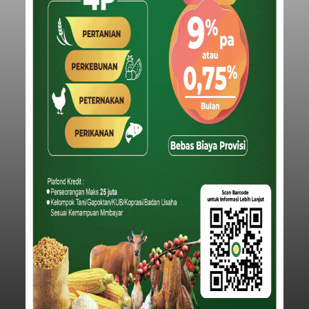
Iklan