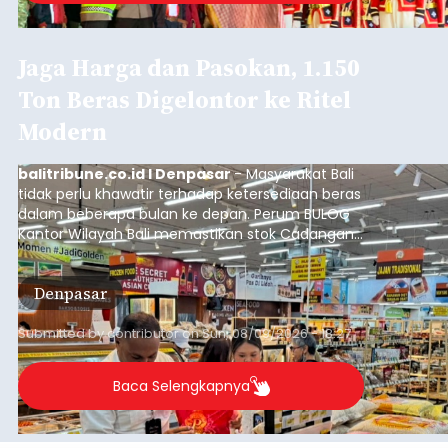
Start dari Celukan Bawang, 19
Regu Tantang Rute 45 Km
Gerak Jalan HUT RI ke-81
balitribune.co.id I Singaraja -
Sebanyak 19 regu
mengikuti Lomba Gerak Jalan 45 Kilometer
Tingkat Dewasa Putra yang digelar Pemerintah
Kabupaten Buleleng dalam rangka memperingati
HUT ke-81 Kemerdekaan Republik Indonesia.
Lomba resmi dimulai dari Lapangan Sepak Bola
Buleleng
Desa Celukan Bawang, Sabtu (8/8/2026) malam.
Submitted by
contributor
on
Sun, 08/09/2026 - 18:32
Baca Selengkapnya