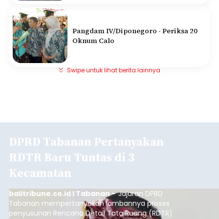
Pangdam IV/Diponegoro - Periksa 20
Oknum Calo
Swipe untuk lihat berita lainnya
DPRD Tabanan Pertanyakan
RDTR Baru Tuntas di 3
Kecamatan
balitribune.co.id I Tabanan -
Jajaran DPRD
Tabanan mempertanyakan lambannya proses
penyusunan Rencana Detail Tata Ruang (RDTR)