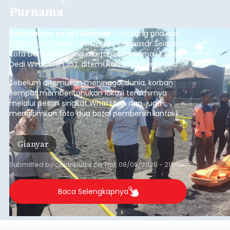
Purnama
balitribune.co.id I Gianyar -
Seorang pria asal
Lingkungan Dalem, Pemogan, Denpasar Selatan,
Kota Denpasar, yang diketahui bernama I Kadek
Dedi Wiranata (35), ditemukan tidak bernyawa di
pesisir Pantai Purnama, Sukawati.
Sebelum ditemukan meninggal dunia, korban
sempat memberitahukan lokasi terakhirnya
melalui pesan singkat WhatsApp dan juga
mengirimkan foto dua botol pembersih lantai ke
istrinya.
Gianyar
Submitted by
contributor
on
Thu, 08/06/2026 - 21:06
Baca Selengkapnya