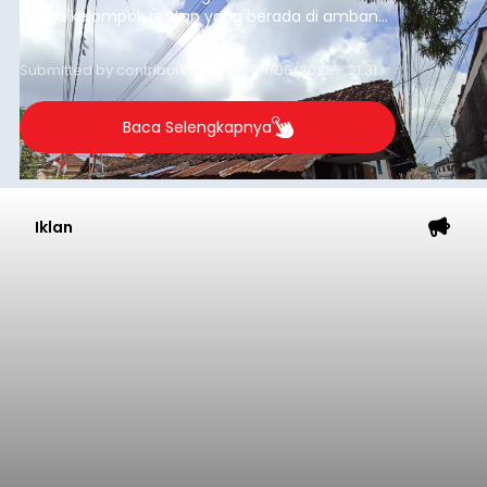
warga kelompok rentan yang berada di ambang
garis kemiskinan. Langkah strategis ini diambil
guna menjaga masyarakat yang berada pada
Submitted by
contributor
on
Thu, 08/06/2026 - 21:31
kelompok desil 5 dan 6 tersebut agar tidak
merosot ke kategori miskin.
Baca Selengkapnya
Iklan