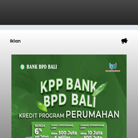
Iklan