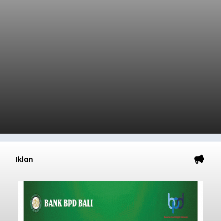
Iklan