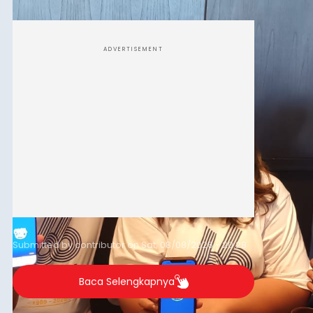
dan mengelola data base alumni dari suatu
sekolah, salah satunya adalah alumni SMA 1
Denpasar.
ADVERTISEMENT
Submitted by
contributor
on
Sat, 08/08/2026 - 20:28
Baca Selengkapnya