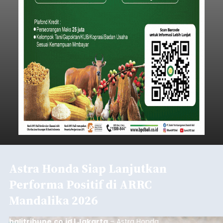
Astra Honda Siap Lanjutkan
Performa Positif di ARRC
Mandalika 2026
balitribune.co.id | Jakarta
– Astra Honda