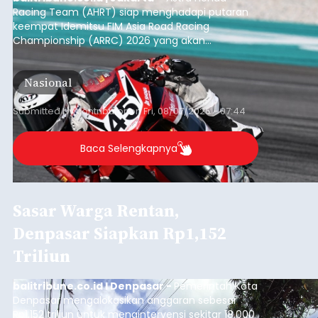
Racing Team (AHRT) siap menghadapi putaran
keempat Idemitsu FIM Asia Road Racing
Championship (ARRC) 2026 yang akan
berlangsung di Pertamina Mandalika
International Circuit, Lombok, Nusa Tenggara
Nasional
Barat, pada 7–9 Agustus 2026.
Submitted by
contributor
on
Fri, 08/07/2026 - 07:44
Baca Selengkapnya
Sasar Warga Rentan,
Denpasar Siapkan Rp1,152
Triliun
balitribune.co.id I Denpasar -
Pemerintah Kota
Denpasar mengalokasikan anggaran sebesar
Rp1,152 triliun untuk mengintervensi sekitar 18.000