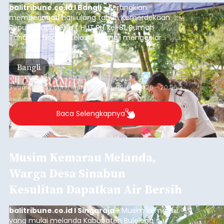
balitribune.co.id I Bangli -
Serangkian
memperingati hari ulang tahun Kemerdekaan
Republik Indonesia ( HUT RI) ke-81, Rumah
Tahanan Negara Kelas II B Bangli menggelar
kegiatan pemeriksaan kesehatan gratis, Rabu
(6/8/2026).
Bangli
Submitted by
contributor
on
Thu, 08/06/2026 - 20:56
Baca Selengkapnya
Musim Kemarau Melanda,
Warga Desa Sinabun
Kesulitan Dapatkan Air Bersih
balitribune.co.id I Singaraja -
Musim kemarau
yang mulai melanda Kabupaten Buleleng