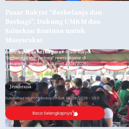
Pasar Rakyat “Berbelanja dan
Berbagi”, Dukung UMKM dan
Salurkan Bantuan untuk
Masyarakat
balitribune.co.id | Negara
- Pasar Rakyat
“Berbelanja dan Berbagi” resmi digelar di
Kabupaten Jembrana, Jumat (7/8/2026).
Kegiatan yang digelar Gedung Kesenian Ir.
Soekarno ini memadukan pemberdayaan
ekonomi masyarakat dengan aksi sosial tersebut
Jembrana
mendapat antusiasme tinggi dan mencatat nilai
transaksi mencapai Rp672.733.200.
Submitted by
contributor
on
Sat, 08/08/2026 - 20:11
Baca Selengkapnya