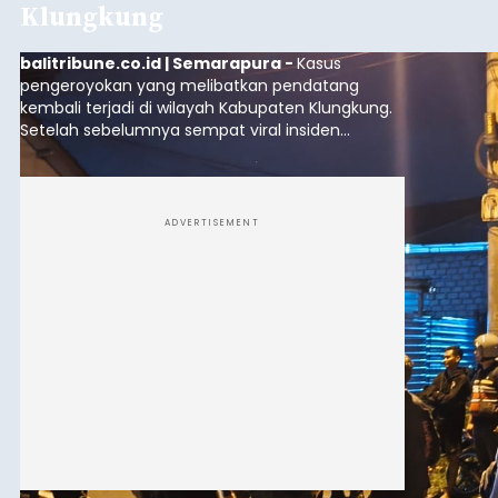
Klungkung
balitribune.co.id | Semarapura -
Kasus
pengeroyokan yang melibatkan pendatang
kembali terjadi di wilayah Kabupaten Klungkung.
Setelah sebelumnya sempat viral insiden
keributan di barat Pasar Galiran, peristiwa serupa
kini menimpa seorang pemuda asal Kabupaten
Sumba Barat Daya (SBD), Nusa Tenggara Timur
(NTT).
ADVERTISEMENT