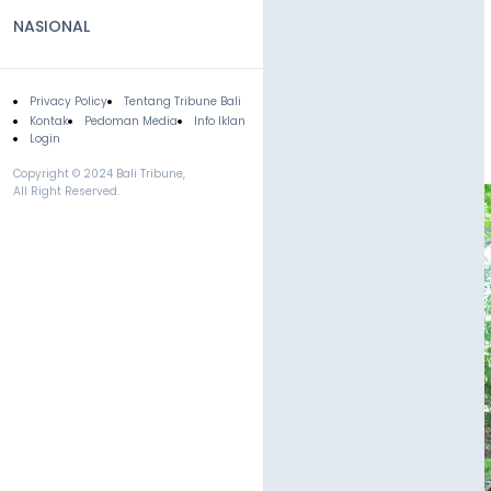
NASIONAL
Privacy Policy
Tentang Tribune Bali
Footer
Kontak
Pedoman Media
Info Iklan
Login
Copyright © 2024 Bali Tribune,
All Right Reserved.