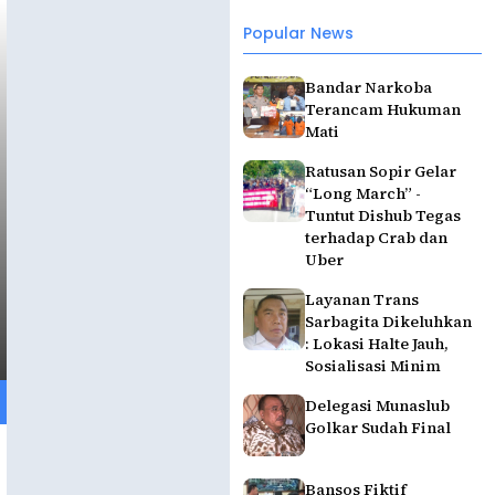
Popular News
Bandar Narkoba
Terancam Hukuman
Mati
Ratusan Sopir Gelar
“Long March” -
Tuntut Dishub Tegas
terhadap Crab dan
Uber
Layanan Trans
Sarbagita Dikeluhkan
: Lokasi Halte Jauh,
Sosialisasi Minim
Delegasi Munaslub
Golkar Sudah Final
Bansos Fiktif