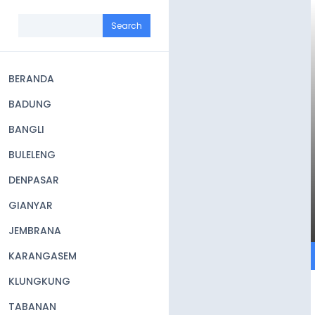
Skip
to
Search
main
content
BERANDA
Main
BADUNG
navigation
BANGLI
BULELENG
DENPASAR
GIANYAR
JEMBRANA
KARANGASEM
KLUNGKUNG
TABANAN