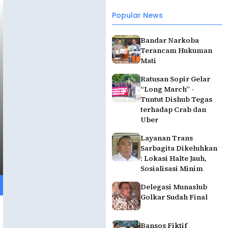
Popular News
Bandar Narkoba
Terancam Hukuman
Mati
Ratusan Sopir Gelar
“Long March” -
Tuntut Dishub Tegas
terhadap Crab dan
Uber
Layanan Trans
Sarbagita Dikeluhkan
: Lokasi Halte Jauh,
Sosialisasi Minim
Delegasi Munaslub
Golkar Sudah Final
Bansos Fiktif