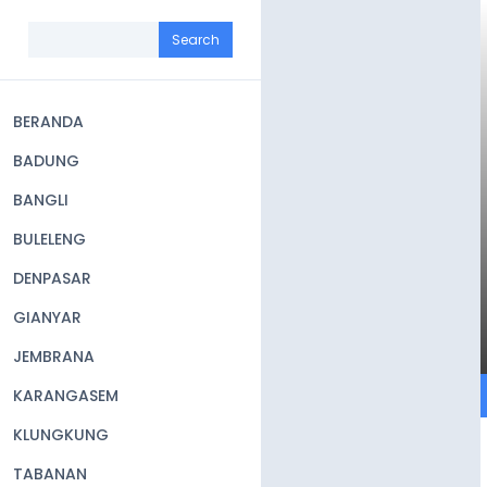
Skip
to
Search
main
content
BERANDA
Main
BADUNG
navigation
BANGLI
BULELENG
DENPASAR
GIANYAR
JEMBRANA
KARANGASEM
KLUNGKUNG
TABANAN