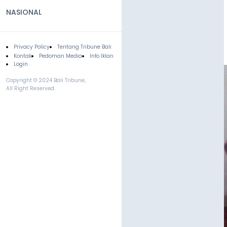
NASIONAL
Privacy Policy
Tentang Tribune Bali
Footer
Kontak
Pedoman Media
Info Iklan
Login
Copyright © 2024 Bali Tribune,
All Right Reserved.