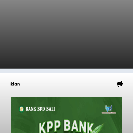
Iklan