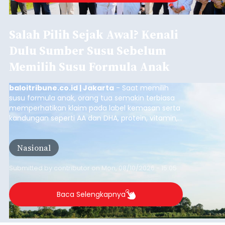
Salah Pilih Sejak Awal? Kenali
Dulu Sumber Susu Sebelum
Memilih Susu Formula Anak
baloitribune.co.id | Jakarta
- Saat memilih
susu formula anak, orang tua semakin terbiasa
memperhatikan klaim pada label kemasan serta
kandungan seperti AA dan DHA, protein, vitamin,
mineral, hingga gula tambahan. Namun, satu hal
yang belum banyak dicermati adalah dari mana
Nasional
sumber susu yang digunakan.
Submitted by
contributor
on
Mon, 08/10/2026 - 15:05
Baca Selengkapnya