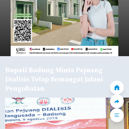
Bupati Badung Minta Pejuang
Dialisis Tetap Semangat Jalani
Pengobatan
balitribune.co.id | Mangupura
- Bupati Badung
I Wayan Adi Arnawa meminta pasien yang
menjalani terapi dialisis untuk tetap semangat
dan tidak berputus asa. Pesan itu
disampaikannya saat menghadiri Sarasehan