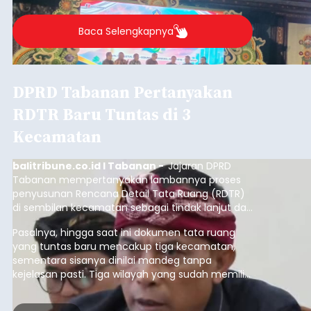
Baca Selengkapnya
DPRD Tabanan Pertanyakan
RDTR Baru Tuntas di 3
Kecamatan
balitribune.co.id I Tabanan -
Jajaran DPRD
Tabanan mempertanyakan lambannya proses
penyusunan Rencana Detail Tata Ruang (RDTR)
di sembilan kecamatan sebagai tindak lanjut dari
pelaksanaan RTRW.
Pasalnya, hingga saat ini dokumen tata ruang
yang tuntas baru mencakup tiga kecamatan,
sementara sisanya dinilai mandeg tanpa
kejelasan pasti. Tiga wilayah yang sudah memiliki
RDTR tersebut meliputi Kecamatan Kediri,
Tabanan, dan Selemadeg Barat.