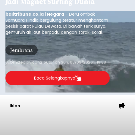
Jadi Magnet Surfing Dunia
balitribune.co.id | Negara
- Deru ombak
Samudra Hindia bergulung teratur menghantam
pesisir barat Pulau Dewata. Di bawah terik surya,
gemuruh air laut berpadu dengan sorak-sorai
penonton yang memadati Pantai Medewi,
Kecamatan Pekutatan pada Minggu (9/8/2026).
Jembrana
Ratusan peselancar dari berbagai penjuru
nusantara berkompetisi menaklukan ombak
terbaik dan menantang.
Submitted by
contributor
on
Sun, 08/09/2026 - 19:38
Baca Selengkapnya
Iklan