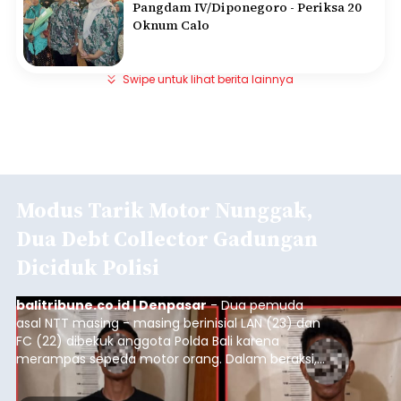
Pangdam IV/Diponegoro - Periksa 20
Oknum Calo
Swipe untuk lihat berita lainnya
Modus Tarik Motor Nunggak,
Dua Debt Collector Gadungan
Diciduk Polisi
balitribune.co.id | Denpasar
- Dua pemuda
asal NTT masing - masing berinisial LAN (23) dan
FC (22) dibekuk anggota Polda Bali karena
merampas sepeda motor orang. Dalam beraksi,
kedua pelaku mengaku sebagai debt collector
digunakan dua pria untuk merampas sepeda