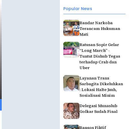
Popular News
Bandar Narkoba
Terancam Hukuman
Mati
Ratusan Sopir Gelar
“Long March” -
Tuntut Dishub Tegas
terhadap Crab dan
Uber
Layanan Trans
Sarbagita Dikeluhkan
: Lokasi Halte Jauh,
Sosialisasi Minim
Delegasi Munaslub
Golkar Sudah Final
Bansos Fiktif