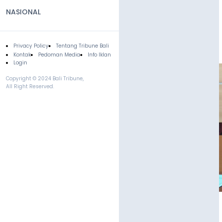
NASIONAL
Privacy Policy
Tentang Tribune Bali
Footer
Kontak
Pedoman Media
Info Iklan
Login
Copyright © 2024 Bali Tribune,
All Right Reserved.