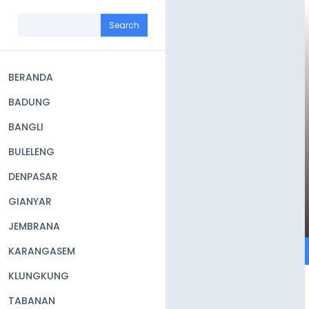
Skip
to
Search
main
content
BERANDA
Main
BADUNG
navigation
BANGLI
BULELENG
DENPASAR
GIANYAR
JEMBRANA
KARANGASEM
KLUNGKUNG
TABANAN