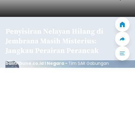
Iklan