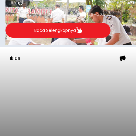
Gianyar
Submitted by
contributor
on
Thu, 08/06/2026 - 21:06
Baca Selengkapnya
Sambut HUT RI, Rutan Bangli
Gelar Pemeriksaan Kesehatan
Gratis