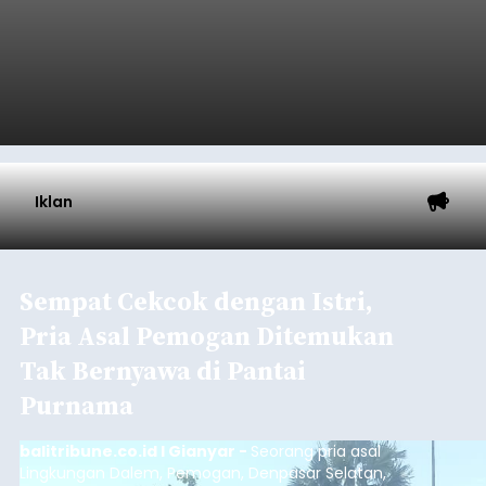
Iklan