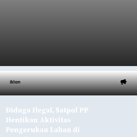
anggaran 2027.
Optimalisasi penerimaan dari sisi PAD itu dirasa
perlu karena APBD Tabanan pada 2027 diproyeksi
mengalami penurunan pendapatan, terutama
akibat pemangkasan dana Transfer Ke Luar
Daerah (TKD) dari pemerintah pusat.
Tabanan
Submitted by
contributor
on
Thu, 08/06/2026 - 20:33
Baca Selengkapnya
Iklan