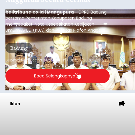
Diduga Ilegal, Satpol PP
Hentikan Aktivitas
Pengerukan Lahan di
Temukus
balitribune.co.id I Singaraja -
Pemerintah
Kabupaten Buleleng menghentikan aktivitas
pengerukan lahan di Banjar Dinas Bingin Banjah,
Desa Temukus, Kecamatan Banjar, setelah
ditemukan indikasi kegiatan pengambilan
material yang tidak sesuai dengan peruntukan
Buleleng
kawasan.
Submitted by
contributor
on
Thu, 08/06/2026 - 20:29
Baca Selengkapnya