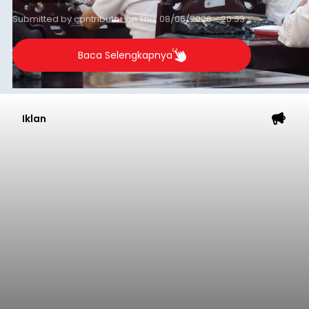
yang digelar petugas pada Rabu (5/8/2026)
malam.
Badung
Submitted by
contributor
on
Thu, 08/06/2026 - 20:38
Baca Selengkapnya
Dana Pusat Dipangkas, DPRD
Minta Pemkab Tabanan
Genjot PAD
balitribune.co.id I Tabanan -
Badan Anggaran
(Banggar) DPRD Tabanan mendesak pemerintah
daerah setempat untuk melakukan optimalisasi
Pendapatan Asli Daerah (PAD) pada tahun