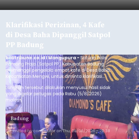
Iklan