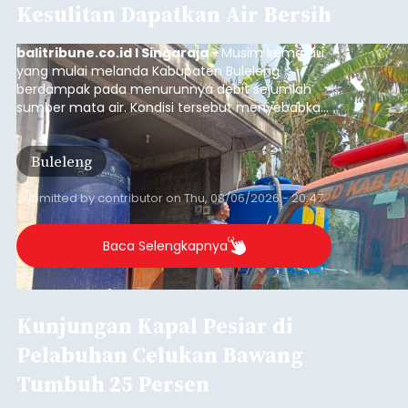
Iklan