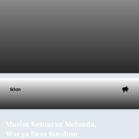
balitribune.co.id I Bangli -
Serangkian
memperingati hari ulang tahun Kemerdekaan
Republik Indonesia ( HUT RI) ke-81, Rumah
Tahanan Negara Kelas II B Bangli menggelar
kegiatan pemeriksaan kesehatan gratis, Rabu
(6/8/2026).
Bangli
Submitted by
contributor
on
Thu, 08/06/2026 - 20:56
Baca Selengkapnya
Iklan