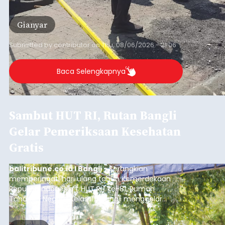
Pria Asal Pemogan Ditemukan
Tak Bernyawa di Pantai
Purnama
balitribune.co.id I Gianyar -
Seorang pria asal
Lingkungan Dalem, Pemogan, Denpasar Selatan,
Kota Denpasar, yang diketahui bernama I Kadek
Dedi Wiranata (35), ditemukan tidak bernyawa di
pesisir Pantai Purnama, Sukawati.
Sebelum ditemukan meninggal dunia, korban
sempat memberitahukan lokasi terakhirnya
melalui pesan singkat WhatsApp dan juga
mengirimkan foto dua botol pembersih lantai ke
istrinya.
ADVERTISEMENT