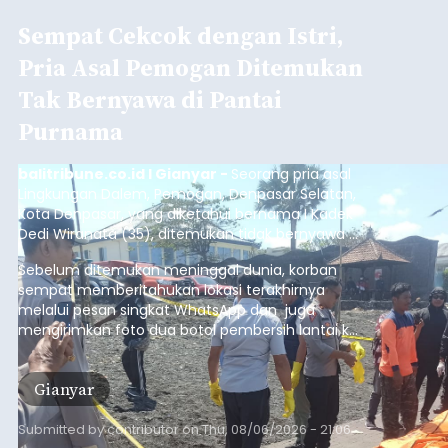
Sempat Cekcok dengan Istri,
Pria Asal Pemogan Ditemukan
Tak Bernyawa di Pantai
Purnama
balitribune.co.id I Gianyar -
Seorang pria asal
Lingkungan Dalem, Pemogan, Denpasar Selatan,
Kota Denpasar, yang diketahui bernama I Kadek
Dedi Wiranata (35), ditemukan tidak bernyawa di
pesisir Pantai Purnama, Sukawati.
Sebelum ditemukan meninggal dunia, korban
sempat memberitahukan lokasi terakhirnya
melalui pesan singkat WhatsApp dan juga
mengirimkan foto dua botol pembersih lantai ke
istrinya.
Gianyar
Submitted by
contributor
on
Thu, 08/06/2026 - 21:06