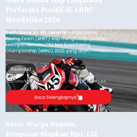
Performa Positif di ARRC
Mandalika 2026
balitribune.co.id | Jakarta
– Astra Honda
Racing Team (AHRT) siap menghadapi putaran
keempat Idemitsu FIM Asia Road Racing
Championship (ARRC) 2026 yang akan
berlangsung di Pertamina Mandalika
International Circuit, Lombok, Nusa Tenggara
Nasional
Barat, pada 7–9 Agustus 2026.
Submitted by
contributor
on
Fri, 08/07/2026 - 07:44
Baca Selengkapnya
Sasar Warga Rentan,
Denpasar Siapkan Rp1,152