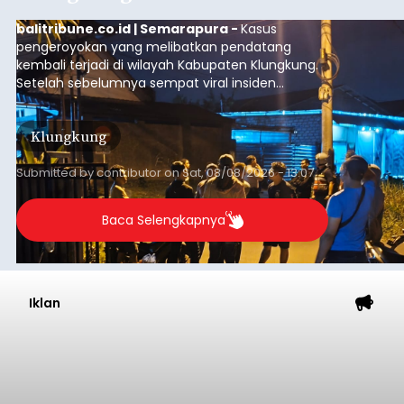
balitribune.co.id | Semarapura -
Kasus
pengeroyokan yang melibatkan pendatang
kembali terjadi di wilayah Kabupaten Klungkung.
Setelah sebelumnya sempat viral insiden
keributan di barat Pasar Galiran, peristiwa serupa
kini menimpa seorang pemuda asal Kabupaten
Klungkung
Sumba Barat Daya (SBD), Nusa Tenggara Timur
(NTT).
Submitted by
contributor
on
Sat, 08/08/2026 - 13:07
Baca Selengkapnya
Iklan