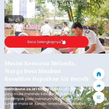
Tahanan Negara Kelas II B Bangli menggelar
kegiatan pemeriksaan kesehatan gratis, Rabu
(6/8/2026).
Bangli
Submitted by
contributor
on
Thu, 08/06/2026 - 20:56
Baca Selengkapnya
Musim Kemarau Melanda,
Warga Desa Sinabun
Kesulitan Dapatkan Air Bersih
balitribune.co.id I Singaraja -
Musim kemarau
yang mulai melanda Kabupaten Buleleng
berdampak pada menurunnya debit sejumlah
sumber mata air. Kondisi tersebut menyebabkan
warga di beberapa desa mulai mengalami