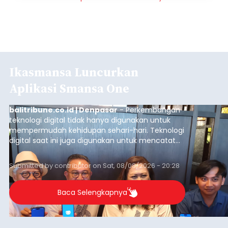
Ikasmansa Luncurkan
Aplikasi Smansa One
balitribune.co.id | Denpasar
- Perkembangan
teknologi digital tidak hanya digunakan untuk
mempermudah kehidupan sehari-hari. Teknologi
digital saat ini juga digunakan untuk mencatat
dan mengelola data base alumni dari suatu
sekolah, salah satunya adalah alumni SMA 1
Submitted by
contributor
on
Sat, 08/08/2026 - 20:28
Denpasar.
Baca Selengkapnya