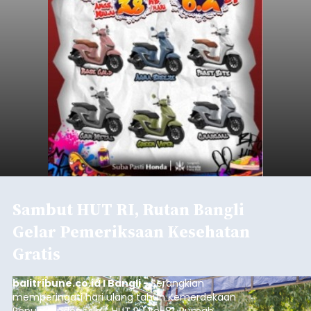
Sambut HUT RI, Rutan Bangli
Gelar Pemeriksaan Kesehatan
Gratis
balitribune.co.id I Bangli -
Serangkian
memperingati hari ulang tahun Kemerdekaan
Republik Indonesia ( HUT RI) ke-81, Rumah