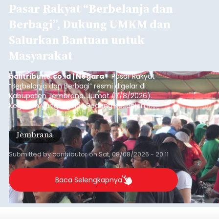
Pasar Rakyat “Berbelanja dan
Berbagi”, Dukung UMKM dan
Salurkan Bantuan untuk
Masyarakat
balitribune.co.id | Negara
- Pasar Rakyat
“Berbelanja dan Berbagi” resmi digelar di
Kabupaten Jembrana, Jumat (7/8/2026).
Kegiatan yang digelar Gedung Kesenian Ir.
Soekarno ini memadukan pemberdayaan
ekonomi masyarakat dengan aksi sosial tersebut
Jembrana
mendapat antusiasme tinggi dan mencatat nilai
transaksi mencapai Rp672.733.200.
Submitted by
contributor
on
Sat, 08/08/2026 - 20:11
Baca Selengkapnya