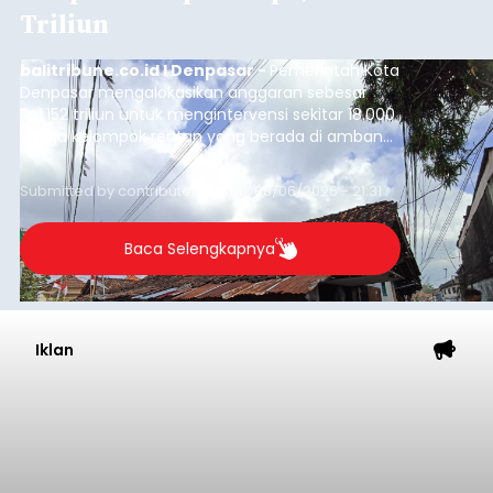
Triliun
balitribune.co.id I Denpasar -
Pemerintah Kota
Denpasar mengalokasikan anggaran sebesar
Rp1,152 triliun untuk mengintervensi sekitar 18.000
warga kelompok rentan yang berada di ambang
garis kemiskinan. Langkah strategis ini diambil
guna menjaga masyarakat yang berada pada
Submitted by
contributor
on
Thu, 08/06/2026 - 21:31
kelompok desil 5 dan 6 tersebut agar tidak
merosot ke kategori miskin.
Baca Selengkapnya
Iklan